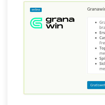
Granawi
online
Gra
br
Er
Ca
Fre
To
me
Spi
Sic
me
Gratiswe