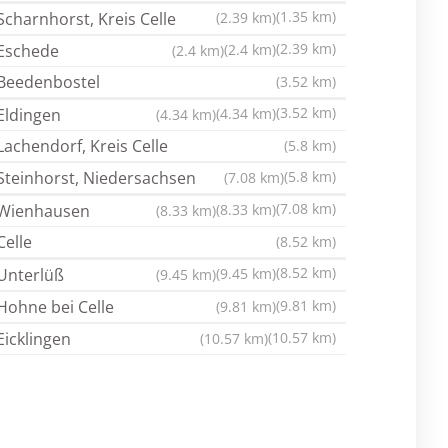
(1.35 km)
Scharnhorst, Kreis Celle
(2.39 km)
(2.39 km)
Eschede
(2.4 km)
(2.4 km)
Beedenbostel
(3.52 km)
(3.52 km)
Eldingen
(4.34 km)
(4.34 km)
Lachendorf, Kreis Celle
(5.8 km)
Steinhorst, Niedersachsen
(5.8 km)
(7.08 km)
(7.08 km)
Wienhausen
(8.33 km)
(8.33 km)
Celle
(8.52 km)
(8.52 km)
Unterlüß
(9.45 km)
(9.45 km)
Hohne bei Celle
(9.81 km)
(9.81 km)
Eicklingen
(10.57 km)
(10.57 km)