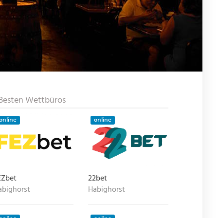
Besten Wettbüros
online
online
EZbet
22bet
abighorst
Habighorst