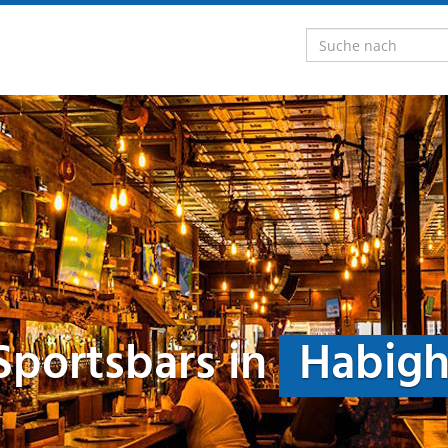
 Sportsbars in
Habigh