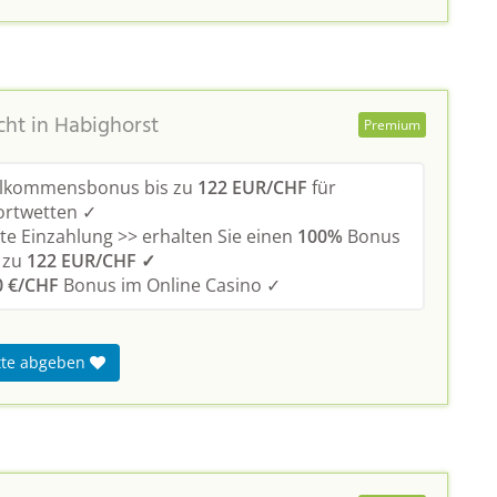
cht in
Habighorst
Premium
llkommensbonus bis zu
122 EUR/CHF
für
ortwetten ✓
te Einzahlung >> erhalten Sie einen
100%
Bonus
 zu
122 EUR/CHF ✓
0 €/CHF
Bonus im Online Casino ✓
tte abgeben