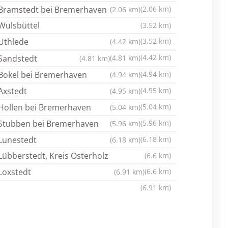
Bramstedt bei Bremerhaven
(2.06 km)
(2.06 km)
Wulsbüttel
(3.52 km)
Uthlede
(3.52 km)
(4.42 km)
(4.42 km)
Sandstedt
(4.81 km)
(4.81 km)
Bokel bei Bremerhaven
(4.94 km)
(4.94 km)
Axstedt
(4.95 km)
(4.95 km)
Hollen bei Bremerhaven
(5.04 km)
(5.04 km)
Stubben bei Bremerhaven
(5.96 km)
(5.96 km)
Lunestedt
(6.18 km)
(6.18 km)
Lübberstedt, Kreis Osterholz
(6.6 km)
Loxstedt
(6.6 km)
(6.91 km)
(6.91 km)