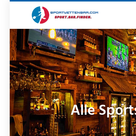
Skip
to
main
content
Alle Sport