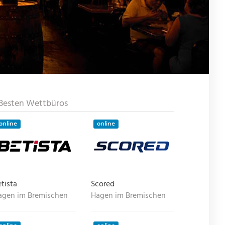
Besten Wettbüros
online
online
tista
Scored
agen im Bremischen
Hagen im Bremischen