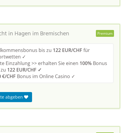
cht in
Hagen im Bremischen
Premium
llkommensbonus bis zu
122 EUR/CHF
für
ortwetten ✓
te Einzahlung >> erhalten Sie einen
100%
Bonus
 zu
122 EUR/CHF ✓
0 €/CHF
Bonus im Online Casino ✓
tte abgeben