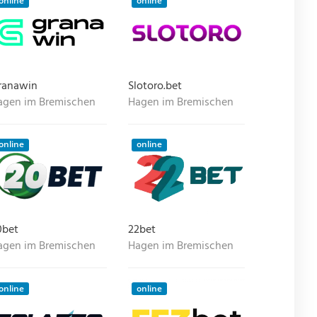
online
online
ranawin
Slotoro.bet
agen im Bremischen
Hagen im Bremischen
online
online
0bet
22bet
agen im Bremischen
Hagen im Bremischen
online
online