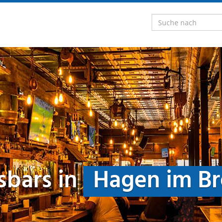
sbars in
Hagen im B