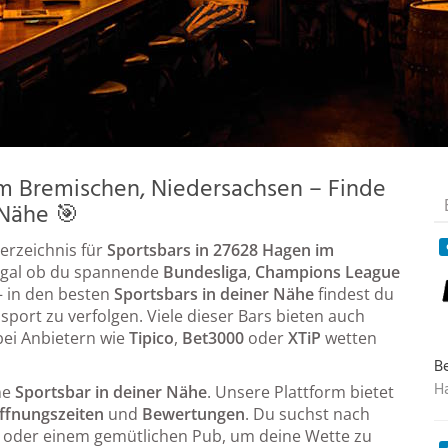
im Bremischen, Niedersachsen – Finde
 Nähe 🎯
rzeichnis für
Sportsbars in 27628 Hagen im
Egal ob du spannende
Bundesliga
,
Champions League
– in den besten
Sportsbars in deiner Nähe
findest du
port zu verfolgen. Viele dieser Bars bieten auch
 bei Anbietern wie
Tipico
,
Bet3000
oder
XTiP
wetten
Be
H
ne
Sportsbar in deiner Nähe
. Unsere Plattform bietet
ffnungszeiten
und
Bewertungen
. Du suchst nach
l oder einem gemütlichen Pub, um deine Wette zu