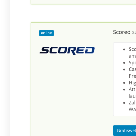
Scored
s
online
Sc
amb
Sp
Ca
Fre
Hig
Att
la
Zah
Wa
Gratiswe