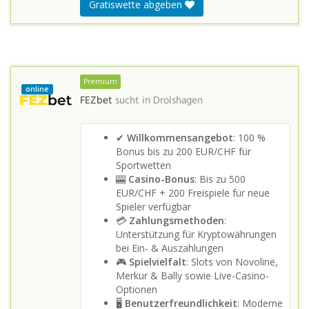
Gratiswette abgeben
Premium
online
FEZbet
sucht in
Drolshagen
✔
Willkommensangebot
: 100 %
Bonus bis zu 200 EUR/CHF für
Sportwetten
🎰
Casino-Bonus
: Bis zu 500
EUR/CHF + 200 Freispiele für neue
Spieler verfügbar
💳
Zahlungsmethoden
:
Unterstützung für Kryptowährungen
bei Ein- & Auszahlungen
🎮
Spielvielfalt
: Slots von Novoline,
Merkur & Bally sowie Live-Casino-
Optionen
🖥️
Benutzerfreundlichkeit
: Moderne