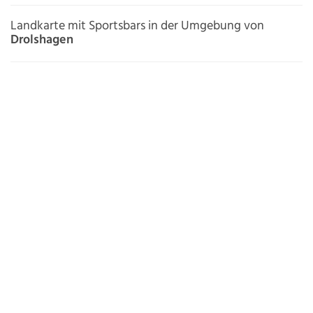
Landkarte mit Sportsbars in der Umgebung von
Drolshagen