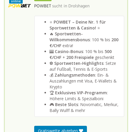
online
POWBET
sucht in
Drolshagen
⭐
POWBET – Deine Nr. 1 für
Sportwetten & Casino!
⭐
🔥
Sportwetten-
Willkommensbonus
: 100 % bis
200
€/CHF
extra!
🎰
Casino-Bonus
: 100 % bis
500
€/CHF
+
200 Freispiele
geschenkt
⚽
Sportwetten-Highlights
: Setze
auf Fußball, Tennis & E-Sports
💰
Zahlungsmethoden
: Ein- &
Auszahlungen mit Visa, E-Wallets &
Krypto
🏆
Exklusives VIP-Programm
:
Höhere Limits & Spezialboni
🎮
Beste Slots
: Novomatic, Merkur,
Bally Wulff & mehr
Gratiswette abgeben