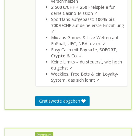
verschmelzen
2.500 €/CHF + 250 Freispiele
für
deine Casino-Mission ✓
Sportfans aufgepasst:
100 % bis
700 €/CHF
auf deine erste Einzahlung
✓
Mix aus Games & Live-Wetten auf
Fußball, UFC, NBA u. v. m. ✓
Easy Cash mit
Paysafe
,
SOFORT,
Crypto
& Co. ✓
Keine Limits – du steuerst, wie hoch
du gehst ✓
Weeklies, Free Bets & ein Loyalty-
System, das sich lohnt ✓
Gratiswette abgeben
Premium