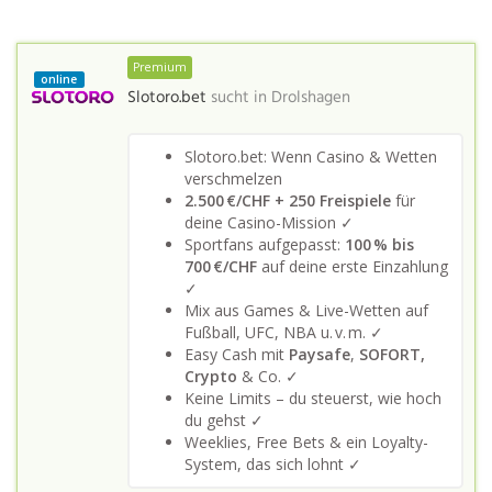
Premium
online
Slotoro.bet
sucht in
Drolshagen
Slotoro.bet: Wenn Casino & Wetten
verschmelzen
2.500 €/CHF + 250 Freispiele
für
deine Casino-Mission ✓
Sportfans aufgepasst:
100 % bis
700 €/CHF
auf deine erste Einzahlung
✓
Mix aus Games & Live-Wetten auf
Fußball, UFC, NBA u. v. m. ✓
Easy Cash mit
Paysafe
,
SOFORT,
Crypto
& Co. ✓
Keine Limits – du steuerst, wie hoch
du gehst ✓
Weeklies, Free Bets & ein Loyalty-
System, das sich lohnt ✓