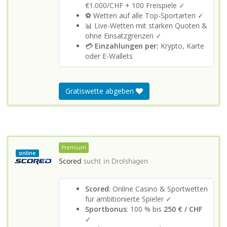
€1.000/CHF + 100 Freispiele ✓
⚽ Wetten auf alle Top-Sportarten ✓
📊 Live-Wetten mit starken Quoten &
ohne Einsatzgrenzen ✓
💳
Einzahlungen per:
Krypto, Karte
oder E-Wallets
Gratiswette abgeben
Premium
online
Scored
sucht in
Drolshagen
Scored
: Online Casino & Sportwetten
für ambitionierte Spieler ✓
Sportbonus
: 100 % bis
250 € / CHF
✓