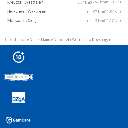
Kreuztal, Westfalen
(9.73 km)
(9.94 km)
(9.94 km)
Herscheid, Westfalen
(11.07 km)
(11.07 km)
Morsbach, Sieg
(11.13 km)
(11.13 km)
Sportsbars in
»
Deutschland
»
Nordrhein-Westfalen
»
Drolshagen