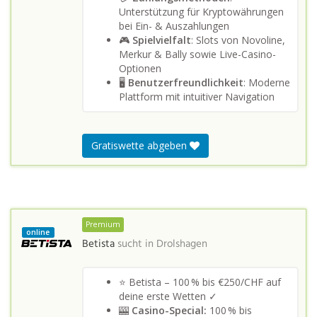
Unterstützung für Kryptowährungen
bei Ein- & Auszahlungen
🎮
Spielvielfalt
: Slots von Novoline,
Merkur & Bally sowie Live-Casino-
Optionen
🖥️
Benutzerfreundlichkeit
: Moderne
Plattform mit intuitiver Navigation
Gratiswette abgeben
Premium
online
Betista
sucht in
Drolshagen
⭐ Betista – 100 % bis €250/CHF auf
deine erste Wetten ✓
🎰
Casino-Special:
100 % bis