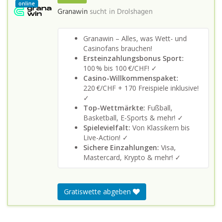
online
Granawin
sucht in
Drolshagen
Granawin – Alles, was Wett- und
Casinofans brauchen!
Ersteinzahlungsbonus Sport:
100 % bis 100 €/CHF! ✓
Casino-Willkommenspaket:
220 €/CHF + 170 Freispiele inklusive!
✓
Top-Wettmärkte:
Fußball,
Basketball, E-Sports & mehr! ✓
Spielevielfalt:
Von Klassikern bis
Live-Action! ✓
Sichere Einzahlungen:
Visa,
Mastercard, Krypto & mehr! ✓
Gratiswette abgeben