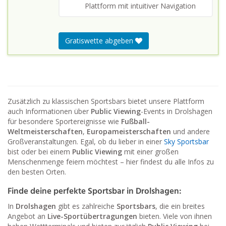
Plattform mit intuitiver Navigation
Gratiswette abgeben
Zusätzlich zu klassischen Sportsbars bietet unsere Plattform
auch Informationen über
Public Viewing
-Events in Drolshagen
für besondere Sportereignisse wie
Fußball-
Weltmeisterschaften
,
Europameisterschaften
und andere
Großveranstaltungen. Egal, ob du lieber in einer
Sky Sportsbar
bist oder bei einem
Public Viewing
mit einer großen
Menschenmenge feiern möchtest – hier findest du alle Infos zu
den besten Orten.
Finde deine perfekte Sportsbar in Drolshagen:
In
Drolshagen
gibt es zahlreiche
Sportsbars
, die ein breites
Angebot an
Live-Sportübertragungen
bieten. Viele von ihnen