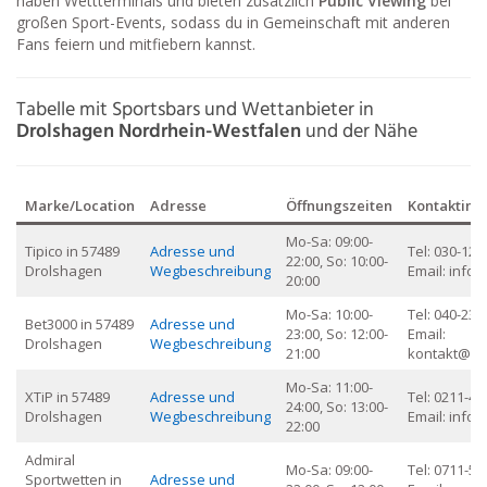
haben Wettterminals und bieten zusätzlich
Public Viewing
bei
großen Sport-Events, sodass du in Gemeinschaft mit anderen
Fans feiern und mitfiebern kannst.
Tabelle mit Sportsbars und Wettanbieter in
Drolshagen
Nordrhein-Westfalen
und der Nähe
Marke/Location
Adresse
Öffnungszeiten
Kontaktinf
Mo-Sa: 09:00-
Tipico in 57489
Adresse und
Tel: 030-123
22:00, So: 10:00-
Drolshagen
Wegbeschreibung
Email:
info@
20:00
Mo-Sa: 10:00-
Tel: 040-234
Bet3000 in 57489
Adresse und
23:00, So: 12:00-
Email:
Drolshagen
Wegbeschreibung
21:00
kontakt@be
Mo-Sa: 11:00-
XTiP in 57489
Adresse und
Tel: 0211-45
24:00, So: 13:00-
Drolshagen
Wegbeschreibung
Email:
info@
22:00
Admiral
Mo-Sa: 09:00-
Tel: 0711-56
Sportwetten in
Adresse und