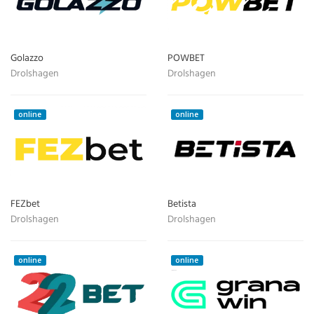
Golazzo
POWBET
Drolshagen
Drolshagen
online
online
FEZbet
Betista
Drolshagen
Drolshagen
online
online