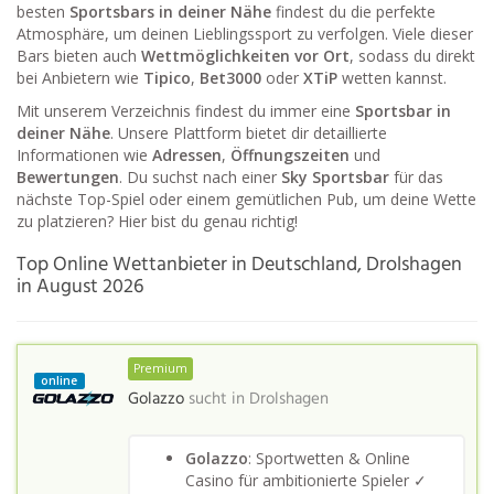
besten
Sportsbars in deiner Nähe
findest du die perfekte
Atmosphäre, um deinen Lieblingssport zu verfolgen. Viele dieser
Bars bieten auch
Wettmöglichkeiten vor Ort
, sodass du direkt
bei Anbietern wie
Tipico
,
Bet3000
oder
XTiP
wetten kannst.
Mit unserem Verzeichnis findest du immer eine
Sportsbar in
deiner Nähe
. Unsere Plattform bietet dir detaillierte
Informationen wie
Adressen
,
Öffnungszeiten
und
Bewertungen
. Du suchst nach einer
Sky Sportsbar
für das
nächste Top-Spiel oder einem gemütlichen Pub, um deine Wette
zu platzieren? Hier bist du genau richtig!
Top Online Wettanbieter in Deutschland, Drolshagen
in August 2026
Premium
online
Golazzo
sucht in
Drolshagen
Golazzo
: Sportwetten & Online
Casino für ambitionierte Spieler ✓