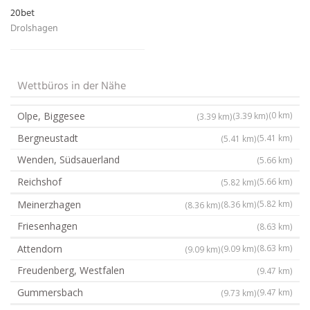
20bet
Drolshagen
Wettbüros in der Nähe
Olpe, Biggesee
(0 km)
(3.39 km)
(3.39 km)
Bergneustadt
(5.41 km)
(5.41 km)
Wenden, Südsauerland
(5.66 km)
Reichshof
(5.66 km)
(5.82 km)
Meinerzhagen
(5.82 km)
(8.36 km)
(8.36 km)
Friesenhagen
(8.63 km)
Attendorn
(8.63 km)
(9.09 km)
(9.09 km)
Freudenberg, Westfalen
(9.47 km)
Gummersbach
(9.47 km)
(9.73 km)