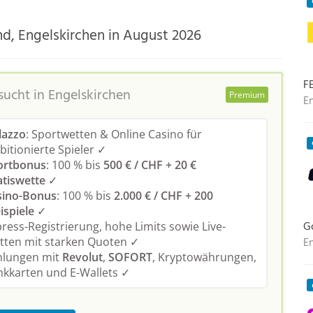
d, Engelskirchen in August 2026
F
sucht in
Engelskirchen
Premium
E
lazzo
: Sportwetten & Online Casino für
itionierte Spieler ✓
ortbonus
: 100 % bis
500 € / CHF + 20 €
atiswette
✓
sino-Bonus
: 100 % bis
2.000 € / CHF + 200
ispiele
✓
G
ress-Registrierung, hohe Limits sowie Live-
tten mit starken Quoten ✓
E
hlungen mit
Revolut
,
SOFORT
, Kryptowährungen,
nkkarten und E-Wallets ✓