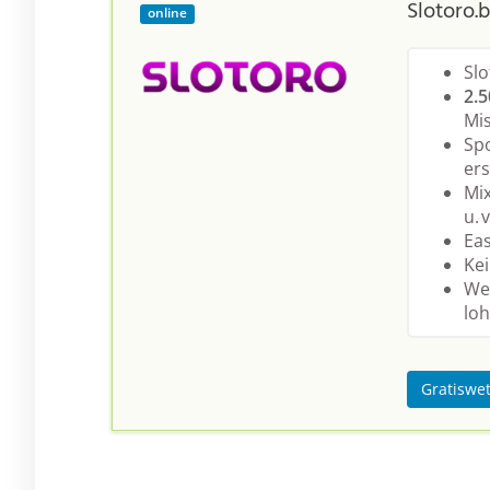
Slotoro.
online
Sl
2.5
Mi
Sp
ers
Mix
u. 
Ea
Kei
Wee
lo
Gratiswe