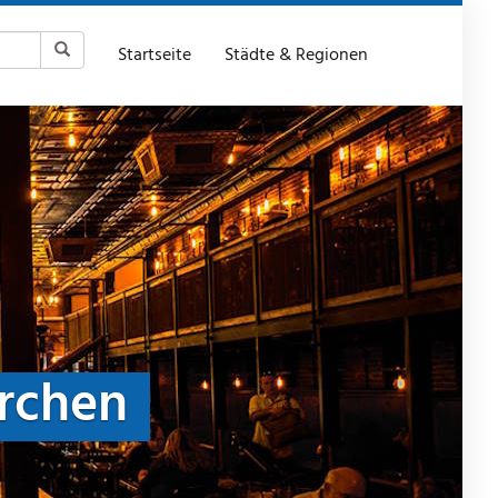
Startseite
Städte & Regionen
irchen