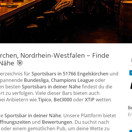
irchen, Nordrhein-Westfalen – Finde
 Nähe 🎯
rzeichnis für
Sportsbars in 51766 Engelskirchen
und
 spannende
Bundesliga
,
Champions League
oder
den besten
Sportsbars in deiner Nähe
findest du die
 zu verfolgen. Viele dieser Bars bieten auch
 bei Anbietern wie
Tipico
,
Bet3000
oder
XTiP
wetten
Be
E
ne
Sportsbar in deiner Nähe
. Unsere Plattform bietet
ffnungszeiten
und
Bewertungen
. Du suchst nach
l oder einem gemütlichen Pub, um deine Wette zu