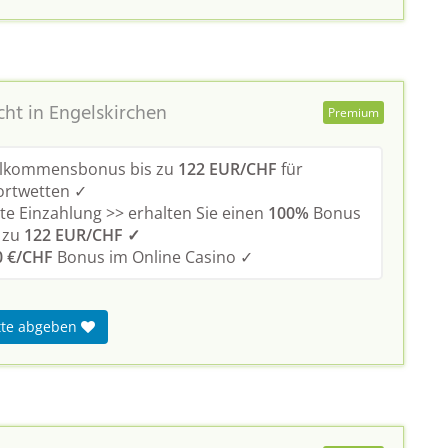
cht in
Engelskirchen
Premium
llkommensbonus bis zu
122 EUR/CHF
für
ortwetten ✓
te Einzahlung >> erhalten Sie einen
100%
Bonus
 zu
122 EUR/CHF ✓
0 €/CHF
Bonus im Online Casino ✓
tte abgeben