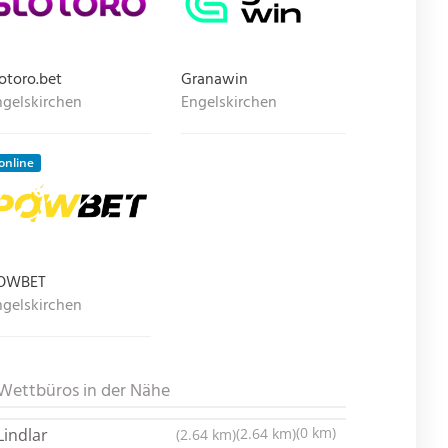
otoro.bet
Granawin
ngelskirchen
Engelskirchen
online
OWBET
ngelskirchen
Wettbüros in der Nähe
(0 km)
Lindlar
(2.64 km)
(2.64 km)