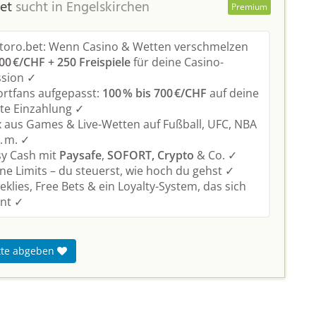
bet
sucht in
Engelskirchen
Premium
otoro.bet: Wenn Casino & Wetten verschmelzen
00 €/CHF + 250 Freispiele
für deine Casino-
ssion ✓
ortfans aufgepasst:
100 % bis 700 €/CHF
auf deine
te Einzahlung ✓
 aus Games & Live-Wetten auf Fußball, UFC, NBA
v. m. ✓
sy Cash mit
Paysafe
,
SOFORT, Crypto
& Co. ✓
ne Limits – du steuerst, wie hoch du gehst ✓
klies, Free Bets & ein Loyalty-System, das sich
hnt ✓
tte abgeben