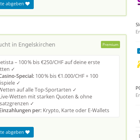
tte abgeben
Sl
E
ucht in
Engelskirchen
Premium
etista – 100 % bis €250/CHF auf deine erste
tten ✓
Casino-Special:
100 % bis €1.000/CHF + 100
ispiele ✓
P
etten auf alle Top-Sportarten ✓
E
Live-Wetten mit starken Quoten & ohne
nsatzgrenzen ✓
Einzahlungen per:
Krypto, Karte oder E-Wallets
tte abgeben