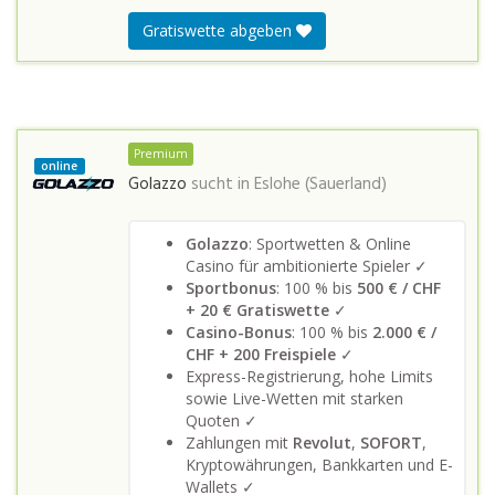
Gratiswette abgeben
Premium
online
Golazzo
sucht in
Eslohe (Sauerland)
Golazzo
: Sportwetten & Online
Casino für ambitionierte Spieler ✓
Sportbonus
: 100 % bis
500 € / CHF
+ 20 € Gratiswette
✓
Casino-Bonus
: 100 % bis
2.000 € /
CHF + 200 Freispiele
✓
Express-Registrierung, hohe Limits
sowie Live-Wetten mit starken
Quoten ✓
Zahlungen mit
Revolut
,
SOFORT
,
Kryptowährungen, Bankkarten und E-
Wallets ✓