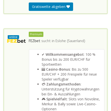
Gratiswette abgeben
Premium
online
FEZbet
sucht in
Eslohe (Sauerland)
✔
Willkommensangebot
: 100 %
Bonus bis zu 200 EUR/CHF für
Sportwetten
🎰
Casino-Bonus
: Bis zu 500
EUR/CHF + 200 Freispiele für neue
Spieler verfügbar
💳
Zahlungsmethoden
:
Unterstützung für Kryptowährungen
bei Ein- & Auszahlungen
🎮
Spielvielfalt
: Slots von Novoline,
Merkur & Bally sowie Live-Casino-
Optionen