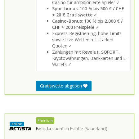
Casino für ambitionierte Spieler ✓
Sportbonus
: 100 % bis
500 € / CHF
+ 20 € Gratiswette
✓
Casino-Bonus
: 100 % bis
2.000 € /
CHF + 200 Freispiele
✓
Express-Registrierung, hohe Limits
sowie Live-Wetten mit starken
Quoten ✓
Zahlungen mit
Revolut
,
SOFORT
,
Kryptowährungen, Bankkarten und E-
Wallets ✓
Gratiswette abgeben
Premium
online
Betista
sucht in
Eslohe (Sauerland)