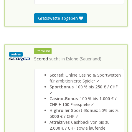
Gratiswette abgeben
Premium
online
Scored
sucht in
Eslohe (Sauerland)
Scored
: Online Casino & Sportwetten
für ambitionierte Spieler ✓
Sportbonus
: 100 % bis
250 € / CHF
✓
Casino-Bonus
: 100 % bis
1.000 € /
CHF + 100 Freispiele
✓
Highroller Sport-Bonus:
50% bis zu
5000 € / CHF
✓
Attraktives Cashback von bis zu
2.000 € / CHF
sowie laufende