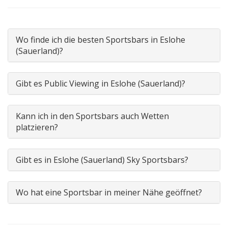
Wo finde ich die besten Sportsbars in Eslohe
(Sauerland)?
Gibt es Public Viewing in Eslohe (Sauerland)?
Kann ich in den Sportsbars auch Wetten
platzieren?
Gibt es in Eslohe (Sauerland) Sky Sportsbars?
Wo hat eine Sportsbar in meiner Nähe geöffnet?