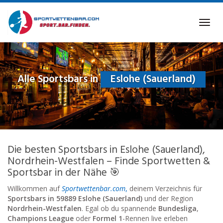
Skip
to
Toggl
main
navig
content
Alle Sportsbars in
Eslohe (Sauerland)
Die besten Sportsbars in Eslohe (Sauerland),
Nordrhein-Westfalen – Finde Sportwetten &
Sportsbar in der Nähe 🎯
Willkommen auf
Sportwettenbar.com
,
deinem Verzeichnis für
Sportsbars in 59889 Eslohe (Sauerland)
und der Region
Nordrhein-Westfalen
. Egal ob du spannende
Bundesliga
,
Champions League
oder
Formel 1
-Rennen live erleben