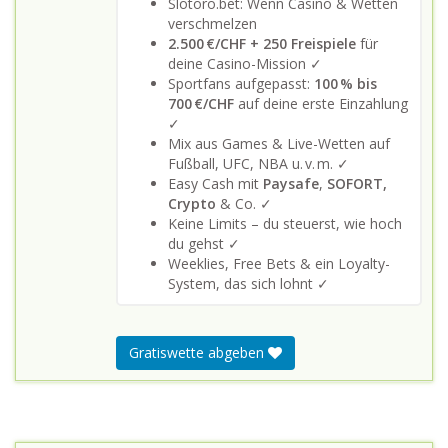
Slotoro.bet: Wenn Casino & Wetten
verschmelzen
2.500 €/CHF + 250 Freispiele
für
deine Casino-Mission ✓
Sportfans aufgepasst:
100 % bis
700 €/CHF
auf deine erste Einzahlung
✓
Mix aus Games & Live-Wetten auf
Fußball, UFC, NBA u. v. m. ✓
Easy Cash mit
Paysafe
,
SOFORT,
Crypto
& Co. ✓
Keine Limits – du steuerst, wie hoch
du gehst ✓
Weeklies, Free Bets & ein Loyalty-
System, das sich lohnt ✓
Gratiswette abgeben