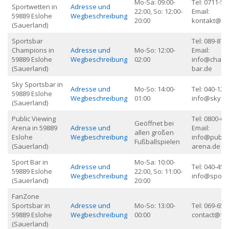
Mo-Sa: 09:00-
Tel: 0711-56
Sportwetten in
Adresse und
22:00, So: 12:00-
Email:
59889 Eslohe
Wegbeschreibung
20:00
kontakt@ad
(Sauerland)
Sportsbar
Tel: 089-876
Champions in
Adresse und
Mo-So: 12:00-
Email:
59889 Eslohe
Wegbeschreibung
02:00
info@champ
(Sauerland)
bar.de
Sky Sportsbar in
Adresse und
Mo-So: 14:00-
Tel: 040-123
59889 Eslohe
Wegbeschreibung
01:00
info@skysp
(Sauerland)
Public Viewing
Tel: 0800-65
Geöffnet bei
Arena in 59889
Adresse und
Email:
allen großen
Eslohe
Wegbeschreibung
info@public
Fußballspielen
(Sauerland)
arena.de
Sport Bar in
Mo-Sa: 10:00-
Adresse und
Tel: 040-456
59889 Eslohe
22:00, So: 11:00-
Wegbeschreibung
info@sport
(Sauerland)
20:00
FanZone
Sportsbar in
Adresse und
Mo-So: 13:00-
Tel: 069-654
59889 Eslohe
Wegbeschreibung
00:00
contact@fa
(Sauerland)