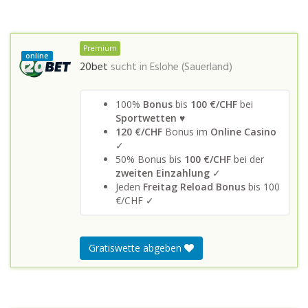
Premium
online
20bet
sucht in
Eslohe (Sauerland)
100%
Bonus
bis
100 €/CHF
bei
Sportwetten
♥
120 €/CHF
Bonus im
Online Casino
✓
50% Bonus bis
100 €/CHF
bei der
zweiten Einzahlung
✓
Jeden
Freitag Reload Bonus
bis 100
€/CHF ✓
Gratiswette abgeben