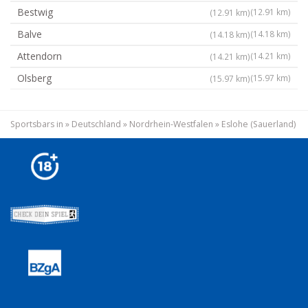
Bestwig
(12.91 km)
(12.91 km)
Balve
(14.18 km)
(14.18 km)
Attendorn
(14.21 km)
(14.21 km)
Olsberg
(15.97 km)
(15.97 km)
Sportsbars in
»
Deutschland
»
Nordrhein-Westfalen
»
Eslohe (Sauerland)