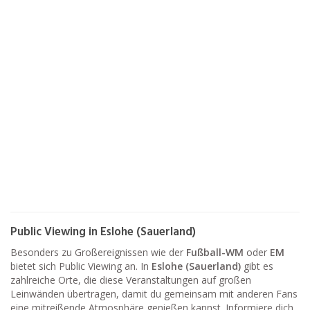
Public Viewing in Eslohe (Sauerland)
Besonders zu Großereignissen wie der
Fußball-WM
oder
EM
bietet sich Public Viewing an. In
Eslohe (Sauerland)
gibt es
zahlreiche Orte, die diese Veranstaltungen auf großen
Leinwänden übertragen, damit du gemeinsam mit anderen Fans
eine mitreißende Atmosphäre genießen kannst. Informiere dich