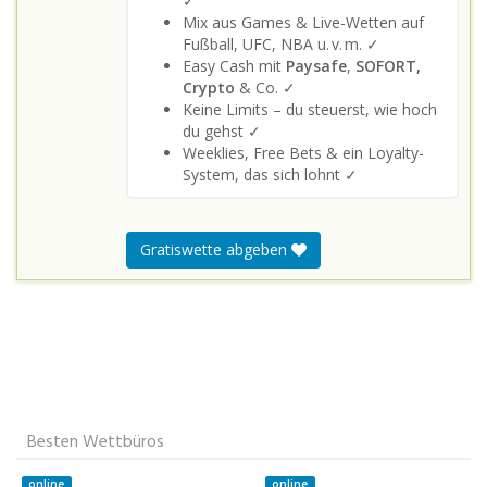
✓
Mix aus Games & Live-Wetten auf
Fußball, UFC, NBA u. v. m. ✓
Easy Cash mit
Paysafe
,
SOFORT,
Crypto
& Co. ✓
Keine Limits – du steuerst, wie hoch
du gehst ✓
Weeklies, Free Bets & ein Loyalty-
System, das sich lohnt ✓
Gratiswette abgeben
Besten Wettbüros
online
online