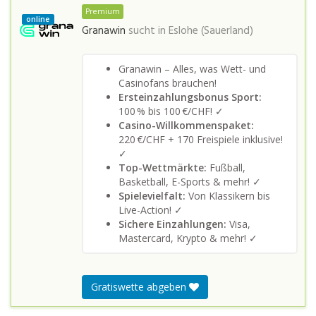
Premium
online
Granawin
sucht in
Eslohe (Sauerland)
Granawin – Alles, was Wett- und
Casinofans brauchen!
Ersteinzahlungsbonus Sport:
100 % bis 100 €/CHF! ✓
Casino-Willkommenspaket:
220 €/CHF + 170 Freispiele inklusive!
✓
Top-Wettmärkte:
Fußball,
Basketball, E-Sports & mehr! ✓
Spielevielfalt:
Von Klassikern bis
Live-Action! ✓
Sichere Einzahlungen:
Visa,
Mastercard, Krypto & mehr! ✓
Gratiswette abgeben