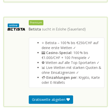
Premium
online
Betista
sucht in
Eslohe (Sauerland)
⭐ Betista – 100 % bis €250/CHF auf
deine erste Wetten ✓
🎰
Casino-Special:
100 % bis
€1.000/CHF + 100 Freispiele ✓
⚽ Wetten auf alle Top-Sportarten ✓
📊 Live-Wetten mit starken Quoten &
ohne Einsatzgrenzen ✓
💳
Einzahlungen per:
Krypto, Karte
oder E-Wallets
Gratiswette abgeben