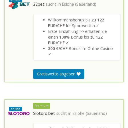
22bet
sucht in
Eslohe (Sauerland)
Willkommensbonus bis zu
122
EUR/CHF
für Sportwetten ✓
Erste Einzahlung >> erhalten Sie
einen
100%
Bonus bis zu
122
EUR/CHF ✓
300 €/CHF
Bonus im Online Casino
✓
Gratiswette abgeben
Premium
online
Slotoro.bet
sucht in
Eslohe (Sauerland)