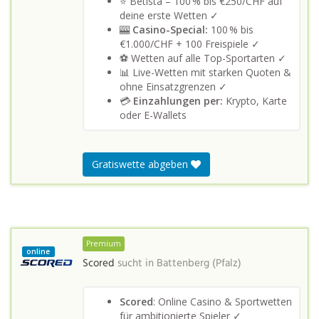
⭐ Betista – 100 % bis €250/CHF auf
deine erste Wetten ✓
🎰
Casino-Special:
100 % bis
€1.000/CHF + 100 Freispiele ✓
⚽ Wetten auf alle Top-Sportarten ✓
📊 Live-Wetten mit starken Quoten &
ohne Einsatzgrenzen ✓
💳
Einzahlungen per:
Krypto, Karte
oder E-Wallets
Gratiswette abgeben
Premium
online
Scored
sucht in
Battenberg (Pfalz)
Scored
: Online Casino & Sportwetten
für ambitionierte Spieler ✓