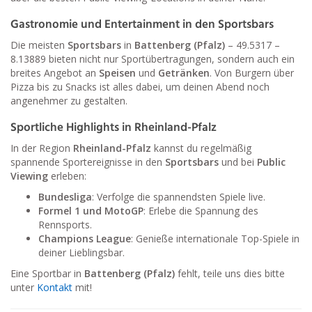
Gastronomie und Entertainment in den Sportsbars
Die meisten
Sportsbars
in
Battenberg (Pfalz)
– 49.5317 –
8.13889 bieten nicht nur Sportübertragungen, sondern auch ein
breites Angebot an
Speisen
und
Getränken
. Von Burgern über
Pizza bis zu Snacks ist alles dabei, um deinen Abend noch
angenehmer zu gestalten.
Sportliche Highlights in Rheinland-Pfalz
In der Region
Rheinland-Pfalz
kannst du regelmäßig
spannende Sportereignisse in den
Sportsbars
und bei
Public
Viewing
erleben:
Bundesliga
: Verfolge die spannendsten Spiele live.
Formel 1 und MotoGP
: Erlebe die Spannung des
Rennsports.
Champions League
: Genieße internationale Top-Spiele in
deiner Lieblingsbar.
Eine Sportbar in
Battenberg (Pfalz)
fehlt, teile uns dies bitte
unter
Kontakt
mit!