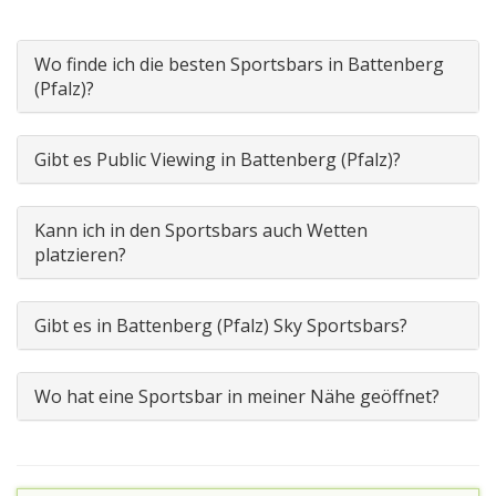
Wo finde ich die besten Sportsbars in Battenberg
(Pfalz)?
Gibt es Public Viewing in Battenberg (Pfalz)?
Kann ich in den Sportsbars auch Wetten
platzieren?
Gibt es in Battenberg (Pfalz) Sky Sportsbars?
Wo hat eine Sportsbar in meiner Nähe geöffnet?