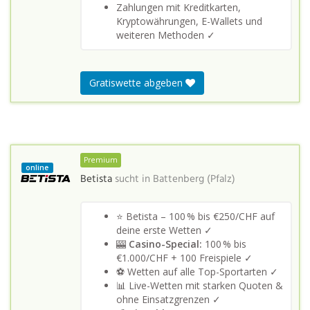
Zahlungen mit Kreditkarten,
Kryptowährungen, E-Wallets und
weiteren Methoden ✓
Gratiswette abgeben
Premium
online
Betista
sucht in
Battenberg (Pfalz)
⭐ Betista – 100 % bis €250/CHF auf
deine erste Wetten ✓
🎰
Casino-Special:
100 % bis
€1.000/CHF + 100 Freispiele ✓
⚽ Wetten auf alle Top-Sportarten ✓
📊 Live-Wetten mit starken Quoten &
ohne Einsatzgrenzen ✓