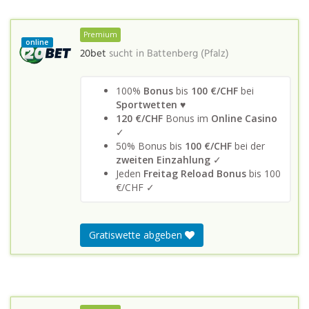
Premium
online
20bet
sucht in
Battenberg (Pfalz)
100%
Bonus
bis
100 €/CHF
bei
Sportwetten
♥
120 €/CHF
Bonus im
Online Casino
✓
50% Bonus bis
100 €/CHF
bei der
zweiten Einzahlung
✓
Jeden
Freitag Reload Bonus
bis 100
€/CHF ✓
Gratiswette abgeben