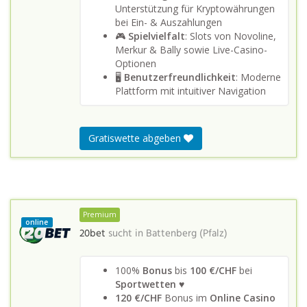
Unterstützung für Kryptowährungen
bei Ein- & Auszahlungen
🎮
Spielvielfalt
: Slots von Novoline,
Merkur & Bally sowie Live-Casino-
Optionen
🖥️
Benutzerfreundlichkeit
: Moderne
Plattform mit intuitiver Navigation
Gratiswette abgeben
Premium
online
20bet
sucht in
Battenberg (Pfalz)
100%
Bonus
bis
100 €/CHF
bei
Sportwetten
♥
120 €/CHF
Bonus im
Online Casino