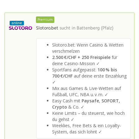
Premium
online
Slotoro.bet
sucht in
Battenberg (Pfalz)
Slotoro.bet: Wenn Casino & Wetten
verschmelzen
2.500 €/CHF + 250 Freispiele
für
deine Casino-Mission ✓
Sportfans aufgepasst:
100 % bis
700 €/CHF
auf deine erste Einzahlung
✓
Mix aus Games & Live-Wetten auf
Fußball, UFC, NBA u. v. m. ✓
Easy Cash mit
Paysafe
,
SOFORT,
Crypto
& Co. ✓
Keine Limits – du steuerst, wie hoch
du gehst ✓
Weeklies, Free Bets & ein Loyalty-
System, das sich lohnt ✓