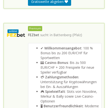
Gratiswette abgeben
Premium
online
FEZbet
sucht in
Battenberg (Pfalz)
✔
Willkommensangebot
: 100 %
Bonus bis zu 200 EUR/CHF für
Sportwetten
🎰
Casino-Bonus
: Bis zu 500
EUR/CHF + 200 Freispiele für neue
Spieler verfügbar
💳
Zahlungsmethoden
:
Unterstützung für Kryptowährungen
bei Ein- & Auszahlungen
🎮
Spielvielfalt
: Slots von Novoline,
Merkur & Bally sowie Live-Casino-
Optionen
🖥️
Benutzerfreundlichkeit
: Moderne