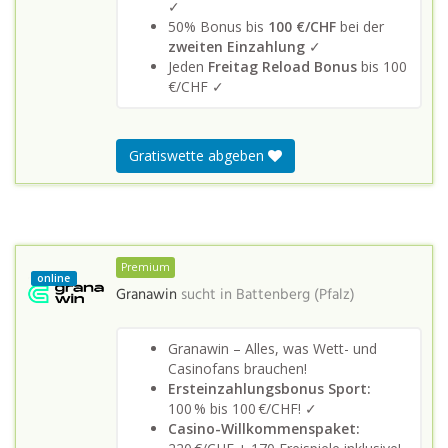
✓
50% Bonus bis
100 €/CHF
bei der
zweiten Einzahlung
✓
Jeden
Freitag Reload Bonus
bis 100
€/CHF ✓
Gratiswette abgeben
Premium
online
Granawin
sucht in
Battenberg (Pfalz)
Granawin – Alles, was Wett- und
Casinofans brauchen!
Ersteinzahlungsbonus Sport:
100 % bis 100 €/CHF! ✓
Casino-Willkommenspaket: