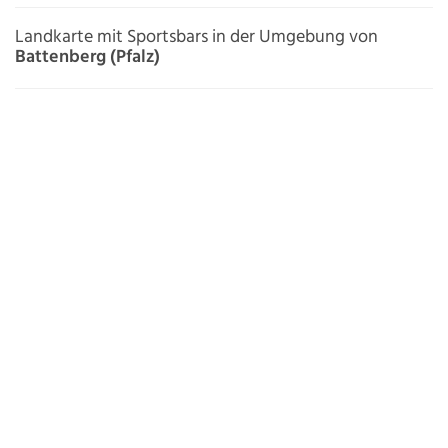
Landkarte mit Sportsbars in der Umgebung von
Battenberg (Pfalz)