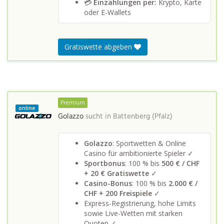
💳
Einzahlungen per:
Krypto, Karte
oder E-Wallets
Gratiswette abgeben
Premium
online
Golazzo
sucht in
Battenberg (Pfalz)
Golazzo
: Sportwetten & Online
Casino für ambitionierte Spieler ✓
Sportbonus
: 100 % bis
500 € / CHF
+ 20 € Gratiswette
✓
Casino-Bonus
: 100 % bis
2.000 € /
CHF + 200 Freispiele
✓
Express-Registrierung, hohe Limits
sowie Live-Wetten mit starken
Quoten ✓