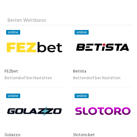
Besten Wettbüros
online
online
FEZbet
Betista
Bettendorf bei Nastätten
Bettendorf bei Nastätten
online
online
Golazzo
Slotoro.bet