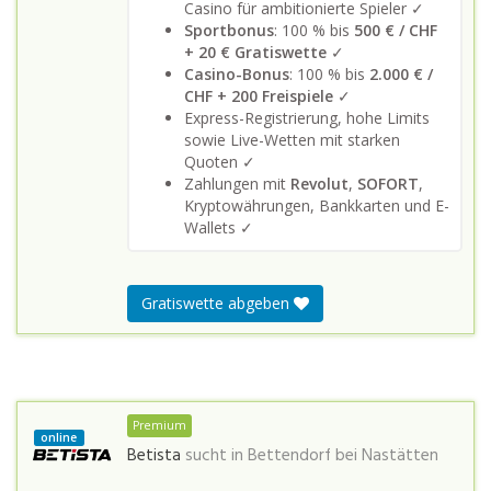
Casino für ambitionierte Spieler ✓
Sportbonus
: 100 % bis
500 € / CHF
+ 20 € Gratiswette
✓
Casino-Bonus
: 100 % bis
2.000 € /
CHF + 200 Freispiele
✓
Express-Registrierung, hohe Limits
sowie Live-Wetten mit starken
Quoten ✓
Zahlungen mit
Revolut
,
SOFORT
,
Kryptowährungen, Bankkarten und E-
Wallets ✓
Gratiswette abgeben
Premium
online
Betista
sucht in
Bettendorf bei Nastätten