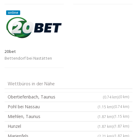
online
20bet
Bettendorf bei Nastätten
Wettbüros in der Nähe
Obertiefenbach, Taunus
(0 km)
(0.74 km)
Pohl bei Nassau
(0.74 km)
(1.15 km)
Miehlen, Taunus
(1.15 km)
(1.87 km)
Hunzel
(1.87 km)
(1.87 km)
Marienfels
(1.87 km)
(2.21 km)