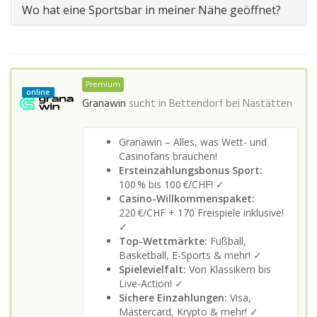
Wo hat eine Sportsbar in meiner Nähe geöffnet?
Premium
online
Granawin
sucht in
Bettendorf bei Nastätten
Granawin – Alles, was Wett- und
Casinofans brauchen!
Ersteinzahlungsbonus Sport:
100 % bis 100 €/CHF! ✓
Casino-Willkommenspaket:
220 €/CHF + 170 Freispiele inklusive!
✓
Top-Wettmärkte:
Fußball,
Basketball, E-Sports & mehr! ✓
Spielevielfalt:
Von Klassikern bis
Live-Action! ✓
Sichere Einzahlungen:
Visa,
Mastercard, Krypto & mehr! ✓