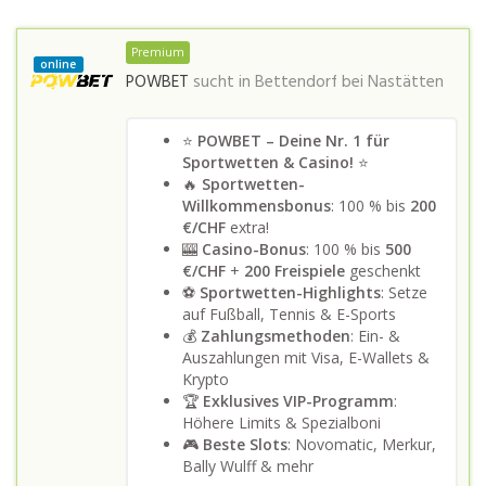
Premium
online
POWBET
sucht in
Bettendorf bei Nastätten
⭐
POWBET – Deine Nr. 1 für
Sportwetten & Casino!
⭐
🔥
Sportwetten-
Willkommensbonus
: 100 % bis
200
€/CHF
extra!
🎰
Casino-Bonus
: 100 % bis
500
€/CHF
+
200 Freispiele
geschenkt
⚽
Sportwetten-Highlights
: Setze
auf Fußball, Tennis & E-Sports
💰
Zahlungsmethoden
: Ein- &
Auszahlungen mit Visa, E-Wallets &
Krypto
🏆
Exklusives VIP-Programm
:
Höhere Limits & Spezialboni
🎮
Beste Slots
: Novomatic, Merkur,
Bally Wulff & mehr