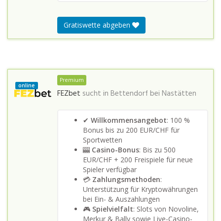
Gratiswette abgeben
Premium
online
FEZbet
sucht in
Bettendorf bei Nastätten
✔
Willkommensangebot
: 100 %
Bonus bis zu 200 EUR/CHF für
Sportwetten
🎰
Casino-Bonus
: Bis zu 500
EUR/CHF + 200 Freispiele für neue
Spieler verfügbar
💳
Zahlungsmethoden
:
Unterstützung für Kryptowährungen
bei Ein- & Auszahlungen
🎮
Spielvielfalt
: Slots von Novoline,
Merkur & Bally sowie Live-Casino-