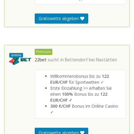
Gratiswette abgeben
Premium
online
22bet
sucht in
Bettendorf bei Nastätten
Willkommensbonus bis zu
122
EUR/CHF
für Sportwetten ✓
Erste Einzahlung >> erhalten Sie
einen
100%
Bonus bis zu
122
EUR/CHF ✓
300 €/CHF
Bonus im Online Casino
✓
Gratiswette abgeben