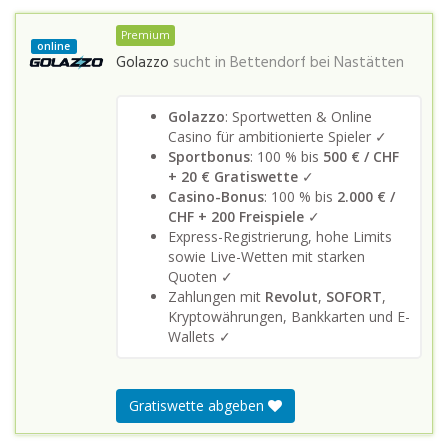
Premium
online
Golazzo
sucht in
Bettendorf bei Nastätten
Golazzo
: Sportwetten & Online
Casino für ambitionierte Spieler ✓
Sportbonus
: 100 % bis
500 € / CHF
+ 20 € Gratiswette
✓
Casino-Bonus
: 100 % bis
2.000 € /
CHF + 200 Freispiele
✓
Express-Registrierung, hohe Limits
sowie Live-Wetten mit starken
Quoten ✓
Zahlungen mit
Revolut
,
SOFORT
,
Kryptowährungen, Bankkarten und E-
Wallets ✓
Gratiswette abgeben