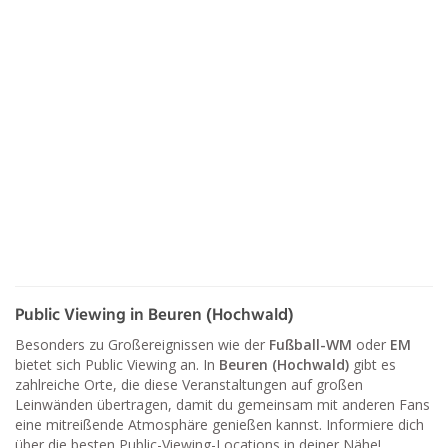
Public Viewing in Beuren (Hochwald)
Besonders zu Großereignissen wie der
Fußball-WM
oder
EM
bietet sich Public Viewing an. In
Beuren (Hochwald)
gibt es
zahlreiche Orte, die diese Veranstaltungen auf großen
Leinwänden übertragen, damit du gemeinsam mit anderen Fans
eine mitreißende Atmosphäre genießen kannst. Informiere dich
über die besten Public-Viewing-Locations in deiner Nähe!