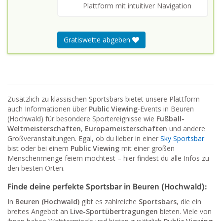
Plattform mit intuitiver Navigation
Gratiswette abgeben
Zusätzlich zu klassischen Sportsbars bietet unsere Plattform
auch Informationen über
Public Viewing
-Events in Beuren
(Hochwald) für besondere Sportereignisse wie
Fußball-
Weltmeisterschaften
,
Europameisterschaften
und andere
Großveranstaltungen. Egal, ob du lieber in einer
Sky Sportsbar
bist oder bei einem
Public Viewing
mit einer großen
Menschenmenge feiern möchtest – hier findest du alle Infos zu
den besten Orten.
Finde deine perfekte Sportsbar in Beuren (Hochwald):
In
Beuren (Hochwald)
gibt es zahlreiche
Sportsbars
, die ein
breites Angebot an
Live-Sportübertragungen
bieten. Viele von