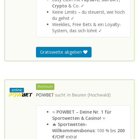
Crypto
& Co. ✓
Keine Limits – du steuerst, wie hoch
du gehst ✓
Weeklies, Free Bets & ein Loyalty-
System, das sich lohnt ✓
Gratiswette abgeben
Premium
online
POWBET
sucht in
Beuren (Hochwald)
⭐
POWBET – Deine Nr. 1 für
Sportwetten & Casino!
⭐
🔥
Sportwetten-
Willkommensbonus
: 100 % bis
200
€/CHF
extra!