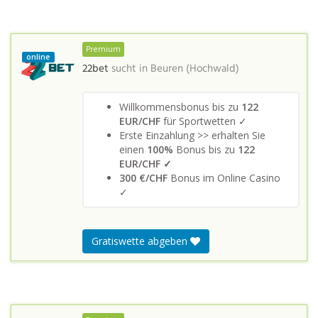
Premium
online
22bet
sucht in
Beuren (Hochwald)
Willkommensbonus bis zu
122
EUR/CHF
für Sportwetten ✓
Erste Einzahlung >> erhalten Sie
einen
100%
Bonus bis zu
122
EUR/CHF ✓
300 €/CHF
Bonus im Online Casino
✓
Gratiswette abgeben