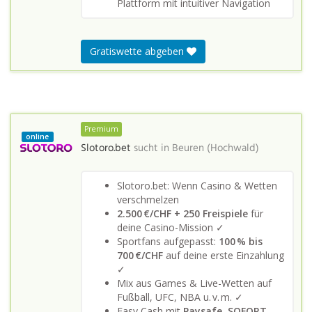
Plattform mit intuitiver Navigation
Gratiswette abgeben
Premium
online
Slotoro.bet
sucht in
Beuren (Hochwald)
Slotoro.bet: Wenn Casino & Wetten
verschmelzen
2.500 €/CHF + 250 Freispiele
für
deine Casino-Mission ✓
Sportfans aufgepasst:
100 % bis
700 €/CHF
auf deine erste Einzahlung
✓
Mix aus Games & Live-Wetten auf
Fußball, UFC, NBA u. v. m. ✓
Easy Cash mit
Paysafe
,
SOFORT,