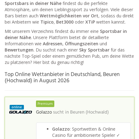
Sportsbars in deiner Nähe
findest du die perfekte
Atmosphäre, um deinen Lieblingssport zu verfolgen. Viele dieser
Bars bieten auch
Wettmöglichkeiten vor Ort
, sodass du direkt
bei Anbietern wie
Tipico
,
Bet3000
oder
XTiP
wetten kannst.
Mit unserem Verzeichnis findest du immer eine
Sportsbar in
deiner Nähe
. Unsere Plattform bietet dir detaillierte
Informationen wie
Adressen
,
Öffnungszeiten
und
Bewertungen
. Du suchst nach einer
Sky Sportsbar
für das
nächste Top-Spiel oder einem gemütlichen Pub, um deine Wette
zu platzieren? Hier bist du genau richtig!
Top Online Wettanbieter in Deutschland, Beuren
(Hochwald) in August 2026
Premium
online
Golazzo
sucht in
Beuren (Hochwald)
Golazzo
: Sportwetten & Online
Casino für ambitionierte Spieler ✓