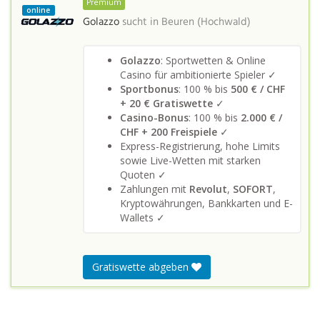
Premium
online
Golazzo
sucht in
Beuren (Hochwald)
Golazzo
: Sportwetten & Online
Casino für ambitionierte Spieler ✓
Sportbonus
: 100 % bis
500 € / CHF
+ 20 € Gratiswette
✓
Casino-Bonus
: 100 % bis
2.000 € /
CHF + 200 Freispiele
✓
Express-Registrierung, hohe Limits
sowie Live-Wetten mit starken
Quoten ✓
Zahlungen mit
Revolut
,
SOFORT
,
Kryptowährungen, Bankkarten und E-
Wallets ✓
Gratiswette abgeben