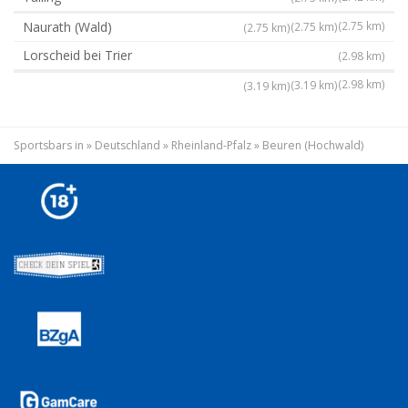
Naurath (Wald)
(2.75 km)
(2.75 km)
(2.75 km)
Lorscheid bei Trier
(2.98 km)
(2.98 km)
(3.19 km)
(3.19 km)
Sportsbars in
»
Deutschland
»
Rheinland-Pfalz
»
Beuren (Hochwald)