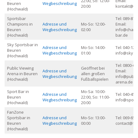
22:00, So: 12:00-
Email:
Beuren
Wegbeschreibung
20:00
kontakt@ad
(Hochwald)
Sportsbar
Tel: 089-876
Champions in
Adresse und
Mo-So: 12:00-
Email:
Beuren
Wegbeschreibung
02:00
info@champ
(Hochwald)
bar.de
Sky Sportsbar in
Adresse und
Mo-So: 14:00-
Tel: 040-123
Beuren
Wegbeschreibung
01:00
info@skysp
(Hochwald)
Tel: 0800-65
Public Viewing
Geöffnet bei
Adresse und
Email:
Arena in Beuren
allen großen
Wegbeschreibung
info@public
(Hochwald)
Fußballspielen
arena.de
Sport Bar in
Mo-Sa: 10:00-
Adresse und
Tel: 040-456
Beuren
22:00, So: 11:00-
Wegbeschreibung
info@sport
(Hochwald)
20:00
FanZone
Sportsbar in
Adresse und
Mo-So: 13:00-
Tel: 069-654
Beuren
Wegbeschreibung
00:00
contact@fa
(Hochwald)