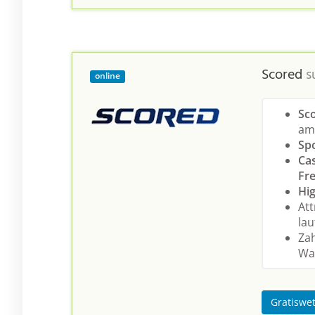
Scored
s
online
Sc
amb
Sp
Ca
Fre
Hig
Att
la
Zah
Wa
Gratiswe