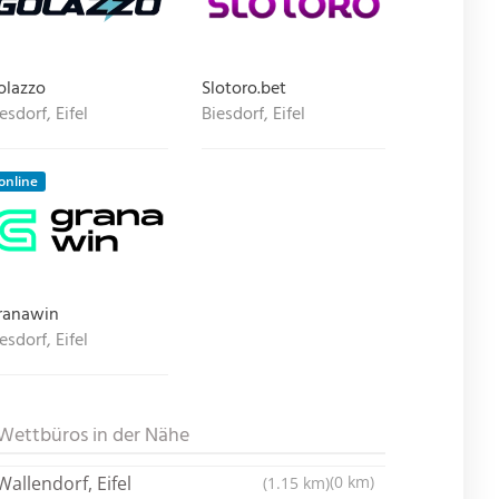
olazzo
Slotoro.bet
esdorf, Eifel
Biesdorf, Eifel
online
ranawin
esdorf, Eifel
Wettbüros in der Nähe
Wallendorf, Eifel
(0 km)
(1.15 km)