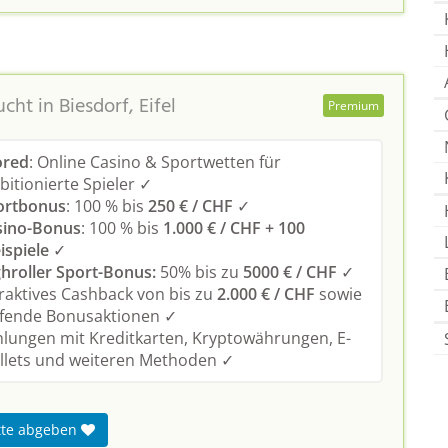
ucht in
Biesdorf, Eifel
Premium
ored
: Online Casino & Sportwetten für
itionierte Spieler ✓
ortbonus
: 100 % bis
250 € / CHF
✓
sino-Bonus
: 100 % bis
1.000 € / CHF + 100
ispiele
✓
hroller Sport-Bonus:
50% bis zu
5000 € / CHF
✓
raktives Cashback von bis zu
2.000 € / CHF
sowie
ufende Bonusaktionen ✓
lungen mit Kreditkarten, Kryptowährungen, E-
llets und weiteren Methoden ✓
tte abgeben