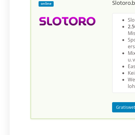
Slotoro.
online
Sl
2.5
Mi
Sp
ers
Mix
u. 
Ea
Kei
Wee
lo
Gratiswe