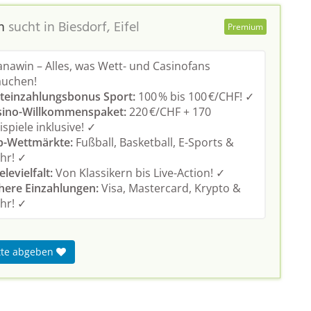
n
sucht in
Biesdorf, Eifel
Premium
nawin – Alles, was Wett- und Casinofans
auchen!
steinzahlungsbonus Sport:
100 % bis 100 €/CHF! ✓
sino-Willkommenspaket:
220 €/CHF + 170
ispiele inklusive! ✓
p-Wettmärkte:
Fußball, Basketball, E-Sports &
hr! ✓
elevielfalt:
Von Klassikern bis Live-Action! ✓
here Einzahlungen:
Visa, Mastercard, Krypto &
hr! ✓
tte abgeben