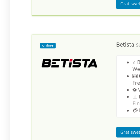
Gratiswe
Betista
s
online
⭐ B
We
🎰
Fre
⚽ W
📊 
Ei
💳
Gratiswe