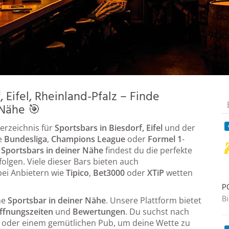
 Eifel, Rheinland-Pfalz – Finde
 Nähe 🎯
rzeichnis für
Sportsbars in Biesdorf, Eifel
und der
e
Bundesliga
,
Champions League
oder
Formel 1
-
n
Sportsbars in deiner Nähe
findest du die perfekte
olgen. Viele dieser Bars bieten auch
 bei Anbietern wie
Tipico
,
Bet3000
oder
XTiP
wetten
P
Bi
ne
Sportsbar in deiner Nähe
. Unsere Plattform bietet
ffnungszeiten
und
Bewertungen
. Du suchst nach
l oder einem gemütlichen Pub, um deine Wette zu