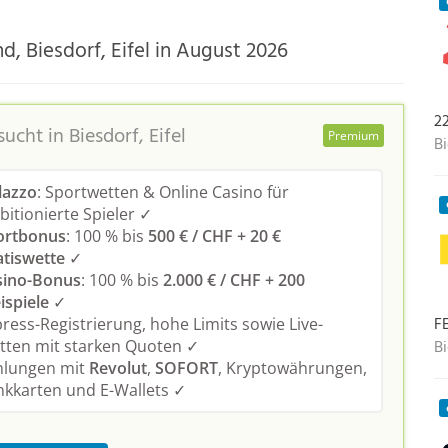
, Biesdorf, Eifel in August 2026
2
sucht in
Biesdorf, Eifel
Premium
Bi
lazzo
: Sportwetten & Online Casino für
itionierte Spieler ✓
ortbonus
: 100 % bis
500 € / CHF + 20 €
atiswette
✓
sino-Bonus
: 100 % bis
2.000 € / CHF + 200
ispiele
✓
F
ress-Registrierung, hohe Limits sowie Live-
tten mit starken Quoten ✓
Bi
hlungen mit
Revolut
,
SOFORT
, Kryptowährungen,
nkkarten und E-Wallets ✓