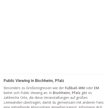
Public Viewing in Bischheim, Pfalz
Besonders zu Großereignissen wie der
Fußball-WM
oder
EM
bietet sich Public Viewing an. In
Bischheim, Pfalz
gibt es
zahlreiche Orte, die diese Veranstaltungen auf großen
Leinwänden übertragen, damit du gemeinsam mit anderen Fans
eine mitreißende Atmosphäre genießen kannst. Informiere dich