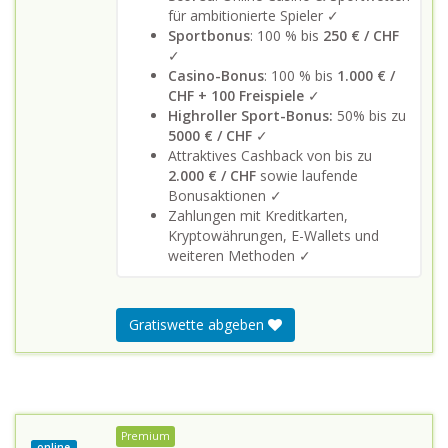
für ambitionierte Spieler ✓
Sportbonus
: 100 % bis
250 € / CHF
✓
Casino-Bonus
: 100 % bis
1.000 € /
CHF + 100 Freispiele
✓
Highroller Sport-Bonus:
50% bis zu
5000 € / CHF
✓
Attraktives Cashback von bis zu
2.000 € / CHF
sowie laufende
Bonusaktionen ✓
Zahlungen mit Kreditkarten,
Kryptowährungen, E-Wallets und
weiteren Methoden ✓
Gratiswette abgeben
Premium
online