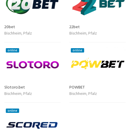
20bet
22bet
Bischheim, Pfalz
Bischheim, Pfalz
online
online
Slotoro.bet
POWBET
Bischheim, Pfalz
Bischheim, Pfalz
online