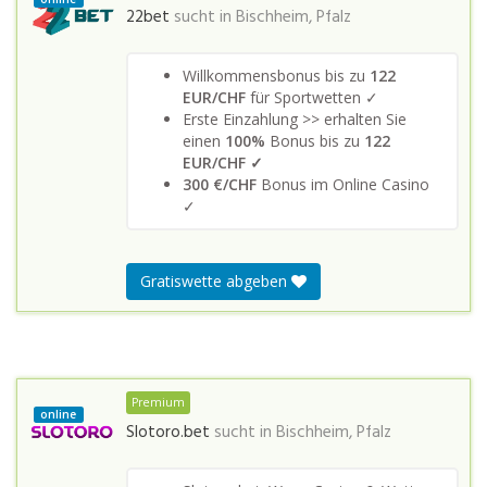
22bet
sucht in
Bischheim, Pfalz
Willkommensbonus bis zu
122
EUR/CHF
für Sportwetten ✓
Erste Einzahlung >> erhalten Sie
einen
100%
Bonus bis zu
122
EUR/CHF ✓
300 €/CHF
Bonus im Online Casino
✓
Gratiswette abgeben
Premium
online
Slotoro.bet
sucht in
Bischheim, Pfalz