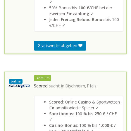
✓
50% Bonus bis
100 €/CHF
bei der
zweiten Einzahlung
✓
Jeden
Freitag Reload Bonus
bis 100
€/CHF ✓
Gratiswette abgeben
Premium
online
Scored
sucht in
Bischheim, Pfalz
Scored
: Online Casino & Sportwetten
für ambitionierte Spieler ✓
Sportbonus
: 100 % bis
250 € / CHF
✓
Casino-Bonus
: 100 % bis
1.000 € /