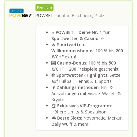
Premium
online
POWBET
sucht in
Bischheim, Pfalz
⭐
POWBET – Deine Nr. 1 für
Sportwetten & Casino!
⭐
🔥
Sportwetten-
Willkommensbonus
: 100 % bis
200
€/CHF
extra!
🎰
Casino-Bonus
: 100 % bis
500
€/CHF
+
200 Freispiele
geschenkt
⚽
Sportwetten-Highlights
: Setze
auf Fußball, Tennis & E-Sports
💰
Zahlungsmethoden
: Ein- &
Auszahlungen mit Visa, E-Wallets &
Krypto
🏆
Exklusives VIP-Programm
:
Höhere Limits & Spezialboni
🎮
Beste Slots
: Novomatic, Merkur,
Bally Wulff & mehr