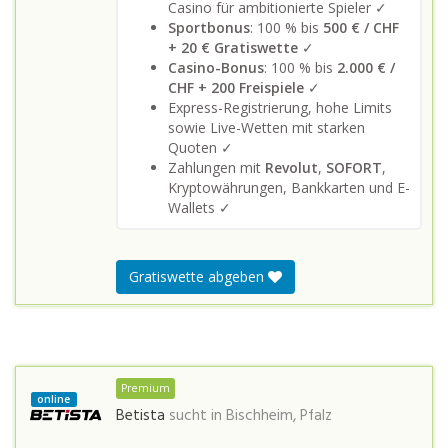
Casino für ambitionierte Spieler ✓
Sportbonus
: 100 % bis
500 € / CHF
+ 20 € Gratiswette
✓
Casino-Bonus
: 100 % bis
2.000 € /
CHF + 200 Freispiele
✓
Express-Registrierung, hohe Limits
sowie Live-Wetten mit starken
Quoten ✓
Zahlungen mit
Revolut
,
SOFORT
,
Kryptowährungen, Bankkarten und E-
Wallets ✓
Gratiswette abgeben
Premium
online
Betista
sucht in
Bischheim, Pfalz