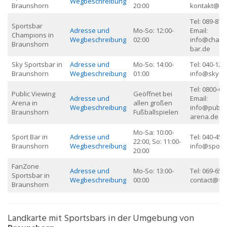
Wegbeschreibung
Braunshorn
20:00
kontakt@ad
Tel: 089-876
Sportsbar
Adresse und
Mo-So: 12:00-
Email:
Champions in
Wegbeschreibung
02:00
info@champ
Braunshorn
bar.de
Sky Sportsbar in
Adresse und
Mo-So: 14:00-
Tel: 040-123
Braunshorn
Wegbeschreibung
01:00
info@skysp
Tel: 0800-65
Public Viewing
Geöffnet bei
Adresse und
Email:
Arena in
allen großen
Wegbeschreibung
info@public
Braunshorn
Fußballspielen
arena.de
Mo-Sa: 10:00-
Sport Bar in
Adresse und
Tel: 040-456
22:00, So: 11:00-
Braunshorn
Wegbeschreibung
info@sport
20:00
FanZone
Adresse und
Mo-So: 13:00-
Tel: 069-654
Sportsbar in
Wegbeschreibung
00:00
contact@fa
Braunshorn
Landkarte mit Sportsbars in der Umgebung von