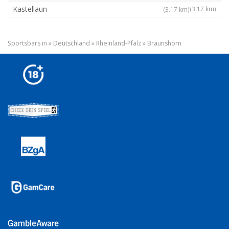
Kastellaun
(3.17 km)
(3.17 km)
Sportsbars in
»
Deutschland
»
Rheinland-Pfalz
»
Braunshorn