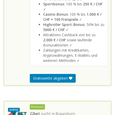
Sportbonus
: 100 % bis
250 € / CHF
✓
Casino-Bonus
: 100 % bis
1.000 € /
CHF + 100 Freispiele
✓
Highroller Sport-Bonus:
50% bis zu
5000 € / CHF
✓
Attraktives Cashback von bis zu
2.000 € / CHF
sowie laufende
Bonusaktionen ✓
Zahlungen mit Kreditkarten,
Kryptowährungen, E-Wallets und
weiteren Methoden ✓
Gratiswette abgeben
Premium
online
22bet
sucht in
Braunshorn