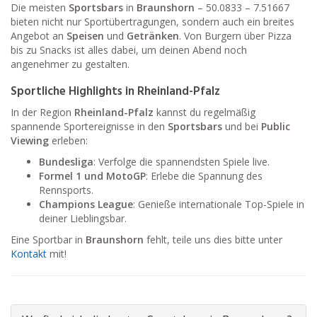
Die meisten
Sportsbars
in
Braunshorn
– 50.0833 – 7.51667
bieten nicht nur Sportübertragungen, sondern auch ein breites
Angebot an
Speisen
und
Getränken
. Von Burgern über Pizza
bis zu Snacks ist alles dabei, um deinen Abend noch
angenehmer zu gestalten.
Sportliche Highlights in Rheinland-Pfalz
In der Region
Rheinland-Pfalz
kannst du regelmäßig
spannende Sportereignisse in den
Sportsbars
und bei
Public
Viewing
erleben:
Bundesliga
: Verfolge die spannendsten Spiele live.
Formel 1 und MotoGP
: Erlebe die Spannung des
Rennsports.
Champions League
: Genieße internationale Top-Spiele in
deiner Lieblingsbar.
Eine Sportbar in
Braunshorn
fehlt, teile uns dies bitte unter
Kontakt
mit!