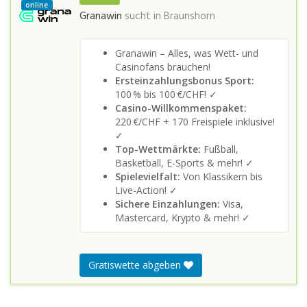
online
Granawin
sucht in
Braunshorn
Granawin – Alles, was Wett- und
Casinofans brauchen!
Ersteinzahlungsbonus Sport:
100 % bis 100 €/CHF! ✓
Casino-Willkommenspaket:
220 €/CHF + 170 Freispiele inklusive!
✓
Top-Wettmärkte:
Fußball,
Basketball, E-Sports & mehr! ✓
Spielevielfalt:
Von Klassikern bis
Live-Action! ✓
Sichere Einzahlungen:
Visa,
Mastercard, Krypto & mehr! ✓
Gratiswette abgeben