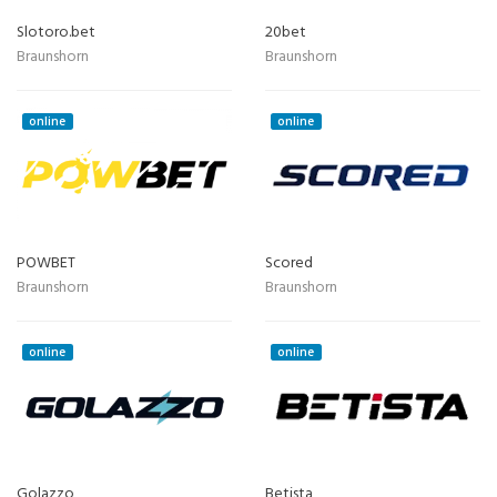
Slotoro.bet
20bet
Braunshorn
Braunshorn
online
online
POWBET
Scored
Braunshorn
Braunshorn
online
online
Golazzo
Betista