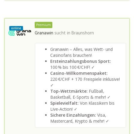
Premium
online
Granawin
sucht in
Braunshorn
Granawin – Alles, was Wett- und
Casinofans brauchen!
Ersteinzahlungsbonus Sport:
100 % bis 100 €/CHF! ✓
Casino-Willkommenspaket:
220 €/CHF + 170 Freispiele inklusive!
✓
Top-Wettmärkte:
Fußball,
Basketball, E-Sports & mehr! ✓
Spielevielfalt:
Von Klassikern bis
Live-Action! ✓
Sichere Einzahlungen:
Visa,
Mastercard, Krypto & mehr! ✓