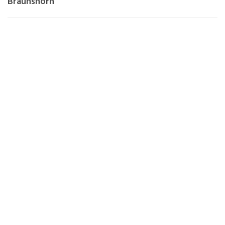
Braunshorn