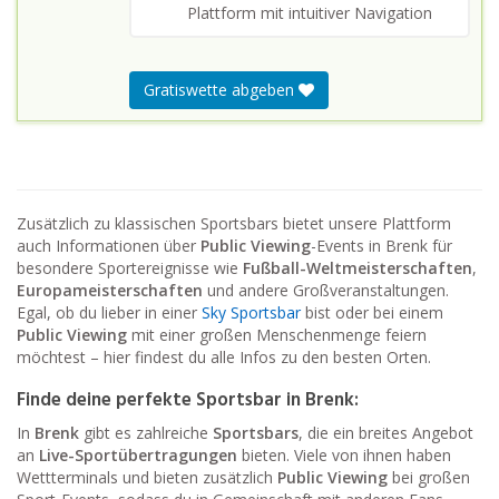
Plattform mit intuitiver Navigation
Gratiswette abgeben
Zusätzlich zu klassischen Sportsbars bietet unsere Plattform
auch Informationen über
Public Viewing
-Events in Brenk für
besondere Sportereignisse wie
Fußball-Weltmeisterschaften
,
Europameisterschaften
und andere Großveranstaltungen.
Egal, ob du lieber in einer
Sky Sportsbar
bist oder bei einem
Public Viewing
mit einer großen Menschenmenge feiern
möchtest – hier findest du alle Infos zu den besten Orten.
Finde deine perfekte Sportsbar in Brenk:
In
Brenk
gibt es zahlreiche
Sportsbars
, die ein breites Angebot
an
Live-Sportübertragungen
bieten. Viele von ihnen haben
Wettterminals und bieten zusätzlich
Public Viewing
bei großen