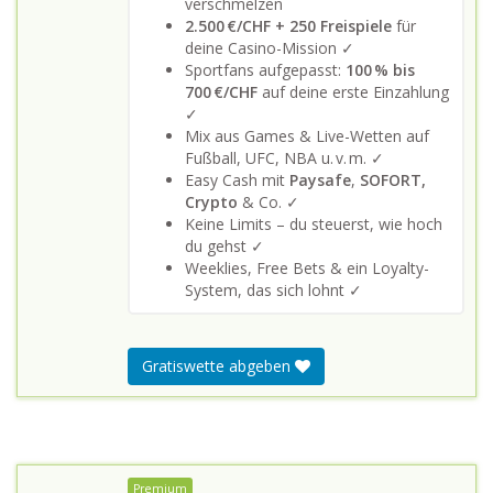
verschmelzen
2.500 €/CHF + 250 Freispiele
für
deine Casino-Mission ✓
Sportfans aufgepasst:
100 % bis
700 €/CHF
auf deine erste Einzahlung
✓
Mix aus Games & Live-Wetten auf
Fußball, UFC, NBA u. v. m. ✓
Easy Cash mit
Paysafe
,
SOFORT,
Crypto
& Co. ✓
Keine Limits – du steuerst, wie hoch
du gehst ✓
Weeklies, Free Bets & ein Loyalty-
System, das sich lohnt ✓
Gratiswette abgeben
Premium