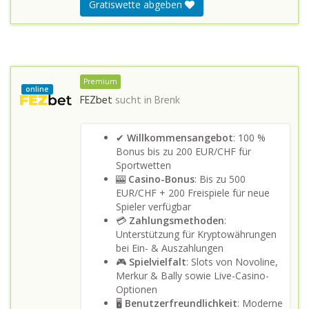
Gratiswette abgeben
Premium
online
FEZbet
sucht in
Brenk
✔
Willkommensangebot
: 100 %
Bonus bis zu 200 EUR/CHF für
Sportwetten
🎰
Casino-Bonus
: Bis zu 500
EUR/CHF + 200 Freispiele für neue
Spieler verfügbar
💳
Zahlungsmethoden
:
Unterstützung für Kryptowährungen
bei Ein- & Auszahlungen
🎮
Spielvielfalt
: Slots von Novoline,
Merkur & Bally sowie Live-Casino-
Optionen
🖥️
Benutzerfreundlichkeit
: Moderne