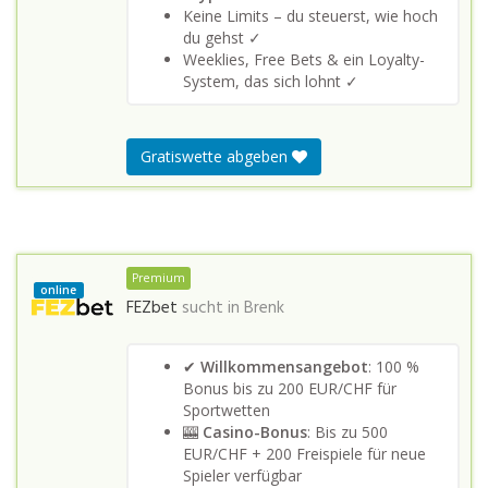
Keine Limits – du steuerst, wie hoch
du gehst ✓
Weeklies, Free Bets & ein Loyalty-
System, das sich lohnt ✓
Gratiswette abgeben
Premium
online
FEZbet
sucht in
Brenk
✔
Willkommensangebot
: 100 %
Bonus bis zu 200 EUR/CHF für
Sportwetten
🎰
Casino-Bonus
: Bis zu 500
EUR/CHF + 200 Freispiele für neue
Spieler verfügbar