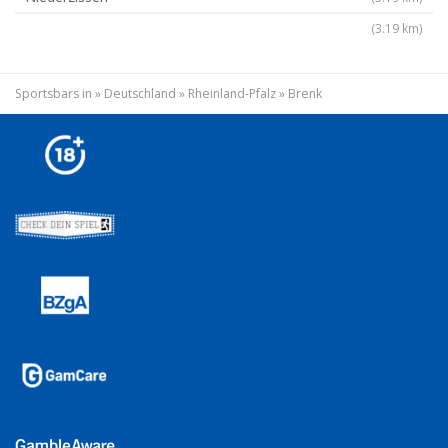
(3.19 km)
Sportsbars in
»
Deutschland
»
Rheinland-Pfalz
»
Brenk