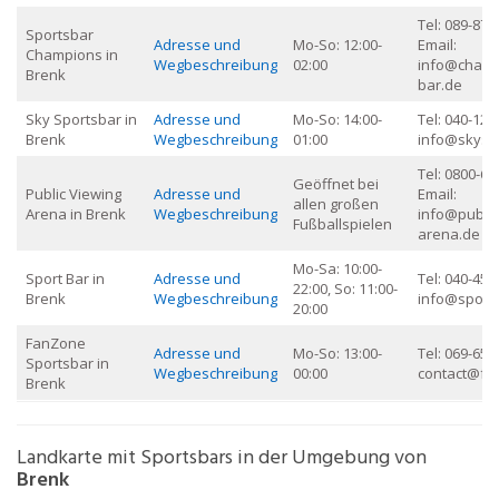
Tel: 089-876
Sportsbar
Adresse und
Mo-So: 12:00-
Email:
Champions in
Wegbeschreibung
02:00
info@champ
Brenk
bar.de
Sky Sportsbar in
Adresse und
Mo-So: 14:00-
Tel: 040-123
Brenk
Wegbeschreibung
01:00
info@skysp
Tel: 0800-65
Geöffnet bei
Public Viewing
Adresse und
Email:
allen großen
Arena in Brenk
Wegbeschreibung
info@public
Fußballspielen
arena.de
Mo-Sa: 10:00-
Sport Bar in
Adresse und
Tel: 040-456
22:00, So: 11:00-
Brenk
Wegbeschreibung
info@sport
20:00
FanZone
Adresse und
Mo-So: 13:00-
Tel: 069-654
Sportsbar in
Wegbeschreibung
00:00
contact@fa
Brenk
Landkarte mit Sportsbars in der Umgebung von
Brenk