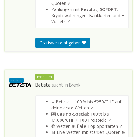
Quoten ✓
Zahlungen mit
Revolut
,
SOFORT
,
Kryptowährungen, Bankkarten und E-
Wallets ✓
Gratiswette abgeben
Premium
online
Betista
sucht in
Brenk
⭐ Betista – 100 % bis €250/CHF auf
deine erste Wetten ✓
🎰
Casino-Special:
100 % bis
€1.000/CHF + 100 Freispiele ✓
⚽ Wetten auf alle Top-Sportarten ✓
📊 Live-Wetten mit starken Quoten &