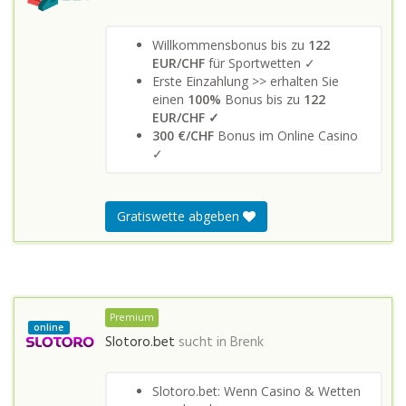
Willkommensbonus bis zu
122
EUR/CHF
für Sportwetten ✓
Erste Einzahlung >> erhalten Sie
einen
100%
Bonus bis zu
122
EUR/CHF ✓
300 €/CHF
Bonus im Online Casino
✓
Gratiswette abgeben
Premium
online
Slotoro.bet
sucht in
Brenk
Slotoro.bet: Wenn Casino & Wetten