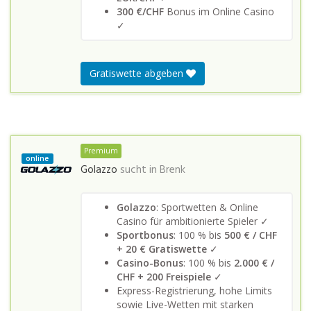
300 €/CHF
Bonus im Online Casino
✓
Gratiswette abgeben
Premium
online
Golazzo
sucht in
Brenk
Golazzo
: Sportwetten & Online
Casino für ambitionierte Spieler ✓
Sportbonus
: 100 % bis
500 € / CHF
+ 20 € Gratiswette
✓
Casino-Bonus
: 100 % bis
2.000 € /
CHF + 200 Freispiele
✓
Express-Registrierung, hohe Limits
sowie Live-Wetten mit starken