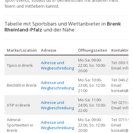
Sport-Events, sodass du in Gemeinschaft mit anderen Fans
feiern und mitfiebern kannst.
Tabelle mit Sportsbars und Wettanbieter in
Brenk
Rheinland-Pfalz
und der Nähe
Marke/Location
Adresse
Öffnungszeiten
Kontaktinf
Mo-Sa: 09:00-
Adresse und
Tel: 030-123
Tipico in Brenk
22:00, So: 10:00-
Wegbeschreibung
Email:
info@
20:00
Mo-Sa: 10:00-
Tel: 040-234
Adresse und
Bet3000 in Brenk
23:00, So: 12:00-
Email:
Wegbeschreibung
21:00
kontakt@be
Mo-Sa: 11:00-
Adresse und
Tel: 0211-45
XTiP in Brenk
24:00, So: 13:00-
Wegbeschreibung
Email:
info@
22:00
Admiral
Mo-Sa: 09:00-
Tel: 0711-56
Adresse und
Sportwetten in
22:00, So: 12:00-
Email:
Wegbeschreibung
Brenk
20:00
kontakt@ad