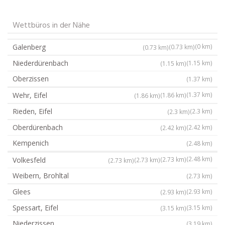
Wettbüros in der Nähe
Galenberg
(0 km)
(0.73 km)
(0.73 km)
Niederdürenbach
(1.15 km)
(1.15 km)
Oberzissen
(1.37 km)
Wehr, Eifel
(1.37 km)
(1.86 km)
(1.86 km)
Rieden, Eifel
(2.3 km)
(2.3 km)
Oberdürenbach
(2.42 km)
(2.42 km)
Kempenich
(2.48 km)
(2.48 km)
Volkesfeld
(2.73 km)
(2.73 km)
(2.73 km)
Weibern, Brohltal
(2.73 km)
Glees
(2.93 km)
(2.93 km)
Spessart, Eifel
(3.15 km)
(3.15 km)
Niederzissen
(3.19 km)