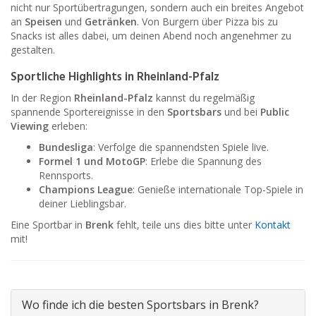
nicht nur Sportübertragungen, sondern auch ein breites Angebot
an
Speisen
und
Getränken
. Von Burgern über Pizza bis zu
Snacks ist alles dabei, um deinen Abend noch angenehmer zu
gestalten.
Sportliche Highlights in Rheinland-Pfalz
In der Region
Rheinland-Pfalz
kannst du regelmäßig
spannende Sportereignisse in den
Sportsbars
und bei
Public
Viewing
erleben:
Bundesliga
: Verfolge die spannendsten Spiele live.
Formel 1 und MotoGP
: Erlebe die Spannung des
Rennsports.
Champions League
: Genieße internationale Top-Spiele in
deiner Lieblingsbar.
Eine Sportbar in
Brenk
fehlt, teile uns dies bitte unter
Kontakt
mit!
Wo finde ich die besten Sportsbars in Brenk?