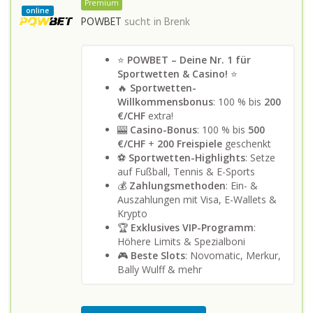
Premium
online
POWBET
sucht in
Brenk
⭐
POWBET – Deine Nr. 1 für
Sportwetten & Casino!
⭐
🔥
Sportwetten-
Willkommensbonus
: 100 % bis
200
€/CHF
extra!
🎰
Casino-Bonus
: 100 % bis
500
€/CHF
+
200 Freispiele
geschenkt
⚽
Sportwetten-Highlights
: Setze
auf Fußball, Tennis & E-Sports
💰
Zahlungsmethoden
: Ein- &
Auszahlungen mit Visa, E-Wallets &
Krypto
🏆
Exklusives VIP-Programm
:
Höhere Limits & Spezialboni
🎮
Beste Slots
: Novomatic, Merkur,
Bally Wulff & mehr