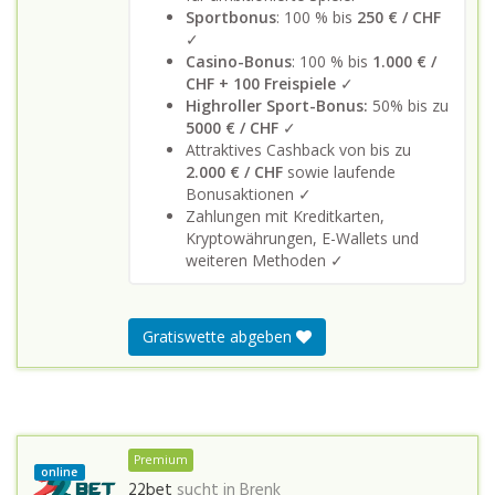
Sportbonus
: 100 % bis
250 € / CHF
✓
Casino-Bonus
: 100 % bis
1.000 € /
CHF + 100 Freispiele
✓
Highroller Sport-Bonus:
50% bis zu
5000 € / CHF
✓
Attraktives Cashback von bis zu
2.000 € / CHF
sowie laufende
Bonusaktionen ✓
Zahlungen mit Kreditkarten,
Kryptowährungen, E-Wallets und
weiteren Methoden ✓
Gratiswette abgeben
Premium
online
22bet
sucht in
Brenk