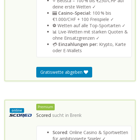
⭐ Betista – 100 % bis €250/CHF auf
deine erste Wetten ✓
🎰
Casino-Special:
100 % bis
€1.000/CHF + 100 Freispiele ✓
⚽ Wetten auf alle Top-Sportarten ✓
📊 Live-Wetten mit starken Quoten &
ohne Einsatzgrenzen ✓
💳
Einzahlungen per:
Krypto, Karte
oder E-Wallets
Gratiswette abgeben
Premium
online
Scored
sucht in
Brenk
Scored
: Online Casino & Sportwetten
für ambitionierte Spieler ✓