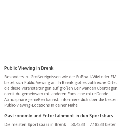
Public Viewing in Brenk
Besonders zu Großereignissen wie der
Fußball-WM
oder
EM
bietet sich Public Viewing an. In
Brenk
gibt es zahlreiche Orte,
die diese Veranstaltungen auf großen Leinwänden übertragen,
damit du gemeinsam mit anderen Fans eine mitreißende
Atmosphäre genießen kannst. Informiere dich über die besten
Public-Viewing-Locations in deiner Nähe!
Gastronomie und Entertainment in den Sportsbars
Die meisten
Sportsbars
in
Brenk
– 50.4333 – 7.18333 bieten