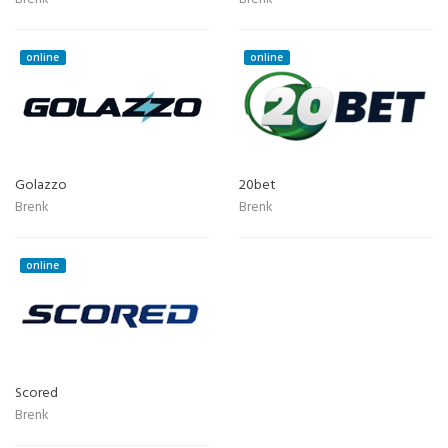
online
online
Golazzo
20bet
Brenk
Brenk
online
Scored
Brenk