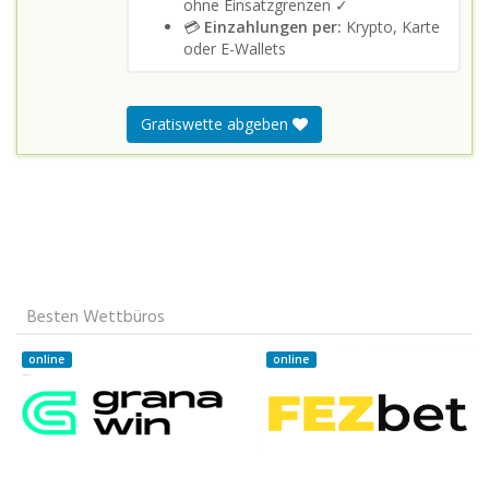
ohne Einsatzgrenzen ✓
💳
Einzahlungen per:
Krypto, Karte
oder E-Wallets
Gratiswette abgeben
Besten Wettbüros
online
online