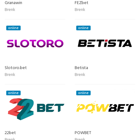
Granawin
FEZbet
Brenk
Brenk
online
online
Slotoro.bet
Betista
Brenk
Brenk
online
online
22bet
POWBET
Brenk
Brenk