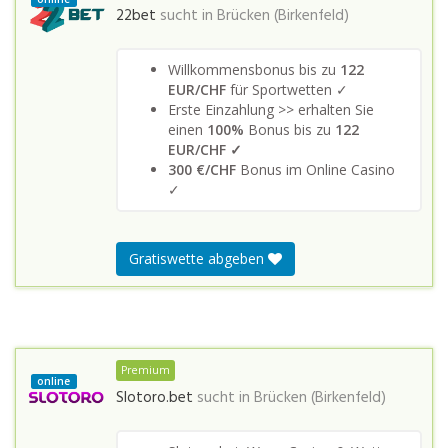
22bet
sucht in
Brücken (Birkenfeld)
Willkommensbonus bis zu
122
EUR/CHF
für Sportwetten ✓
Erste Einzahlung >> erhalten Sie
einen
100%
Bonus bis zu
122
EUR/CHF ✓
300 €/CHF
Bonus im Online Casino
✓
Gratiswette abgeben
Premium
online
Slotoro.bet
sucht in
Brücken (Birkenfeld)