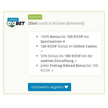
Premium
online
20bet
sucht in
Brücken (Birkenfeld)
100%
Bonus
bis
100 €/CHF
bei
Sportwetten
♥
120 €/CHF
Bonus im
Online Casino
✓
50% Bonus bis
100 €/CHF
bei der
zweiten Einzahlung
✓
Jeden
Freitag Reload Bonus
bis 100
€/CHF ✓
Gratiswette abgeben