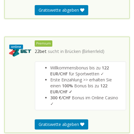
Gratiswette abgeben
Premium
online
22bet
sucht in
Brücken (Birkenfeld)
Willkommensbonus bis zu
122
EUR/CHF
für Sportwetten ✓
Erste Einzahlung >> erhalten Sie
einen
100%
Bonus bis zu
122
EUR/CHF ✓
300 €/CHF
Bonus im Online Casino
✓
Gratiswette abgeben