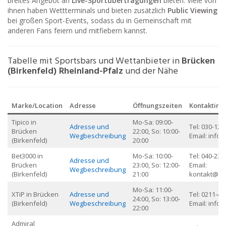
breites Angebot an
Live-Sportübertragungen
bieten. Viele von
ihnen haben Wettterminals und bieten zusätzlich
Public Viewing
bei großen Sport-Events, sodass du in Gemeinschaft mit
anderen Fans feiern und mitfiebern kannst.
Tabelle mit Sportsbars und Wettanbieter in
Brücken
(Birkenfeld)
Rheinland-Pfalz
und der Nähe
Marke/Location
Adresse
Öffnungszeiten
Kontaktinf
Tipico in
Mo-Sa: 09:00-
Adresse und
Tel: 030-123
Brücken
22:00, So: 10:00-
Wegbeschreibung
Email:
info@
(Birkenfeld)
20:00
Bet3000 in
Mo-Sa: 10:00-
Tel: 040-234
Adresse und
Brücken
23:00, So: 12:00-
Email:
Wegbeschreibung
(Birkenfeld)
21:00
kontakt@be
Mo-Sa: 11:00-
XTiP in Brücken
Adresse und
Tel: 0211-45
24:00, So: 13:00-
(Birkenfeld)
Wegbeschreibung
Email:
info@
22:00
Admiral