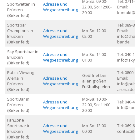
Mo-Sa: 09:00-
Tel: 0711-56
Sportwetten in
Adresse und
22:00, So: 12:00-
Email:
Brücken
Wegbeschreibung
20:00
kontakt@ad
(Birkenfeld)
Sportsbar
Tel: 089-876
Champions in
Adresse und
Mo-So: 12:00-
Email:
Brücken
Wegbeschreibung
02:00
info@champ
(Birkenfeld)
bar.de
Sky Sportsbar in
Adresse und
Mo-So: 14:00-
Tel: 040-123
Brücken
Wegbeschreibung
01:00
info@skysp
(Birkenfeld)
Public Viewing
Tel: 0800-65
Geöffnet bei
Arena in
Adresse und
Email:
allen großen
Brücken
Wegbeschreibung
info@public
Fußballspielen
(Birkenfeld)
arena.de
Sport Bar in
Mo-Sa: 10:00-
Adresse und
Tel: 040-456
Brücken
22:00, So: 11:00-
Wegbeschreibung
info@sport
(Birkenfeld)
20:00
FanZone
Sportsbar in
Adresse und
Mo-So: 13:00-
Tel: 069-654
Brücken
Wegbeschreibung
00:00
contact@fa
(Birkenfeld)