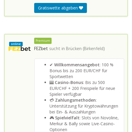
Gratiswette abgeben
Premium
online
FEZbet
sucht in
Brücken (Birkenfeld)
✔
Willkommensangebot
: 100 %
Bonus bis zu 200 EUR/CHF für
Sportwetten
🎰
Casino-Bonus
: Bis zu 500
EUR/CHF + 200 Freispiele für neue
Spieler verfügbar
💳
Zahlungsmethoden
:
Unterstützung für Kryptowährungen
bei Ein- & Auszahlungen
🎮
Spielvielfalt
: Slots von Novoline,
Merkur & Bally sowie Live-Casino-
Optionen