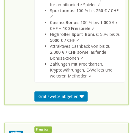
für ambitionierte Spieler ✓
Sportbonus
: 100 % bis
250 € / CHF
✓
Casino-Bonus
: 100 % bis
1.000 € /
CHF + 100 Freispiele
✓
Highroller Sport-Bonus:
50% bis zu
5000 € / CHF
✓
Attraktives Cashback von bis zu
2.000 € / CHF
sowie laufende
Bonusaktionen ✓
Zahlungen mit Kreditkarten,
Kryptowährungen, E-Wallets und
weiteren Methoden ✓
Gratiswette abgeben
Premium
online