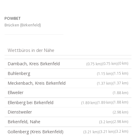
POWBET
Brücken (Birkenfeld)
Wettbüros in der Nähe
Dambach, Kreis Birkenfeld
(0 km)
(0.75 km)
(0.75 km)
Buhlenberg
(1.15 km)
(1.15 km)
Meckenbach, Kreis Birkenfeld
(1.37 km)
(1.37 km)
Ellweiler
(1.88 km)
Ellenberg bei Birkenfeld
(1.88 km)
(1.89 km)
(1.89 km)
Dienstweiler
(2.98 km)
Birkenfeld, Nahe
(2.98 km)
(3.2 km)
Gollenberg (Kreis Birkenfeld)
(3.2 km)
(3.21 km)
(3.21 km)