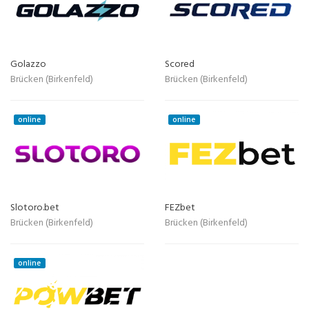
Golazzo
Scored
Brücken (Birkenfeld)
Brücken (Birkenfeld)
online
online
Slotoro.bet
FEZbet
Brücken (Birkenfeld)
Brücken (Birkenfeld)
online