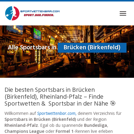
Skip
to
Toggl
main
navig
content
Alle Sportsbars in
Brücken (Birkenfeld)
Die besten Sportsbars in Brücken
(Birkenfeld), Rheinland-Pfalz – Finde
Sportwetten & Sportsbar in der Nähe 🎯
Willkommen auf
Sportwettenbar.com
,
deinem Verzeichnis für
Sportsbars in Brücken (Birkenfeld)
und der Region
Rheinland-Pfalz
. Egal ob du spannende
Bundesliga
,
Champions League
oder
Formel 1
-Rennen live erleben