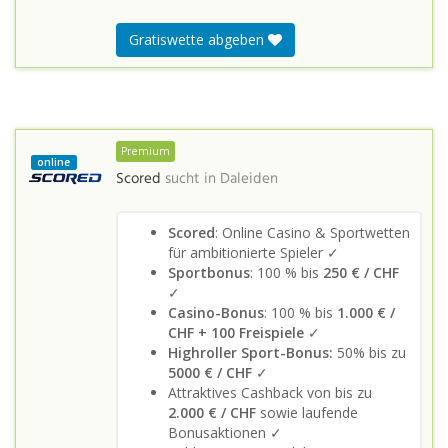
Gratiswette abgeben
Premium
online
Scored
sucht in
Daleiden
Scored
: Online Casino & Sportwetten
für ambitionierte Spieler ✓
Sportbonus
: 100 % bis
250 € / CHF
✓
Casino-Bonus
: 100 % bis
1.000 € /
CHF + 100 Freispiele
✓
Highroller Sport-Bonus:
50% bis zu
5000 € / CHF
✓
Attraktives Cashback von bis zu
2.000 € / CHF
sowie laufende
Bonusaktionen ✓