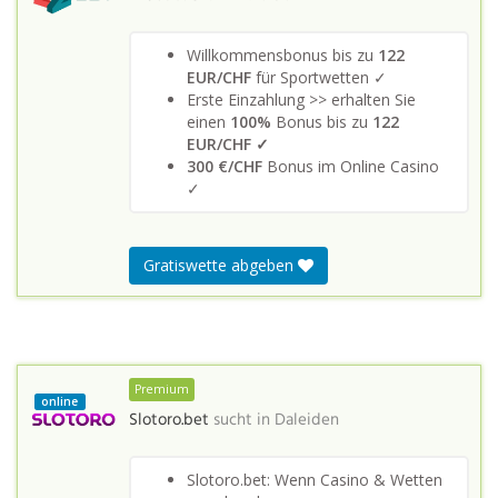
Willkommensbonus bis zu
122
EUR/CHF
für Sportwetten ✓
Erste Einzahlung >> erhalten Sie
einen
100%
Bonus bis zu
122
EUR/CHF ✓
300 €/CHF
Bonus im Online Casino
✓
Gratiswette abgeben
Premium
online
Slotoro.bet
sucht in
Daleiden
Slotoro.bet: Wenn Casino & Wetten