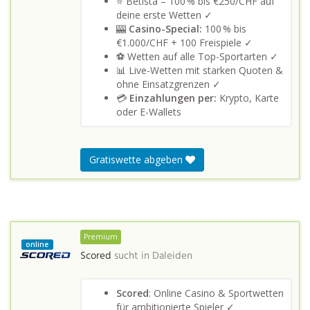
⭐ Betista – 100 % bis €250/CHF auf
deine erste Wetten ✓
🎰
Casino-Special:
100 % bis
€1.000/CHF + 100 Freispiele ✓
⚽ Wetten auf alle Top-Sportarten ✓
📊 Live-Wetten mit starken Quoten &
ohne Einsatzgrenzen ✓
💳
Einzahlungen per:
Krypto, Karte
oder E-Wallets
Gratiswette abgeben
Premium
online
Scored
sucht in
Daleiden
Scored
: Online Casino & Sportwetten
für ambitionierte Spieler ✓