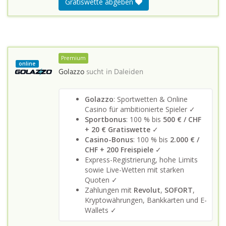
Gratiswette abgeben
Premium
online
Golazzo
sucht in
Daleiden
Golazzo
: Sportwetten & Online
Casino für ambitionierte Spieler ✓
Sportbonus
: 100 % bis
500 € / CHF
+ 20 € Gratiswette
✓
Casino-Bonus
: 100 % bis
2.000 € /
CHF + 200 Freispiele
✓
Express-Registrierung, hohe Limits
sowie Live-Wetten mit starken
Quoten ✓
Zahlungen mit
Revolut
,
SOFORT
,
Kryptowährungen, Bankkarten und E-
Wallets ✓