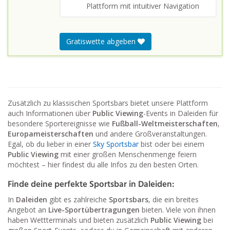
Plattform mit intuitiver Navigation
Gratiswette abgeben
Zusätzlich zu klassischen Sportsbars bietet unsere Plattform
auch Informationen über
Public Viewing
-Events in Daleiden für
besondere Sportereignisse wie
Fußball-Weltmeisterschaften
,
Europameisterschaften
und andere Großveranstaltungen.
Egal, ob du lieber in einer
Sky Sportsbar
bist oder bei einem
Public Viewing
mit einer großen Menschenmenge feiern
möchtest – hier findest du alle Infos zu den besten Orten.
Finde deine perfekte Sportsbar in Daleiden:
In
Daleiden
gibt es zahlreiche
Sportsbars
, die ein breites
Angebot an
Live-Sportübertragungen
bieten. Viele von ihnen
haben Wettterminals und bieten zusätzlich
Public Viewing
bei