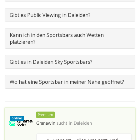
Gibt es Public Viewing in Daleiden?
Kann ich in den Sportsbars auch Wetten
platzieren?
Gibt es in Daleiden Sky Sportsbars?
Wo hat eine Sportsbar in meiner Nähe geöffnet?
Premium
online
Granawin
sucht in
Daleiden