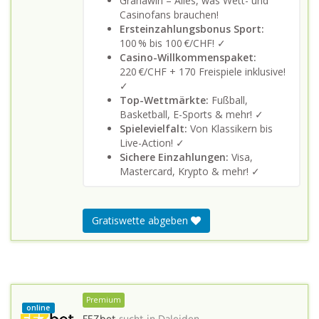
Granawin – Alles, was Wett- und
Casinofans brauchen!
Ersteinzahlungsbonus Sport:
100 % bis 100 €/CHF! ✓
Casino-Willkommenspaket:
220 €/CHF + 170 Freispiele inklusive!
✓
Top-Wettmärkte:
Fußball,
Basketball, E-Sports & mehr! ✓
Spielevielfalt:
Von Klassikern bis
Live-Action! ✓
Sichere Einzahlungen:
Visa,
Mastercard, Krypto & mehr! ✓
Gratiswette abgeben
Premium
online