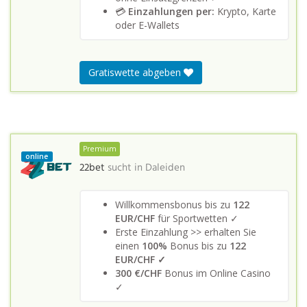
💳
Einzahlungen per:
Krypto, Karte
oder E-Wallets
Gratiswette abgeben
Premium
online
22bet
sucht in
Daleiden
Willkommensbonus bis zu
122
EUR/CHF
für Sportwetten ✓
Erste Einzahlung >> erhalten Sie
einen
100%
Bonus bis zu
122
EUR/CHF ✓
300 €/CHF
Bonus im Online Casino
✓