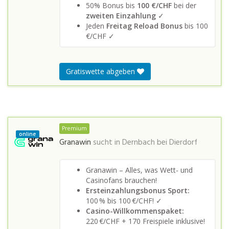
50% Bonus bis
100 €/CHF
bei der
zweiten Einzahlung
✓
Jeden
Freitag Reload Bonus
bis 100
€/CHF ✓
Gratiswette abgeben
Premium
online
Granawin
sucht in
Dernbach bei Dierdorf
Granawin – Alles, was Wett- und
Casinofans brauchen!
Ersteinzahlungsbonus Sport:
100 % bis 100 €/CHF! ✓
Casino-Willkommenspaket:
220 €/CHF + 170 Freispiele inklusive!