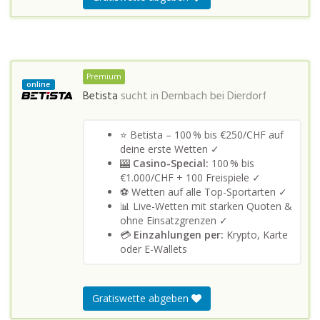
Premium
online
Betista
sucht in
Dernbach bei Dierdorf
⭐ Betista – 100 % bis €250/CHF auf
deine erste Wetten ✓
🎰
Casino-Special:
100 % bis
€1.000/CHF + 100 Freispiele ✓
⚽ Wetten auf alle Top-Sportarten ✓
📊 Live-Wetten mit starken Quoten &
ohne Einsatzgrenzen ✓
💳
Einzahlungen per:
Krypto, Karte
oder E-Wallets
Gratiswette abgeben