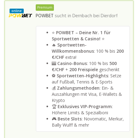
Premium
online
POWBET
sucht in
Dernbach bei Dierdorf
⭐
POWBET – Deine Nr. 1 für
Sportwetten & Casino!
⭐
🔥
Sportwetten-
Willkommensbonus
: 100 % bis
200
€/CHF
extra!
🎰
Casino-Bonus
: 100 % bis
500
€/CHF
+
200 Freispiele
geschenkt
⚽
Sportwetten-Highlights
: Setze
auf Fußball, Tennis & E-Sports
💰
Zahlungsmethoden
: Ein- &
Auszahlungen mit Visa, E-Wallets &
Krypto
🏆
Exklusives VIP-Programm
:
Höhere Limits & Spezialboni
🎮
Beste Slots
: Novomatic, Merkur,
Bally Wulff & mehr