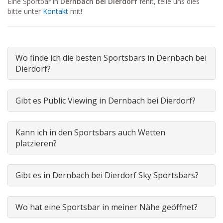
Eine Sportbar in
Dernbach bei Dierdorf
fehlt, teile uns dies
bitte unter
Kontakt
mit!
Wo finde ich die besten Sportsbars in Dernbach bei
Dierdorf?
Gibt es Public Viewing in Dernbach bei Dierdorf?
Kann ich in den Sportsbars auch Wetten
platzieren?
Gibt es in Dernbach bei Dierdorf Sky Sportsbars?
Wo hat eine Sportsbar in meiner Nähe geöffnet?