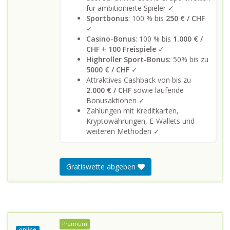
für ambitionierte Spieler ✓
Sportbonus
: 100 % bis
250 € / CHF
✓
Casino-Bonus
: 100 % bis
1.000 € /
CHF + 100 Freispiele
✓
Highroller Sport-Bonus:
50% bis zu
5000 € / CHF
✓
Attraktives Cashback von bis zu
2.000 € / CHF
sowie laufende
Bonusaktionen ✓
Zahlungen mit Kreditkarten,
Kryptowährungen, E-Wallets und
weiteren Methoden ✓
Gratiswette abgeben
Premium
online