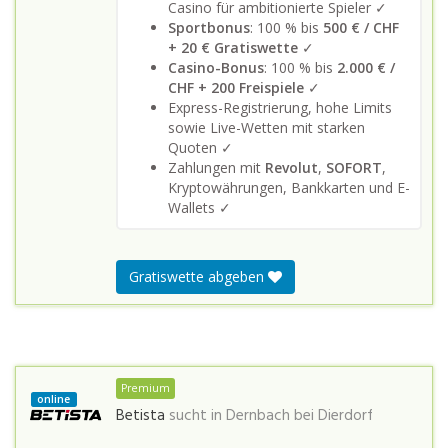
Casino für ambitionierte Spieler ✓
Sportbonus
: 100 % bis
500 € / CHF
+ 20 € Gratiswette
✓
Casino-Bonus
: 100 % bis
2.000 € /
CHF + 200 Freispiele
✓
Express-Registrierung, hohe Limits
sowie Live-Wetten mit starken
Quoten ✓
Zahlungen mit
Revolut
,
SOFORT
,
Kryptowährungen, Bankkarten und E-
Wallets ✓
Gratiswette abgeben
Premium
online
Betista
sucht in
Dernbach bei Dierdorf