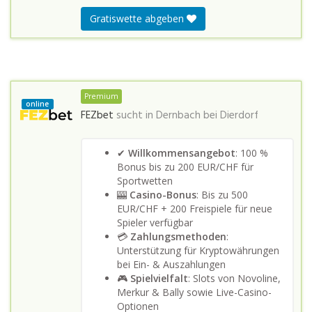
Gratiswette abgeben
Premium
online
FEZbet
sucht in
Dernbach bei Dierdorf
✔
Willkommensangebot
: 100 %
Bonus bis zu 200 EUR/CHF für
Sportwetten
🎰
Casino-Bonus
: Bis zu 500
EUR/CHF + 200 Freispiele für neue
Spieler verfügbar
💳
Zahlungsmethoden
:
Unterstützung für Kryptowährungen
bei Ein- & Auszahlungen
🎮
Spielvielfalt
: Slots von Novoline,
Merkur & Bally sowie Live-Casino-
Optionen