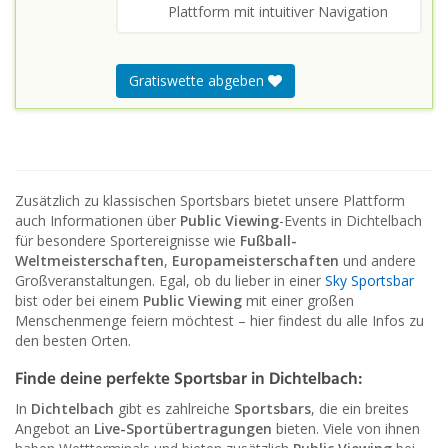
Plattform mit intuitiver Navigation
Gratiswette abgeben
Zusätzlich zu klassischen Sportsbars bietet unsere Plattform
auch Informationen über
Public Viewing
-Events in Dichtelbach
für besondere Sportereignisse wie
Fußball-
Weltmeisterschaften
,
Europameisterschaften
und andere
Großveranstaltungen. Egal, ob du lieber in einer
Sky Sportsbar
bist oder bei einem
Public Viewing
mit einer großen
Menschenmenge feiern möchtest – hier findest du alle Infos zu
den besten Orten.
Finde deine perfekte Sportsbar in Dichtelbach:
In
Dichtelbach
gibt es zahlreiche
Sportsbars
, die ein breites
Angebot an
Live-Sportübertragungen
bieten. Viele von ihnen