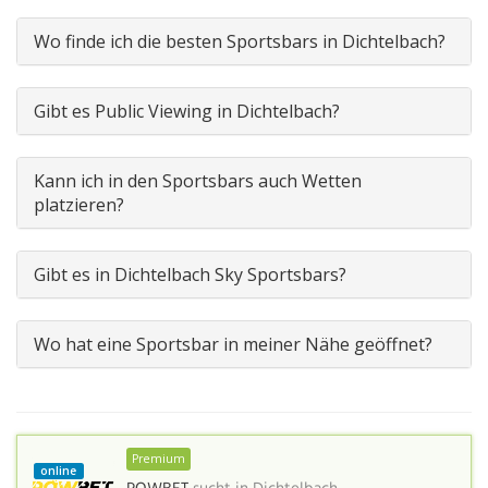
Wo finde ich die besten Sportsbars in Dichtelbach?
Gibt es Public Viewing in Dichtelbach?
Kann ich in den Sportsbars auch Wetten
platzieren?
Gibt es in Dichtelbach Sky Sportsbars?
Wo hat eine Sportsbar in meiner Nähe geöffnet?
Premium
online