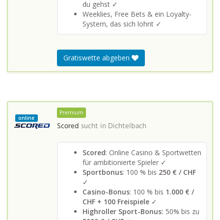
du gehst ✓
Weeklies, Free Bets & ein Loyalty-
System, das sich lohnt ✓
Gratiswette abgeben
Premium
online
Scored
sucht in
Dichtelbach
Scored
: Online Casino & Sportwetten
für ambitionierte Spieler ✓
Sportbonus
: 100 % bis
250 € / CHF
✓
Casino-Bonus
: 100 % bis
1.000 € /
CHF + 100 Freispiele
✓
Highroller Sport-Bonus:
50% bis zu