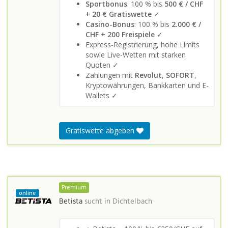
Sportbonus
: 100 % bis
500 € / CHF
+ 20 € Gratiswette
✓
Casino-Bonus
: 100 % bis
2.000 € /
CHF + 200 Freispiele
✓
Express-Registrierung, hohe Limits
sowie Live-Wetten mit starken
Quoten ✓
Zahlungen mit
Revolut
,
SOFORT
,
Kryptowährungen, Bankkarten und E-
Wallets ✓
Gratiswette abgeben
Premium
online
Betista
sucht in
Dichtelbach