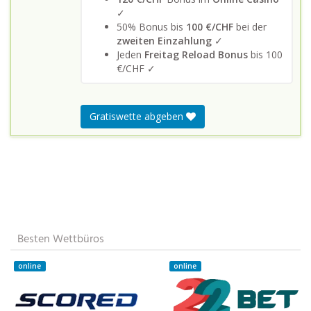
✓
50% Bonus bis
100 €/CHF
bei der
zweiten Einzahlung
✓
Jeden
Freitag Reload Bonus
bis 100
€/CHF ✓
Gratiswette abgeben
Besten Wettbüros
online
online