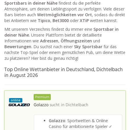
Sportsbars in deiner Nähe
findest du die perfekte
Atmosphäre, um deinen Lieblingssport zu verfolgen. Viele dieser
Bars bieten auch
Wettmöglichkeiten vor Ort
, sodass du direkt
bei Anbietern wie
Tipico
,
Bet3000
oder
XTiP
wetten kannst.
Mit unserem Verzeichnis findest du immer eine
Sportsbar in
deiner Nähe
. Unsere Plattform bietet dir detaillierte
Informationen wie
Adressen
,
Öffnungszeiten
und
Bewertungen
. Du suchst nach einer
Sky Sportsbar
für das
nächste Top-Spiel oder einem gemütlichen Pub, um deine Wette
zu platzieren? Hier bist du genau richtig!
Top Online Wettanbieter in Deutschland, Dichtelbach
in August 2026
Premium
online
Golazzo
sucht in
Dichtelbach
Golazzo
: Sportwetten & Online
Casino für ambitionierte Spieler ✓