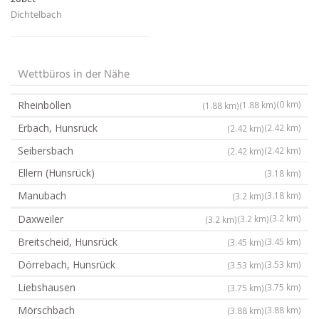
Dichtelbach
Wettbüros in der Nähe
Rheinböllen
(0 km)
(1.88 km)
(1.88 km)
Erbach, Hunsrück
(2.42 km)
(2.42 km)
Seibersbach
(2.42 km)
(2.42 km)
Ellern (Hunsrück)
(3.18 km)
Manubach
(3.18 km)
(3.2 km)
Daxweiler
(3.2 km)
(3.2 km)
(3.2 km)
Breitscheid, Hunsrück
(3.45 km)
(3.45 km)
Dörrebach, Hunsrück
(3.53 km)
(3.53 km)
Liebshausen
(3.75 km)
(3.75 km)
Mörschbach
(3.88 km)
(3.88 km)