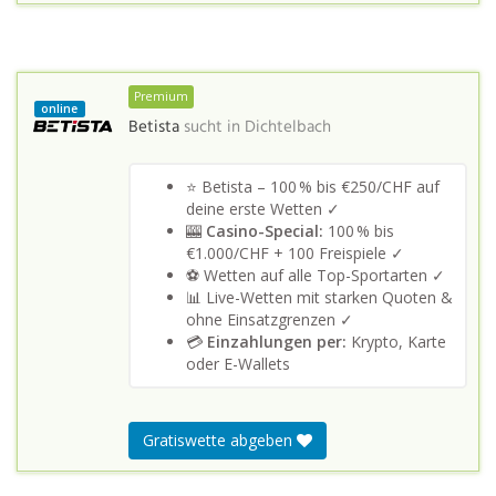
Premium
online
Betista
sucht in
Dichtelbach
⭐ Betista – 100 % bis €250/CHF auf
deine erste Wetten ✓
🎰
Casino-Special:
100 % bis
€1.000/CHF + 100 Freispiele ✓
⚽ Wetten auf alle Top-Sportarten ✓
📊 Live-Wetten mit starken Quoten &
ohne Einsatzgrenzen ✓
💳
Einzahlungen per:
Krypto, Karte
oder E-Wallets
Gratiswette abgeben