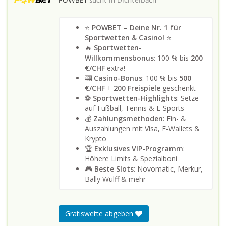
POWBET
sucht in
Dichtelbach
⭐
POWBET – Deine Nr. 1 für
Sportwetten & Casino!
⭐
🔥
Sportwetten-
Willkommensbonus
: 100 % bis
200
€/CHF
extra!
🎰
Casino-Bonus
: 100 % bis
500
€/CHF
+
200 Freispiele
geschenkt
⚽
Sportwetten-Highlights
: Setze
auf Fußball, Tennis & E-Sports
💰
Zahlungsmethoden
: Ein- &
Auszahlungen mit Visa, E-Wallets &
Krypto
🏆
Exklusives VIP-Programm
:
Höhere Limits & Spezialboni
🎮
Beste Slots
: Novomatic, Merkur,
Bally Wulff & mehr
Gratiswette abgeben