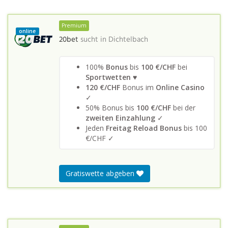
Premium
online
20bet
sucht in
Dichtelbach
100%
Bonus
bis
100 €/CHF
bei
Sportwetten
♥
120 €/CHF
Bonus im
Online Casino
✓
50% Bonus bis
100 €/CHF
bei der
zweiten Einzahlung
✓
Jeden
Freitag Reload Bonus
bis 100
€/CHF ✓
Gratiswette abgeben