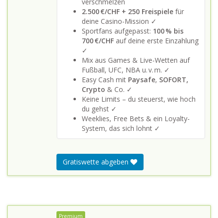
verschmelzen
2.500 €/CHF + 250 Freispiele
für
deine Casino-Mission ✓
Sportfans aufgepasst:
100 % bis
700 €/CHF
auf deine erste Einzahlung
✓
Mix aus Games & Live-Wetten auf
Fußball, UFC, NBA u. v. m. ✓
Easy Cash mit
Paysafe
,
SOFORT,
Crypto
& Co. ✓
Keine Limits – du steuerst, wie hoch
du gehst ✓
Weeklies, Free Bets & ein Loyalty-
System, das sich lohnt ✓
Gratiswette abgeben
Premium