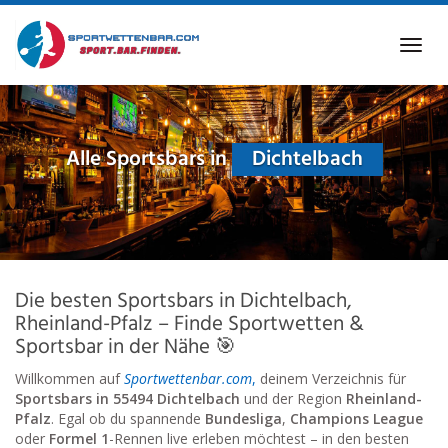
Skip
to
Toggl
main
navig
content
Alle Sportsbars in
Dichtelbach
Die besten Sportsbars in Dichtelbach,
Rheinland-Pfalz – Finde Sportwetten &
Sportsbar in der Nähe 🎯
Willkommen auf
Sportwettenbar.com
,
deinem Verzeichnis für
Sportsbars in 55494 Dichtelbach
und der Region
Rheinland-
Pfalz
. Egal ob du spannende
Bundesliga
,
Champions League
oder
Formel 1
-Rennen live erleben möchtest – in den besten