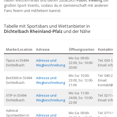
haben Wettterminals und bieten zusätzlich
Public Viewing
bei
großen Sport-Events, sodass du in Gemeinschaft mit anderen
Fans feiern und mitfiebern kannst.
Tabelle mit Sportsbars und Wettanbieter in
Dichtelbach
Rheinland-Pfalz
und der Nähe
Marke/Location
Adresse
Öffnungszeiten
Kontaktinf
Mo-Sa: 09:00-
Tipico in 55494
Adresse und
Tel: 030-123
22:00, So: 10:00-
Dichtelbach
Wegbeschreibung
Email:
info@
20:00
Mo-Sa: 10:00-
Tel: 040-234
Bet3000 in 55494
Adresse und
23:00, So: 12:00-
Email:
Dichtelbach
Wegbeschreibung
21:00
kontakt@be
Mo-Sa: 11:00-
XTiP in 55494
Adresse und
Tel: 0211-45
24:00, So: 13:00-
Dichtelbach
Wegbeschreibung
Email:
info@
22:00
Admiral
Mo-Sa: 09:00-
Tel: 0711-56
Sportwetten in
Adresse und