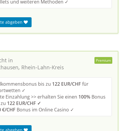
llets und weiteren Methoden ✓
tte abgeben
cht in
Premium
hausen, Rhein-Lahn-Kreis
llkommensbonus bis zu
122 EUR/CHF
für
ortwetten ✓
te Einzahlung >> erhalten Sie einen
100%
Bonus
 zu
122 EUR/CHF ✓
0 €/CHF
Bonus im Online Casino ✓
tte abgeben