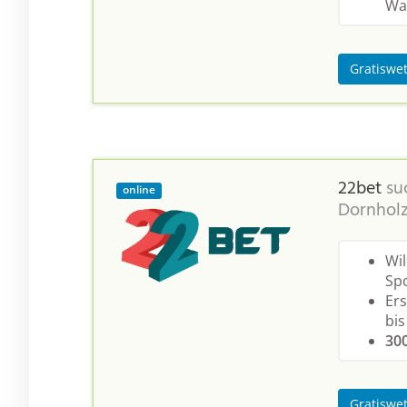
Wa
Gratiswe
22bet
su
online
Dornholz
Wi
Sp
Ers
bis
30
Gratiswe