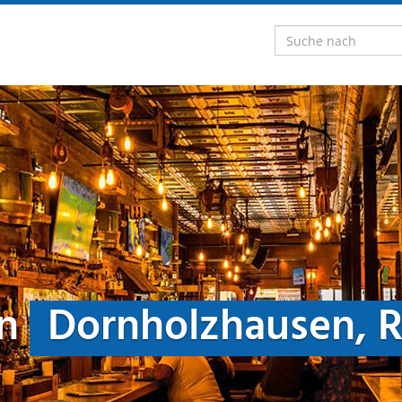
in
Dornholzhausen, R