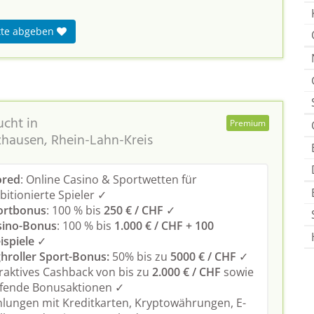
tte abgeben
ucht in
Premium
hausen, Rhein-Lahn-Kreis
ored
: Online Casino & Sportwetten für
itionierte Spieler ✓
ortbonus
: 100 % bis
250 € / CHF
✓
sino-Bonus
: 100 % bis
1.000 € / CHF + 100
ispiele
✓
hroller Sport-Bonus:
50% bis zu
5000 € / CHF
✓
raktives Cashback von bis zu
2.000 € / CHF
sowie
ufende Bonusaktionen ✓
lungen mit Kreditkarten, Kryptowährungen, E-