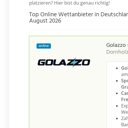
platzieren? Hier bist du genau richtig!
Top Online Wettanbieter in Deutschlan
August 2026
Golazzo
online
Dornholz
Go
amb
Sp
Gr
Ca
Fre
Exp
We
Za
Ba