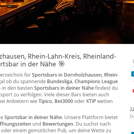
zhausen, Rhein-Lahn-Kreis, Rheinland-
rtsbar in der Nähe 🎯
rzeichnis für
Sportsbars in Dornholzhausen, Rhein-
Egal ob du spannende
Bundesliga
,
Champions League
– in den besten
Sportsbars in deiner Nähe
findest du
port zu verfolgen. Viele dieser Bars bieten auch
 bei Anbietern wie
Tipico
,
Bet3000
oder
XTiP
wetten
2
D
ne
Sportsbar in deiner Nähe
. Unsere Plattform bietet
ffnungszeiten
und
Bewertungen
. Du suchst nach
l oder einem gemütlichen Pub, um deine Wette zu