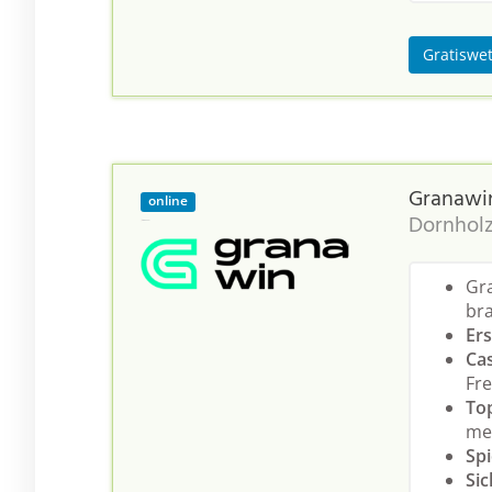
Gratiswe
Granawi
online
Dornholz
Gra
br
Er
Ca
Fre
To
me
Spi
Sic