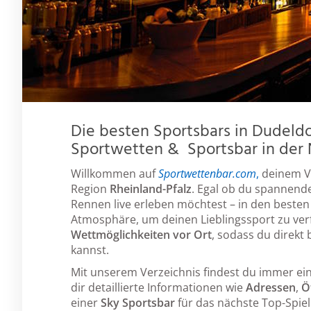
Die besten Sportsbars in Dudeldo
Sportwetten & Sportsbar in der
Willkommen auf
Sportwettenbar.com
,
deinem Ve
Region
Rheinland-Pfalz
. Egal ob du spannend
Rennen live erleben möchtest – in den beste
Atmosphäre, um deinen Lieblingssport zu verf
Wettmöglichkeiten vor Ort
, sodass du direkt
kannst.
Mit unserem Verzeichnis findest du immer ei
dir detaillierte Informationen wie
Adressen
,
Ö
einer
Sky Sportsbar
für das nächste Top-Spie