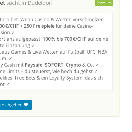
bet
sucht in
Dudeldorf
Premium
otoro.bet: Wenn Casino & Wetten verschmelzen
00 €/CHF + 250 Freispiele
für deine Casino-
ssion ✓
ortfans aufgepasst:
100 % bis 700 €/CHF
auf deine
te Einzahlung ✓
 aus Games & Live-Wetten auf Fußball, UFC, NBA
v. m. ✓
sy Cash mit
Paysafe
,
SOFORT, Crypto
& Co. ✓
ne Limits – du steuerst, wie hoch du gehst ✓
klies, Free Bets & ein Loyalty-System, das sich
hnt ✓
tte abgeben