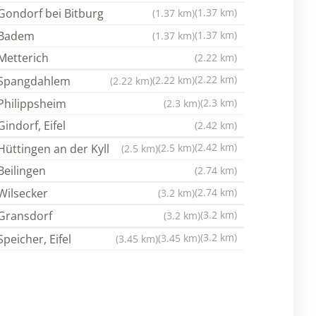
Gondorf bei Bitburg
(1.37 km)
(1.37 km)
Badem
(1.37 km)
(1.37 km)
Metterich
(2.22 km)
(2.22 km)
Spangdahlem
(2.22 km)
(2.22 km)
Philippsheim
(2.3 km)
(2.3 km)
Gindorf, Eifel
(2.42 km)
(2.42 km)
Hüttingen an der Kyll
(2.5 km)
(2.5 km)
Beilingen
(2.74 km)
Wilsecker
(2.74 km)
(3.2 km)
Gransdorf
(3.2 km)
(3.2 km)
(3.2 km)
Speicher, Eifel
(3.45 km)
(3.45 km)