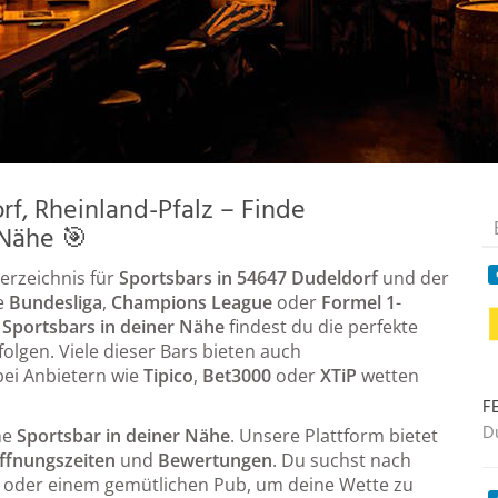
rf, Rheinland-Pfalz – Finde
 Nähe 🎯
rzeichnis für
Sportsbars in 54647 Dudeldorf
und der
e
Bundesliga
,
Champions League
oder
Formel 1
-
n
Sportsbars in deiner Nähe
findest du die perfekte
olgen. Viele dieser Bars bieten auch
 bei Anbietern wie
Tipico
,
Bet3000
oder
XTiP
wetten
F
D
ne
Sportsbar in deiner Nähe
. Unsere Plattform bietet
ffnungszeiten
und
Bewertungen
. Du suchst nach
l oder einem gemütlichen Pub, um deine Wette zu