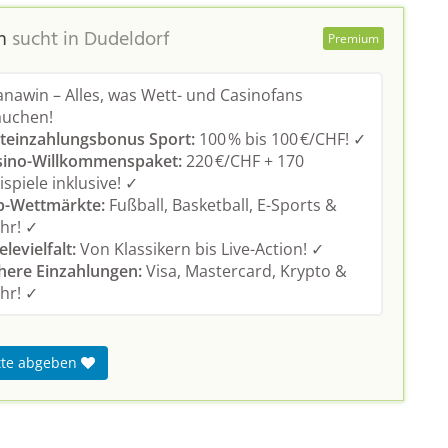
n
sucht in
Dudeldorf
Premium
nawin – Alles, was Wett- und Casinofans
auchen!
steinzahlungsbonus Sport:
100 % bis 100 €/CHF! ✓
sino-Willkommenspaket:
220 €/CHF + 170
ispiele inklusive! ✓
p-Wettmärkte:
Fußball, Basketball, E-Sports &
hr! ✓
elevielfalt:
Von Klassikern bis Live-Action! ✓
here Einzahlungen:
Visa, Mastercard, Krypto &
hr! ✓
tte abgeben