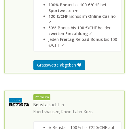
100%
Bonus
bis
100 €/CHF
bei
Sportwetten
♥
120 €/CHF
Bonus im
Online Casino
✓
50% Bonus bis
100 €/CHF
bei der
zweiten Einzahlung
✓
Jeden
Freitag Reload Bonus
bis 100
€/CHF ✓
Gratiswette abgeben
Premium
online
Betista
sucht in
Ebertshausen, Rhein-Lahn-Kreis
⭐ Betista – 100 % bis €250/CHF auf