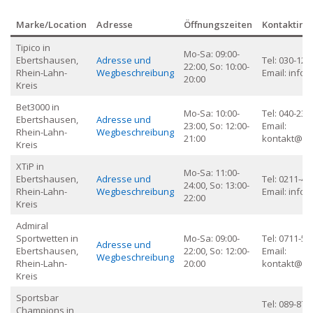
Marke/Location
Adresse
Öffnungszeiten
Kontaktinf
Tipico in
Mo-Sa: 09:00-
Ebertshausen,
Adresse und
Tel: 030-123
22:00, So: 10:00-
Rhein-Lahn-
Wegbeschreibung
Email:
info@
20:00
Kreis
Bet3000 in
Mo-Sa: 10:00-
Tel: 040-234
Ebertshausen,
Adresse und
23:00, So: 12:00-
Email:
Rhein-Lahn-
Wegbeschreibung
21:00
kontakt@be
Kreis
XTiP in
Mo-Sa: 11:00-
Ebertshausen,
Adresse und
Tel: 0211-45
24:00, So: 13:00-
Rhein-Lahn-
Wegbeschreibung
Email:
info@
22:00
Kreis
Admiral
Sportwetten in
Mo-Sa: 09:00-
Tel: 0711-56
Adresse und
Ebertshausen,
22:00, So: 12:00-
Email:
Wegbeschreibung
Rhein-Lahn-
20:00
kontakt@ad
Kreis
Sportsbar
Tel: 089-876
Champions in