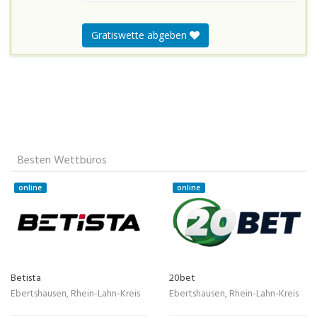
Gratiswette abgeben
Besten Wettbüros
online
online
Betista
20bet
Ebertshausen, Rhein-Lahn-Kreis
Ebertshausen, Rhein-Lahn-Kreis