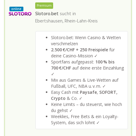
Premium
online
Slotoro.bet
sucht in
Ebertshausen, Rhein-Lahn-Kreis
Slotoro.bet: Wenn Casino & Wetten
verschmelzen
2.500 €/CHF + 250 Freispiele
für
deine Casino-Mission ✓
Sportfans aufgepasst:
100 % bis
700 €/CHF
auf deine erste Einzahlung
✓
Mix aus Games & Live-Wetten auf
Fußball, UFC, NBA u. v. m. ✓
Easy Cash mit
Paysafe
,
SOFORT,
Crypto
& Co. ✓
Keine Limits – du steuerst, wie hoch
du gehst ✓
Weeklies, Free Bets & ein Loyalty-
System, das sich lohnt ✓