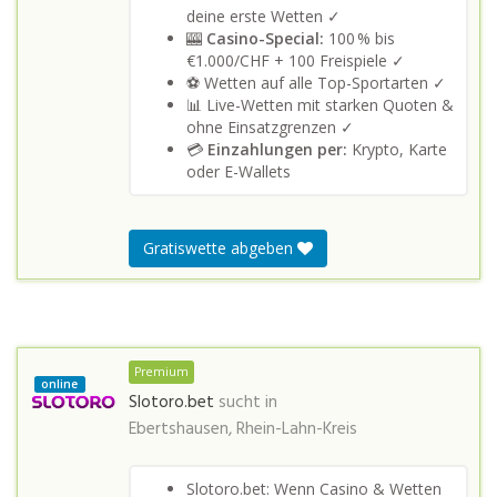
deine erste Wetten ✓
🎰
Casino-Special:
100 % bis
€1.000/CHF + 100 Freispiele ✓
⚽ Wetten auf alle Top-Sportarten ✓
📊 Live-Wetten mit starken Quoten &
ohne Einsatzgrenzen ✓
💳
Einzahlungen per:
Krypto, Karte
oder E-Wallets
Gratiswette abgeben
Premium
online
Slotoro.bet
sucht in
Ebertshausen, Rhein-Lahn-Kreis
Slotoro.bet: Wenn Casino & Wetten