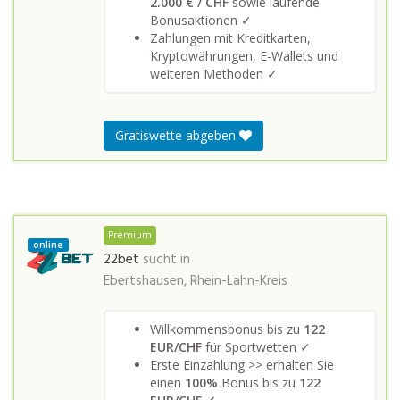
2.000 € / CHF
sowie laufende
Bonusaktionen ✓
Zahlungen mit Kreditkarten,
Kryptowährungen, E-Wallets und
weiteren Methoden ✓
Gratiswette abgeben
Premium
online
22bet
sucht in
Ebertshausen, Rhein-Lahn-Kreis
Willkommensbonus bis zu
122
EUR/CHF
für Sportwetten ✓
Erste Einzahlung >> erhalten Sie
einen
100%
Bonus bis zu
122