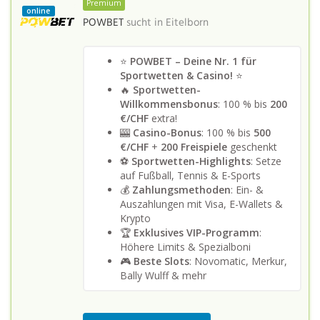
Premium
online
POWBET
sucht in
Eitelborn
⭐
POWBET – Deine Nr. 1 für
Sportwetten & Casino!
⭐
🔥
Sportwetten-
Willkommensbonus
: 100 % bis
200
€/CHF
extra!
🎰
Casino-Bonus
: 100 % bis
500
€/CHF
+
200 Freispiele
geschenkt
⚽
Sportwetten-Highlights
: Setze
auf Fußball, Tennis & E-Sports
💰
Zahlungsmethoden
: Ein- &
Auszahlungen mit Visa, E-Wallets &
Krypto
🏆
Exklusives VIP-Programm
:
Höhere Limits & Spezialboni
🎮
Beste Slots
: Novomatic, Merkur,
Bally Wulff & mehr