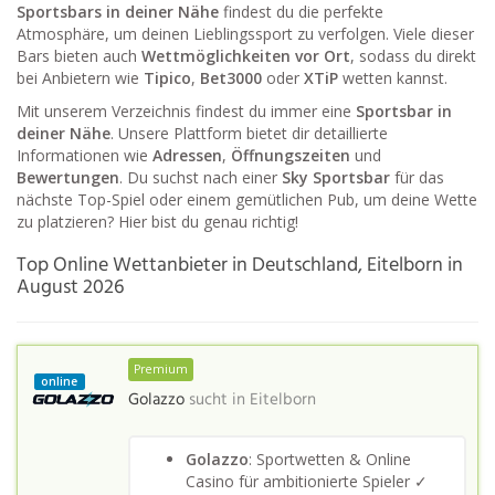
Sportsbars in deiner Nähe
findest du die perfekte
Atmosphäre, um deinen Lieblingssport zu verfolgen. Viele dieser
Bars bieten auch
Wettmöglichkeiten vor Ort
, sodass du direkt
bei Anbietern wie
Tipico
,
Bet3000
oder
XTiP
wetten kannst.
Mit unserem Verzeichnis findest du immer eine
Sportsbar in
deiner Nähe
. Unsere Plattform bietet dir detaillierte
Informationen wie
Adressen
,
Öffnungszeiten
und
Bewertungen
. Du suchst nach einer
Sky Sportsbar
für das
nächste Top-Spiel oder einem gemütlichen Pub, um deine Wette
zu platzieren? Hier bist du genau richtig!
Top Online Wettanbieter in Deutschland, Eitelborn in
August 2026
Premium
online
Golazzo
sucht in
Eitelborn
Golazzo
: Sportwetten & Online
Casino für ambitionierte Spieler ✓