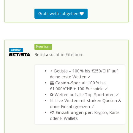
Gratiswette abgeben
Premium
online
Betista
sucht in
Eitelborn
⭐ Betista – 100 % bis €250/CHF auf
deine erste Wetten ✓
🎰
Casino-Special:
100 % bis
€1.000/CHF + 100 Freispiele ✓
⚽ Wetten auf alle Top-Sportarten ✓
📊 Live-Wetten mit starken Quoten &
ohne Einsatzgrenzen ✓
💳
Einzahlungen per:
Krypto, Karte
oder E-Wallets