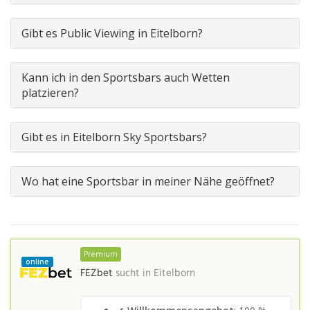
Gibt es Public Viewing in Eitelborn?
Kann ich in den Sportsbars auch Wetten
platzieren?
Gibt es in Eitelborn Sky Sportsbars?
Wo hat eine Sportsbar in meiner Nähe geöffnet?
Premium
online
FEZbet
sucht in
Eitelborn