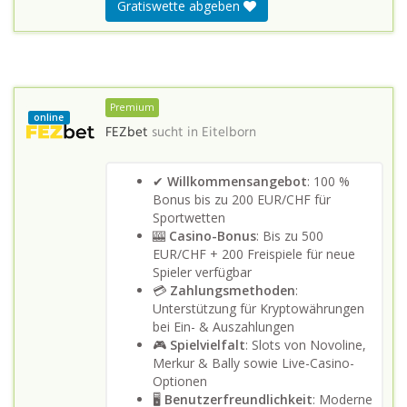
Gratiswette abgeben
Premium
online
FEZbet
sucht in
Eitelborn
✔
Willkommensangebot
: 100 %
Bonus bis zu 200 EUR/CHF für
Sportwetten
🎰
Casino-Bonus
: Bis zu 500
EUR/CHF + 200 Freispiele für neue
Spieler verfügbar
💳
Zahlungsmethoden
:
Unterstützung für Kryptowährungen
bei Ein- & Auszahlungen
🎮
Spielvielfalt
: Slots von Novoline,
Merkur & Bally sowie Live-Casino-
Optionen
🖥️
Benutzerfreundlichkeit
: Moderne