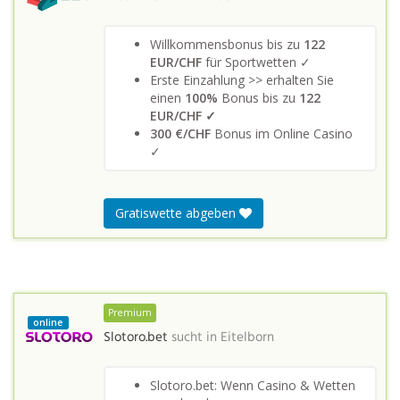
Willkommensbonus bis zu
122
EUR/CHF
für Sportwetten ✓
Erste Einzahlung >> erhalten Sie
einen
100%
Bonus bis zu
122
EUR/CHF ✓
300 €/CHF
Bonus im Online Casino
✓
Gratiswette abgeben
Premium
online
Slotoro.bet
sucht in
Eitelborn
Slotoro.bet: Wenn Casino & Wetten