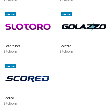
online
online
Slotoro.bet
Golazzo
Eitelborn
Eitelborn
online
Scored
Eitelborn