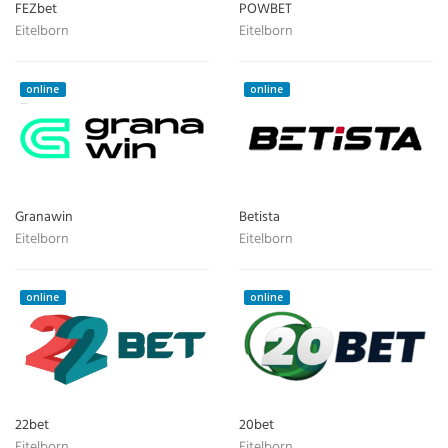
FEZbet
POWBET
Eitelborn
Eitelborn
online
online
Granawin
Betista
Eitelborn
Eitelborn
online
online
22bet
20bet
Eitelborn
Eitelborn