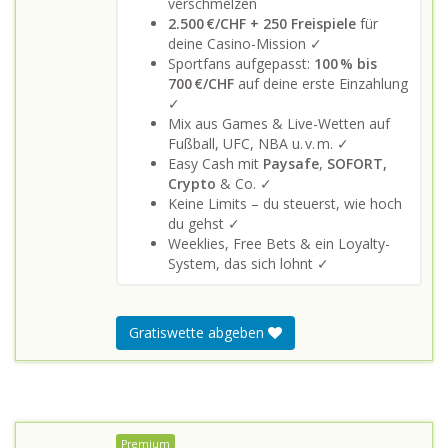
verschmelzen
2.500 €/CHF + 250 Freispiele
für
deine Casino-Mission ✓
Sportfans aufgepasst:
100 % bis
700 €/CHF
auf deine erste Einzahlung
✓
Mix aus Games & Live-Wetten auf
Fußball, UFC, NBA u. v. m. ✓
Easy Cash mit
Paysafe
,
SOFORT,
Crypto
& Co. ✓
Keine Limits – du steuerst, wie hoch
du gehst ✓
Weeklies, Free Bets & ein Loyalty-
System, das sich lohnt ✓
Gratiswette abgeben
Premium