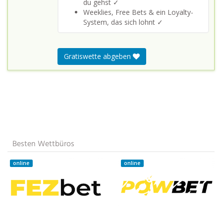
du gehst ✓
Weeklies, Free Bets & ein Loyalty-
System, das sich lohnt ✓
Gratiswette abgeben
Besten Wettbüros
online
online