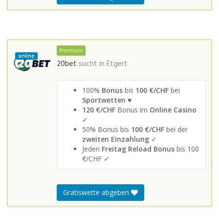
Premium
online
20bet
sucht in
Etgert
100%
Bonus
bis
100 €/CHF
bei
Sportwetten
♥
120 €/CHF
Bonus im
Online Casino
✓
50% Bonus bis
100 €/CHF
bei der
zweiten Einzahlung
✓
Jeden
Freitag Reload Bonus
bis 100
€/CHF ✓
Gratiswette abgeben