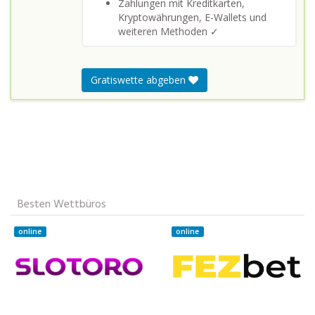
Zahlungen mit Kreditkarten,
Kryptowährungen, E-Wallets und
weiteren Methoden ✓
Gratiswette abgeben
Besten Wettbüros
online
online