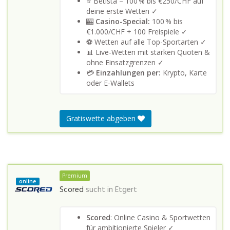
⭐ Betista – 100 % bis €250/CHF auf
deine erste Wetten ✓
🎰
Casino-Special:
100 % bis
€1.000/CHF + 100 Freispiele ✓
⚽ Wetten auf alle Top-Sportarten ✓
📊 Live-Wetten mit starken Quoten &
ohne Einsatzgrenzen ✓
💳
Einzahlungen per:
Krypto, Karte
oder E-Wallets
Gratiswette abgeben
Premium
online
Scored
sucht in
Etgert
Scored
: Online Casino & Sportwetten
für ambitionierte Spieler ✓