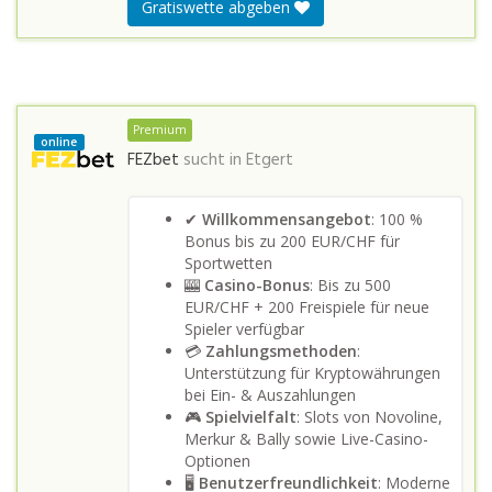
Gratiswette abgeben
Premium
online
FEZbet
sucht in
Etgert
✔
Willkommensangebot
: 100 %
Bonus bis zu 200 EUR/CHF für
Sportwetten
🎰
Casino-Bonus
: Bis zu 500
EUR/CHF + 200 Freispiele für neue
Spieler verfügbar
💳
Zahlungsmethoden
:
Unterstützung für Kryptowährungen
bei Ein- & Auszahlungen
🎮
Spielvielfalt
: Slots von Novoline,
Merkur & Bally sowie Live-Casino-
Optionen
🖥️
Benutzerfreundlichkeit
: Moderne