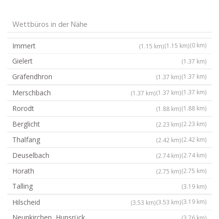
Wettbüros in der Nähe
Immert
(0 km)
(1.15 km)
(1.15 km)
Gielert
(1.37 km)
Gräfendhron
(1.37 km)
(1.37 km)
Merschbach
(1.37 km)
(1.37 km)
(1.37 km)
Rorodt
(1.88 km)
(1.88 km)
Berglicht
(2.23 km)
(2.23 km)
Thalfang
(2.42 km)
(2.42 km)
Deuselbach
(2.74 km)
(2.74 km)
Horath
(2.75 km)
(2.75 km)
Talling
(3.19 km)
Hilscheid
(3.19 km)
(3.53 km)
(3.53 km)
Neunkirchen, Hunsrück
(3.76 km)