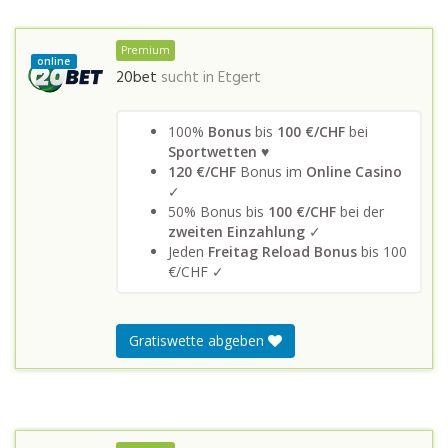
Premium
online
20bet
sucht in
Etgert
100%
Bonus
bis
100 €/CHF
bei
Sportwetten
♥
120 €/CHF
Bonus im
Online Casino
✓
50% Bonus bis
100 €/CHF
bei der
zweiten Einzahlung
✓
Jeden
Freitag Reload Bonus
bis 100
€/CHF ✓
Gratiswette abgeben