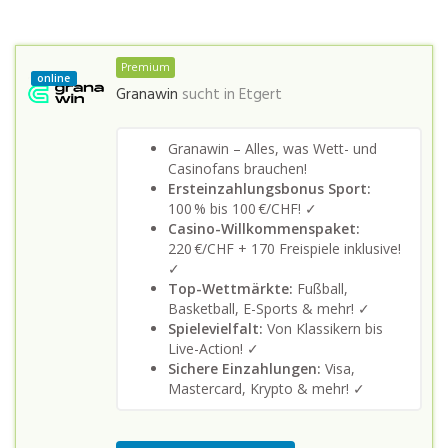
Premium
online
Granawin
sucht in
Etgert
Granawin – Alles, was Wett- und
Casinofans brauchen!
Ersteinzahlungsbonus Sport:
100 % bis 100 €/CHF! ✓
Casino-Willkommenspaket:
220 €/CHF + 170 Freispiele inklusive!
✓
Top-Wettmärkte:
Fußball,
Basketball, E-Sports & mehr! ✓
Spielevielfalt:
Von Klassikern bis
Live-Action! ✓
Sichere Einzahlungen:
Visa,
Mastercard, Krypto & mehr! ✓