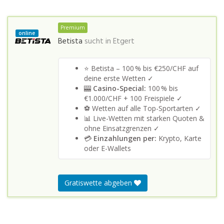
Premium
online
Betista
sucht in
Etgert
⭐ Betista – 100 % bis €250/CHF auf
deine erste Wetten ✓
🎰
Casino-Special:
100 % bis
€1.000/CHF + 100 Freispiele ✓
⚽ Wetten auf alle Top-Sportarten ✓
📊 Live-Wetten mit starken Quoten &
ohne Einsatzgrenzen ✓
💳
Einzahlungen per:
Krypto, Karte
oder E-Wallets
Gratiswette abgeben