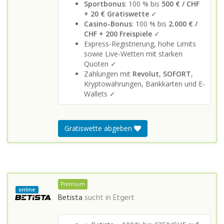
Sportbonus
: 100 % bis
500 € / CHF
+ 20 € Gratiswette
✓
Casino-Bonus
: 100 % bis
2.000 € /
CHF + 200 Freispiele
✓
Express-Registrierung, hohe Limits
sowie Live-Wetten mit starken
Quoten ✓
Zahlungen mit
Revolut
,
SOFORT
,
Kryptowährungen, Bankkarten und E-
Wallets ✓
Gratiswette abgeben
Premium
online
Betista
sucht in
Etgert