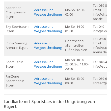
Tel: 089-876
Sportsbar
Adresse und
Mo-So: 12:00-
Email:
Champions in
Wegbeschreibung
02:00
info@champ
Etgert
bar.de
Sky Sportsbar in
Adresse und
Mo-So: 14:00-
Tel: 040-123
Etgert
Wegbeschreibung
01:00
info@skysp
Tel: 0800-65
Geöffnet bei
Public Viewing
Adresse und
Email:
allen großen
Arena in Etgert
Wegbeschreibung
info@public
Fußballspielen
arena.de
Mo-Sa: 10:00-
Sport Bar in
Adresse und
Tel: 040-456
22:00, So: 11:00-
Etgert
Wegbeschreibung
info@sport
20:00
FanZone
Adresse und
Mo-So: 13:00-
Tel: 069-654
Sportsbar in
Wegbeschreibung
00:00
contact@fa
Etgert
Landkarte mit Sportsbars in der Umgebung von
Etgert