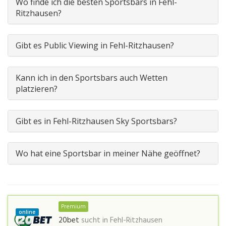
Wo finde ich die besten Sportsbars in Fehl-
Ritzhausen?
Gibt es Public Viewing in Fehl-Ritzhausen?
Kann ich in den Sportsbars auch Wetten
platzieren?
Gibt es in Fehl-Ritzhausen Sky Sportsbars?
Wo hat eine Sportsbar in meiner Nähe geöffnet?
Premium
online
20bet
sucht in
Fehl-Ritzhausen