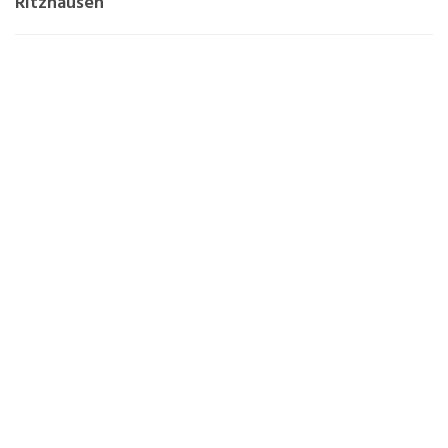
Ritzhausen