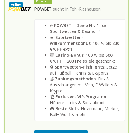
Premium
online
POWBET
sucht in
Fehl-Ritzhausen
⭐
POWBET – Deine Nr. 1 für
Sportwetten & Casino!
⭐
🔥
Sportwetten-
Willkommensbonus
: 100 % bis
200
€/CHF
extra!
🎰
Casino-Bonus
: 100 % bis
500
€/CHF
+
200 Freispiele
geschenkt
⚽
Sportwetten-Highlights
: Setze
auf Fußball, Tennis & E-Sports
💰
Zahlungsmethoden
: Ein- &
Auszahlungen mit Visa, E-Wallets &
Krypto
🏆
Exklusives VIP-Programm
:
Höhere Limits & Spezialboni
🎮
Beste Slots
: Novomatic, Merkur,
Bally Wulff & mehr