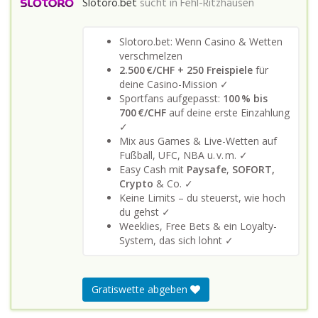
Slotoro.bet
sucht in
Fehl-Ritzhausen
Slotoro.bet: Wenn Casino & Wetten
verschmelzen
2.500 €/CHF + 250 Freispiele
für
deine Casino-Mission ✓
Sportfans aufgepasst:
100 % bis
700 €/CHF
auf deine erste Einzahlung
✓
Mix aus Games & Live-Wetten auf
Fußball, UFC, NBA u. v. m. ✓
Easy Cash mit
Paysafe
,
SOFORT,
Crypto
& Co. ✓
Keine Limits – du steuerst, wie hoch
du gehst ✓
Weeklies, Free Bets & ein Loyalty-
System, das sich lohnt ✓
Gratiswette abgeben