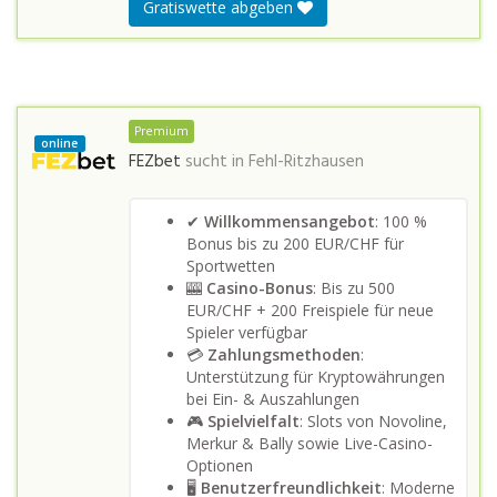
Gratiswette abgeben
Premium
online
FEZbet
sucht in
Fehl-Ritzhausen
✔
Willkommensangebot
: 100 %
Bonus bis zu 200 EUR/CHF für
Sportwetten
🎰
Casino-Bonus
: Bis zu 500
EUR/CHF + 200 Freispiele für neue
Spieler verfügbar
💳
Zahlungsmethoden
:
Unterstützung für Kryptowährungen
bei Ein- & Auszahlungen
🎮
Spielvielfalt
: Slots von Novoline,
Merkur & Bally sowie Live-Casino-
Optionen
🖥️
Benutzerfreundlichkeit
: Moderne