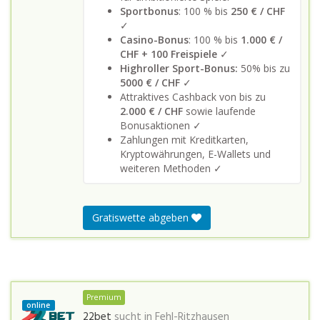
Sportbonus
: 100 % bis
250 € / CHF
✓
Casino-Bonus
: 100 % bis
1.000 € /
CHF + 100 Freispiele
✓
Highroller Sport-Bonus:
50% bis zu
5000 € / CHF
✓
Attraktives Cashback von bis zu
2.000 € / CHF
sowie laufende
Bonusaktionen ✓
Zahlungen mit Kreditkarten,
Kryptowährungen, E-Wallets und
weiteren Methoden ✓
Gratiswette abgeben
Premium
online
22bet
sucht in
Fehl-Ritzhausen