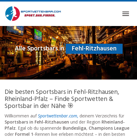
Skip
to
Toggl
main
navig
content
Alle Sportsbars in
Fehl-Ritzhausen
Die besten Sportsbars in Fehl-Ritzhausen,
Rheinland-Pfalz – Finde Sportwetten &
Sportsbar in der Nähe 🎯
Willkommen auf
Sportwettenbar.com
,
deinem Verzeichnis für
Sportsbars in Fehl-Ritzhausen
und der Region
Rheinland-
Pfalz
. Egal ob du spannende
Bundesliga
,
Champions League
oder
Formel 1
-Rennen live erleben möchtest – in den besten