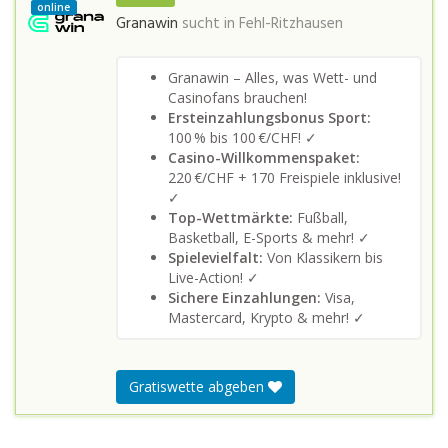
online
Granawin
sucht in
Fehl-Ritzhausen
Granawin – Alles, was Wett- und
Casinofans brauchen!
Ersteinzahlungsbonus Sport:
100 % bis 100 €/CHF! ✓
Casino-Willkommenspaket:
220 €/CHF + 170 Freispiele inklusive!
✓
Top-Wettmärkte:
Fußball,
Basketball, E-Sports & mehr! ✓
Spielevielfalt:
Von Klassikern bis
Live-Action! ✓
Sichere Einzahlungen:
Visa,
Mastercard, Krypto & mehr! ✓
Gratiswette abgeben