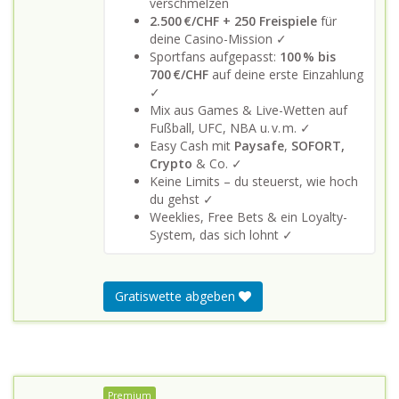
verschmelzen
2.500 €/CHF + 250 Freispiele
für
deine Casino-Mission ✓
Sportfans aufgepasst:
100 % bis
700 €/CHF
auf deine erste Einzahlung
✓
Mix aus Games & Live-Wetten auf
Fußball, UFC, NBA u. v. m. ✓
Easy Cash mit
Paysafe
,
SOFORT,
Crypto
& Co. ✓
Keine Limits – du steuerst, wie hoch
du gehst ✓
Weeklies, Free Bets & ein Loyalty-
System, das sich lohnt ✓
Gratiswette abgeben
Premium