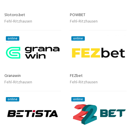
Slotoro.bet
POWBET
Fehl-Ritzhausen
Fehl-Ritzhausen
online
online
Granawin
FEZbet
Fehl-Ritzhausen
Fehl-Ritzhausen
online
online