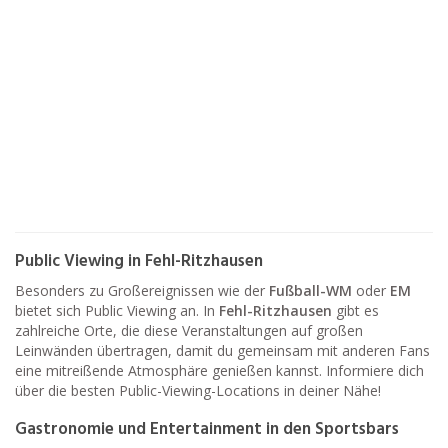
Public Viewing in Fehl-Ritzhausen
Besonders zu Großereignissen wie der
Fußball-WM
oder
EM
bietet sich Public Viewing an. In
Fehl-Ritzhausen
gibt es
zahlreiche Orte, die diese Veranstaltungen auf großen
Leinwänden übertragen, damit du gemeinsam mit anderen Fans
eine mitreißende Atmosphäre genießen kannst. Informiere dich
über die besten Public-Viewing-Locations in deiner Nähe!
Gastronomie und Entertainment in den Sportsbars