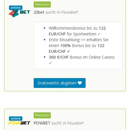
Premium
online
22bet
sucht in
Feusdorf
Willkommensbonus bis zu
122
EUR/CHF
für Sportwetten ✓
Erste Einzahlung >> erhalten Sie
einen
100%
Bonus bis zu
122
EUR/CHF ✓
300 €/CHF
Bonus im Online Casino
✓
Gratiswette abgeben
Premium
online
POWBET
sucht in
Feusdorf