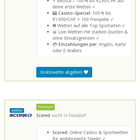
⭐ Betista – 100 % bis €250/CHF auf
deine erste Wetten ✓
🎰
Casino-Special:
100 % bis
€1.000/CHF + 100 Freispiele ✓
⚽ Wetten auf alle Top-Sportarten ✓
📊 Live-Wetten mit starken Quoten &
ohne Einsatzgrenzen ✓
💳
Einzahlungen per:
Krypto, Karte
oder E-Wallets
Gratiswette abgeben
Premium
online
Scored
sucht in
Feusdorf
Scored
: Online Casino & Sportwetten
für ambitionierte Spieler ✓