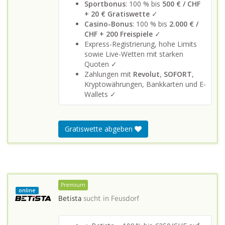
Sportbonus
: 100 % bis
500 € / CHF
+ 20 € Gratiswette
✓
Casino-Bonus
: 100 % bis
2.000 € /
CHF + 200 Freispiele
✓
Express-Registrierung, hohe Limits
sowie Live-Wetten mit starken
Quoten ✓
Zahlungen mit
Revolut
,
SOFORT
,
Kryptowährungen, Bankkarten und E-
Wallets ✓
Gratiswette abgeben
Premium
online
Betista
sucht in
Feusdorf