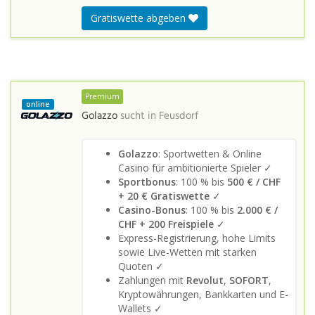
Gratiswette abgeben
Premium
online
Golazzo
sucht in
Feusdorf
Golazzo
: Sportwetten & Online
Casino für ambitionierte Spieler ✓
Sportbonus
: 100 % bis
500 € / CHF
+ 20 € Gratiswette
✓
Casino-Bonus
: 100 % bis
2.000 € /
CHF + 200 Freispiele
✓
Express-Registrierung, hohe Limits
sowie Live-Wetten mit starken
Quoten ✓
Zahlungen mit
Revolut
,
SOFORT
,
Kryptowährungen, Bankkarten und E-
Wallets ✓