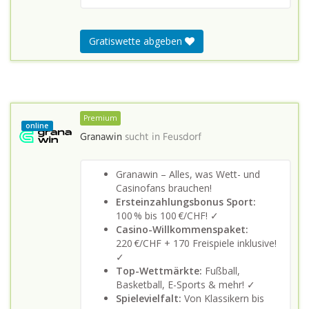
Gratiswette abgeben
Premium
online
Granawin
sucht in
Feusdorf
Granawin – Alles, was Wett- und
Casinofans brauchen!
Ersteinzahlungsbonus Sport:
100 % bis 100 €/CHF! ✓
Casino-Willkommenspaket:
220 €/CHF + 170 Freispiele inklusive!
✓
Top-Wettmärkte:
Fußball,
Basketball, E-Sports & mehr! ✓
Spielevielfalt:
Von Klassikern bis