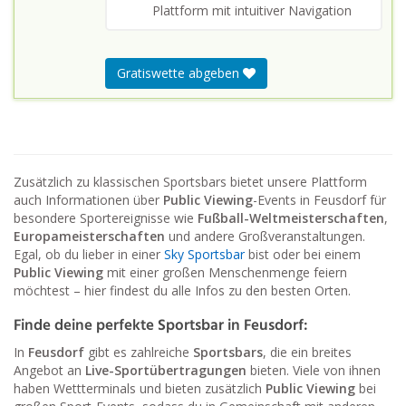
Plattform mit intuitiver Navigation
Gratiswette abgeben
Zusätzlich zu klassischen Sportsbars bietet unsere Plattform
auch Informationen über
Public Viewing
-Events in Feusdorf für
besondere Sportereignisse wie
Fußball-Weltmeisterschaften
,
Europameisterschaften
und andere Großveranstaltungen.
Egal, ob du lieber in einer
Sky Sportsbar
bist oder bei einem
Public Viewing
mit einer großen Menschenmenge feiern
möchtest – hier findest du alle Infos zu den besten Orten.
Finde deine perfekte Sportsbar in Feusdorf:
In
Feusdorf
gibt es zahlreiche
Sportsbars
, die ein breites
Angebot an
Live-Sportübertragungen
bieten. Viele von ihnen
haben Wettterminals und bieten zusätzlich
Public Viewing
bei