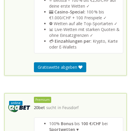
⭐ Betista – 100 % bis €250/CHF auf
deine erste Wetten ✓
🎰
Casino-Special:
100 % bis
€1.000/CHF + 100 Freispiele ✓
⚽ Wetten auf alle Top-Sportarten ✓
📊 Live-Wetten mit starken Quoten &
ohne Einsatzgrenzen ✓
💳
Einzahlungen per:
Krypto, Karte
oder E-Wallets
Gratiswette abgeben
Premium
online
20bet
sucht in
Feusdorf
100%
Bonus
bis
100 €/CHF
bei
Sportwetten
♥