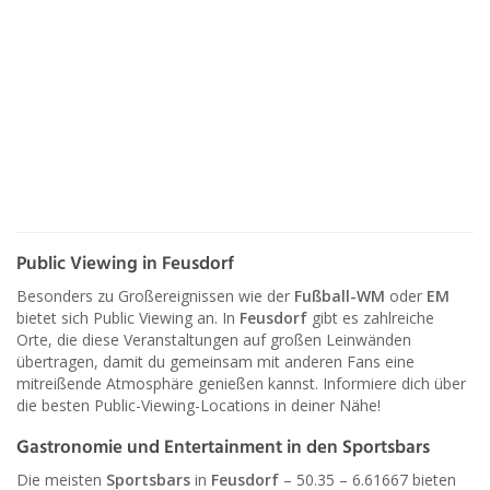
Public Viewing in Feusdorf
Besonders zu Großereignissen wie der
Fußball-WM
oder
EM
bietet sich Public Viewing an. In
Feusdorf
gibt es zahlreiche
Orte, die diese Veranstaltungen auf großen Leinwänden
übertragen, damit du gemeinsam mit anderen Fans eine
mitreißende Atmosphäre genießen kannst. Informiere dich über
die besten Public-Viewing-Locations in deiner Nähe!
Gastronomie und Entertainment in den Sportsbars
Die meisten
Sportsbars
in
Feusdorf
– 50.35 – 6.61667 bieten