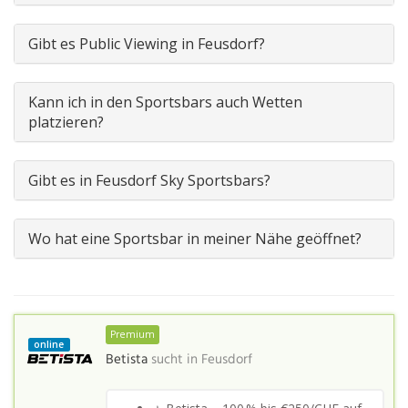
Gibt es Public Viewing in Feusdorf?
Kann ich in den Sportsbars auch Wetten
platzieren?
Gibt es in Feusdorf Sky Sportsbars?
Wo hat eine Sportsbar in meiner Nähe geöffnet?
Premium
online
Betista
sucht in
Feusdorf