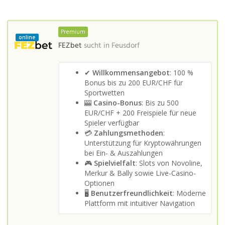
Premium
online
FEZbet
sucht in
Feusdorf
✔
Willkommensangebot
: 100 %
Bonus bis zu 200 EUR/CHF für
Sportwetten
🎰
Casino-Bonus
: Bis zu 500
EUR/CHF + 200 Freispiele für neue
Spieler verfügbar
💳
Zahlungsmethoden
:
Unterstützung für Kryptowährungen
bei Ein- & Auszahlungen
🎮
Spielvielfalt
: Slots von Novoline,
Merkur & Bally sowie Live-Casino-
Optionen
🖥️
Benutzerfreundlichkeit
: Moderne
Plattform mit intuitiver Navigation