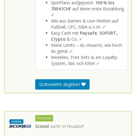
Sportfans aufgepasst:
100 % bis
700 €/CHF
auf deine erste Einzahlung
✓
Mix aus Games & Live-Wetten auf
Fußball, UFC, NBA u. v. m. ✓
Easy Cash mit
Paysafe
,
SOFORT,
Crypto
& Co. ✓
Keine Limits – du steuerst, wie hoch
du gehst ✓
Weeklies, Free Bets & ein Loyalty-
System, das sich lohnt ✓
Gratiswette abgeben
Premium
online
Scored
sucht in
Feusdorf