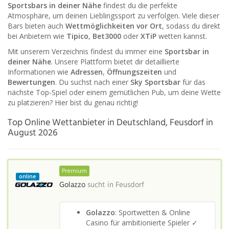
Sportsbars in deiner Nähe
findest du die perfekte
Atmosphäre, um deinen Lieblingssport zu verfolgen. Viele dieser
Bars bieten auch
Wettmöglichkeiten vor Ort
, sodass du direkt
bei Anbietern wie
Tipico
,
Bet3000
oder
XTiP
wetten kannst.
Mit unserem Verzeichnis findest du immer eine
Sportsbar in
deiner Nähe
. Unsere Plattform bietet dir detaillierte
Informationen wie
Adressen
,
Öffnungszeiten
und
Bewertungen
. Du suchst nach einer
Sky Sportsbar
für das
nächste Top-Spiel oder einem gemütlichen Pub, um deine Wette
zu platzieren? Hier bist du genau richtig!
Top Online Wettanbieter in Deutschland, Feusdorf in
August 2026
Premium
online
Golazzo
sucht in
Feusdorf
Golazzo
: Sportwetten & Online
Casino für ambitionierte Spieler ✓