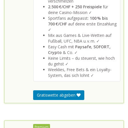
verschmelzen
2.500 €/CHF + 250 Freispiele
für
deine Casino-Mission ✓
Sportfans aufgepasst:
100 % bis
700 €/CHF
auf deine erste Einzahlung
✓
Mix aus Games & Live-Wetten auf
Fußball, UFC, NBA u. v. m. ✓
Easy Cash mit
Paysafe
,
SOFORT,
Crypto
& Co. ✓
Keine Limits – du steuerst, wie hoch
du gehst ✓
Weeklies, Free Bets & ein Loyalty-
System, das sich lohnt ✓
Gratiswette abgeben
Premium