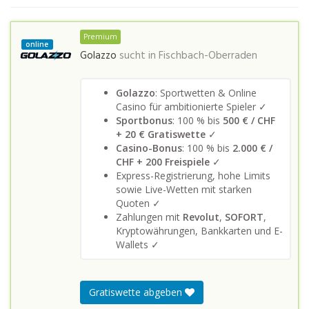
Premium
online
Golazzo
sucht in
Fischbach-Oberraden
Golazzo
: Sportwetten & Online
Casino für ambitionierte Spieler ✓
Sportbonus
: 100 % bis
500 € / CHF
+ 20 € Gratiswette
✓
Casino-Bonus
: 100 % bis
2.000 € /
CHF + 200 Freispiele
✓
Express-Registrierung, hohe Limits
sowie Live-Wetten mit starken
Quoten ✓
Zahlungen mit
Revolut
,
SOFORT
,
Kryptowährungen, Bankkarten und E-
Wallets ✓
Gratiswette abgeben