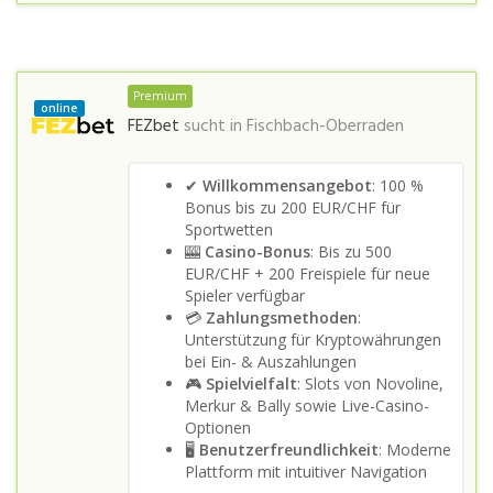
Premium
online
FEZbet
sucht in
Fischbach-Oberraden
✔
Willkommensangebot
: 100 %
Bonus bis zu 200 EUR/CHF für
Sportwetten
🎰
Casino-Bonus
: Bis zu 500
EUR/CHF + 200 Freispiele für neue
Spieler verfügbar
💳
Zahlungsmethoden
:
Unterstützung für Kryptowährungen
bei Ein- & Auszahlungen
🎮
Spielvielfalt
: Slots von Novoline,
Merkur & Bally sowie Live-Casino-
Optionen
🖥️
Benutzerfreundlichkeit
: Moderne
Plattform mit intuitiver Navigation