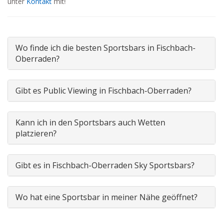
unter
Kontakt
mit!
Wo finde ich die besten Sportsbars in Fischbach-
Oberraden?
Gibt es Public Viewing in Fischbach-Oberraden?
Kann ich in den Sportsbars auch Wetten
platzieren?
Gibt es in Fischbach-Oberraden Sky Sportsbars?
Wo hat eine Sportsbar in meiner Nähe geöffnet?