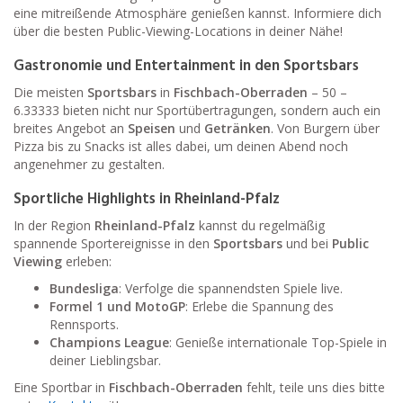
eine mitreißende Atmosphäre genießen kannst. Informiere dich
über die besten Public-Viewing-Locations in deiner Nähe!
Gastronomie und Entertainment in den Sportsbars
Die meisten
Sportsbars
in
Fischbach-Oberraden
– 50 –
6.33333 bieten nicht nur Sportübertragungen, sondern auch ein
breites Angebot an
Speisen
und
Getränken
. Von Burgern über
Pizza bis zu Snacks ist alles dabei, um deinen Abend noch
angenehmer zu gestalten.
Sportliche Highlights in Rheinland-Pfalz
In der Region
Rheinland-Pfalz
kannst du regelmäßig
spannende Sportereignisse in den
Sportsbars
und bei
Public
Viewing
erleben:
Bundesliga
: Verfolge die spannendsten Spiele live.
Formel 1 und MotoGP
: Erlebe die Spannung des
Rennsports.
Champions League
: Genieße internationale Top-Spiele in
deiner Lieblingsbar.
Eine Sportbar in
Fischbach-Oberraden
fehlt, teile uns dies bitte