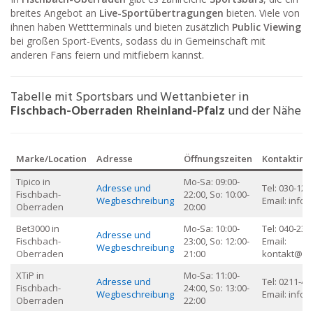
breites Angebot an
Live-Sportübertragungen
bieten. Viele von
ihnen haben Wettterminals und bieten zusätzlich
Public Viewing
bei großen Sport-Events, sodass du in Gemeinschaft mit
anderen Fans feiern und mitfiebern kannst.
Tabelle mit Sportsbars und Wettanbieter in
Fischbach-Oberraden
Rheinland-Pfalz
und der Nähe
Marke/Location
Adresse
Öffnungszeiten
Kontaktinf
Tipico in
Mo-Sa: 09:00-
Adresse und
Tel: 030-123
Fischbach-
22:00, So: 10:00-
Wegbeschreibung
Email:
info@
Oberraden
20:00
Bet3000 in
Mo-Sa: 10:00-
Tel: 040-234
Adresse und
Fischbach-
23:00, So: 12:00-
Email:
Wegbeschreibung
Oberraden
21:00
kontakt@be
XTiP in
Mo-Sa: 11:00-
Adresse und
Tel: 0211-45
Fischbach-
24:00, So: 13:00-
Wegbeschreibung
Email:
info@
Oberraden
22:00