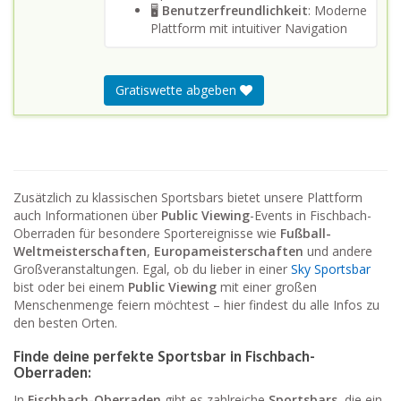
🖥️
Benutzerfreundlichkeit
: Moderne
Plattform mit intuitiver Navigation
Gratiswette abgeben
Zusätzlich zu klassischen Sportsbars bietet unsere Plattform
auch Informationen über
Public Viewing
-Events in Fischbach-
Oberraden für besondere Sportereignisse wie
Fußball-
Weltmeisterschaften
,
Europameisterschaften
und andere
Großveranstaltungen. Egal, ob du lieber in einer
Sky Sportsbar
bist oder bei einem
Public Viewing
mit einer großen
Menschenmenge feiern möchtest – hier findest du alle Infos zu
den besten Orten.
Finde deine perfekte Sportsbar in Fischbach-
Oberraden:
In
Fischbach-Oberraden
gibt es zahlreiche
Sportsbars
, die ein