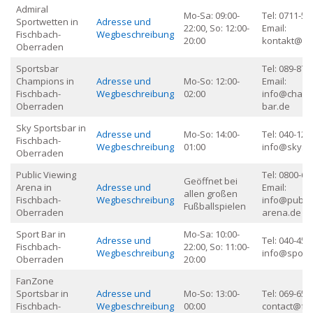
Admiral
Mo-Sa: 09:00-
Tel: 0711-56
Sportwetten in
Adresse und
22:00, So: 12:00-
Email:
Fischbach-
Wegbeschreibung
20:00
kontakt@ad
Oberraden
Sportsbar
Tel: 089-876
Champions in
Adresse und
Mo-So: 12:00-
Email:
Fischbach-
Wegbeschreibung
02:00
info@champ
Oberraden
bar.de
Sky Sportsbar in
Adresse und
Mo-So: 14:00-
Tel: 040-123
Fischbach-
Wegbeschreibung
01:00
info@skysp
Oberraden
Public Viewing
Tel: 0800-65
Geöffnet bei
Arena in
Adresse und
Email:
allen großen
Fischbach-
Wegbeschreibung
info@public
Fußballspielen
Oberraden
arena.de
Sport Bar in
Mo-Sa: 10:00-
Adresse und
Tel: 040-456
Fischbach-
22:00, So: 11:00-
Wegbeschreibung
info@sport
Oberraden
20:00
FanZone
Sportsbar in
Adresse und
Mo-So: 13:00-
Tel: 069-654
Fischbach-
Wegbeschreibung
00:00
contact@fa