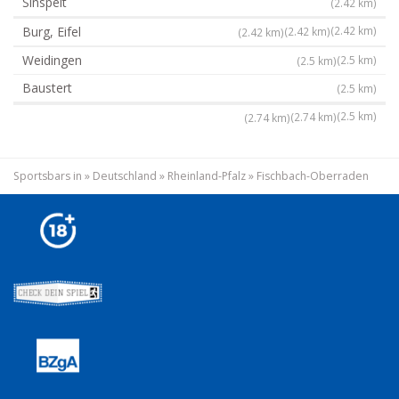
Sinspelt
(2.42 km)
Burg, Eifel
(2.42 km)
(2.42 km)
(2.42 km)
Weidingen
(2.5 km)
(2.5 km)
Baustert
(2.5 km)
(2.5 km)
(2.74 km)
(2.74 km)
Sportsbars in
»
Deutschland
»
Rheinland-Pfalz
»
Fischbach-Oberraden