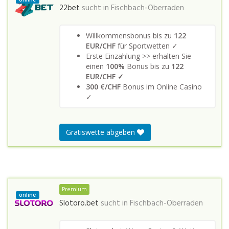
22bet
sucht in
Fischbach-Oberraden
Willkommensbonus bis zu
122
EUR/CHF
für Sportwetten ✓
Erste Einzahlung >> erhalten Sie
einen
100%
Bonus bis zu
122
EUR/CHF ✓
300 €/CHF
Bonus im Online Casino
✓
Gratiswette abgeben
Premium
online
Slotoro.bet
sucht in
Fischbach-Oberraden