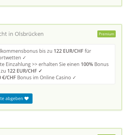
cht in
Olsbrücken
Premium
llkommensbonus bis zu
122 EUR/CHF
für
ortwetten ✓
te Einzahlung >> erhalten Sie einen
100%
Bonus
 zu
122 EUR/CHF ✓
0 €/CHF
Bonus im Online Casino ✓
tte abgeben