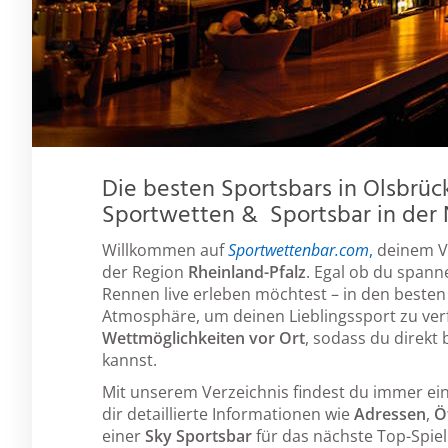
Die besten Sportsbars in Olsbrüc
Sportwetten & Sportsbar in der
Willkommen auf
Sportwettenbar.com
,
deinem Ve
der Region
Rheinland-Pfalz
. Egal ob du span
Rennen live erleben möchtest – in den beste
Atmosphäre, um deinen Lieblingssport zu verf
Wettmöglichkeiten vor Ort
, sodass du direkt
kannst.
Mit unserem Verzeichnis findest du immer ei
dir detaillierte Informationen wie
Adressen
,
Ö
einer
Sky Sportsbar
für das nächste Top-Spie