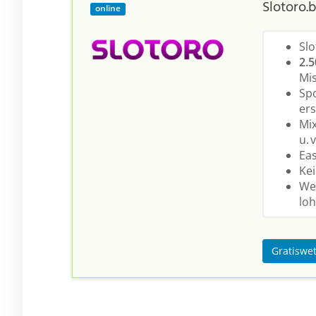
Slotoro.
online
Sl
2.5
Mi
Sp
ers
Mix
u. 
Ea
Kei
Wee
lo
Gratiswe