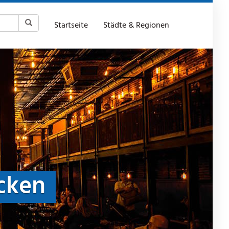
Startseite
Städte & Regionen
cken