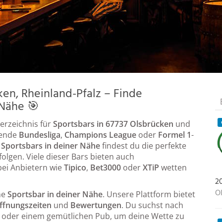
ken, Rheinland-Pfalz – Finde
 Nähe 🎯
rzeichnis für
Sportsbars in 67737 Olsbrücken
und
nende
Bundesliga
,
Champions League
oder
Formel 1
-
n
Sportsbars in deiner Nähe
findest du die perfekte
olgen. Viele dieser Bars bieten auch
 bei Anbietern wie
Tipico
,
Bet3000
oder
XTiP
wetten
2
O
ne
Sportsbar in deiner Nähe
. Unsere Plattform bietet
ffnungszeiten
und
Bewertungen
. Du suchst nach
l oder einem gemütlichen Pub, um deine Wette zu