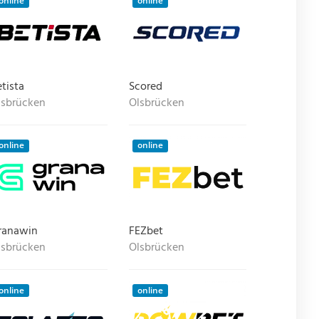
online
online
tista
Scored
lsbrücken
Olsbrücken
online
online
ranawin
FEZbet
lsbrücken
Olsbrücken
online
online