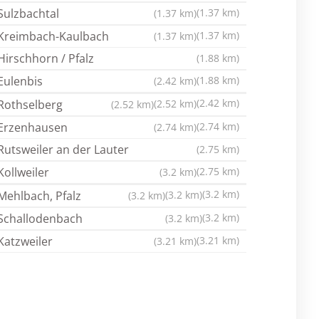
Sulzbachtal
(1.37 km)
(1.37 km)
Kreimbach-Kaulbach
(1.37 km)
(1.37 km)
Hirschhorn / Pfalz
(1.88 km)
Eulenbis
(1.88 km)
(2.42 km)
(2.42 km)
Rothselberg
(2.52 km)
(2.52 km)
Erzenhausen
(2.74 km)
(2.74 km)
Rutsweiler an der Lauter
(2.75 km)
Kollweiler
(2.75 km)
(3.2 km)
(3.2 km)
Mehlbach, Pfalz
(3.2 km)
(3.2 km)
Schallodenbach
(3.2 km)
(3.2 km)
Katzweiler
(3.21 km)
(3.21 km)