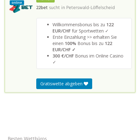
online
22bet
sucht in
Peterswald-Löffelscheid
Willkommensbonus bis zu
122
EUR/CHF
für Sportwetten ✓
Erste Einzahlung >> erhalten Sie
einen
100%
Bonus bis zu
122
EUR/CHF ✓
300 €/CHF
Bonus im Online Casino
✓
Gratiswette abgeben
Besten Wettbüros