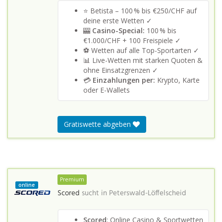
⭐ Betista – 100 % bis €250/CHF auf
deine erste Wetten ✓
🎰
Casino-Special:
100 % bis
€1.000/CHF + 100 Freispiele ✓
⚽ Wetten auf alle Top-Sportarten ✓
📊 Live-Wetten mit starken Quoten &
ohne Einsatzgrenzen ✓
💳
Einzahlungen per:
Krypto, Karte
oder E-Wallets
Gratiswette abgeben
Premium
online
Scored
sucht in
Peterswald-Löffelscheid
Scored
: Online Casino & Sportwetten