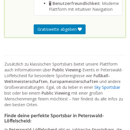
🖥️
Benutzerfreundlichkeit
: Moderne
Plattform mit intuitiver Navigation
Gratiswette abgeben
Zusätzlich zu klassischen Sportsbars bietet unsere Plattform
auch Informationen über
Public Viewing
-Events in Peterswald-
Löffelscheid für besondere Sportereignisse wie
Fußball-
Weltmeisterschaften
,
Europameisterschaften
und andere
Großveranstaltungen. Egal, ob du lieber in einer
Sky Sportsbar
bist oder bei einem
Public Viewing
mit einer großen
Menschenmenge feiern möchtest – hier findest du alle Infos zu
den besten Orten.
Finde deine perfekte Sportsbar in Peterswald-
Löffelscheid:
In
Peterswald-Löffelscheid
gibt es zahlreiche
Sportsbars
, die