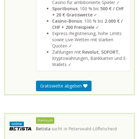
Casino für ambitionierte Spieler ✓
Sportbonus
: 100 % bis
500 € / CHF
+ 20 € Gratiswette
✓
Casino-Bonus
: 100 % bis
2.000 € /
CHF + 200 Freispiele
✓
Express-Registrierung, hohe Limits
sowie Live-Wetten mit starken
Quoten ✓
Zahlungen mit
Revolut
,
SOFORT
,
Kryptowährungen, Bankkarten und E-
Wallets ✓
Gratiswette abgeben
Premium
online
Betista
sucht in
Peterswald-Löffelscheid