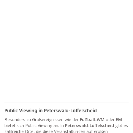
Public Viewing in Peterswald-Löffelscheid
Besonders zu Großereignissen wie der
Fußball-WM
oder
EM
bietet sich Public Viewing an. In
Peterswald-Löffelscheid
gibt es
zahlreiche Orte, die diese Veranstaltungen auf großen