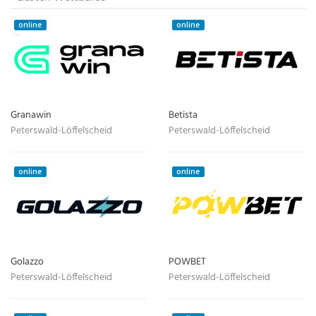
online
online
Granawin
Betista
Peterswald-Löffelscheid
Peterswald-Löffelscheid
online
online
Golazzo
POWBET
Peterswald-Löffelscheid
Peterswald-Löffelscheid