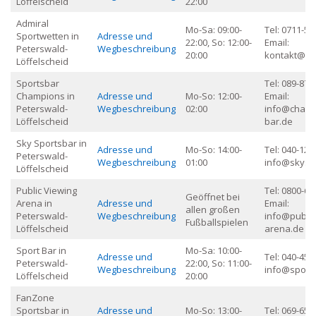
Löffelscheid
22:00
Admiral
Mo-Sa: 09:00-
Tel: 0711-56
Sportwetten in
Adresse und
22:00, So: 12:00-
Email:
Peterswald-
Wegbeschreibung
20:00
kontakt@ad
Löffelscheid
Sportsbar
Tel: 089-876
Champions in
Adresse und
Mo-So: 12:00-
Email:
Peterswald-
Wegbeschreibung
02:00
info@champ
Löffelscheid
bar.de
Sky Sportsbar in
Adresse und
Mo-So: 14:00-
Tel: 040-123
Peterswald-
Wegbeschreibung
01:00
info@skysp
Löffelscheid
Public Viewing
Tel: 0800-65
Geöffnet bei
Arena in
Adresse und
Email:
allen großen
Peterswald-
Wegbeschreibung
info@public
Fußballspielen
Löffelscheid
arena.de
Sport Bar in
Mo-Sa: 10:00-
Adresse und
Tel: 040-456
Peterswald-
22:00, So: 11:00-
Wegbeschreibung
info@sport
Löffelscheid
20:00
FanZone
Sportsbar in
Adresse und
Mo-So: 13:00-
Tel: 069-654