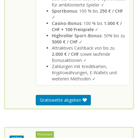
für ambitionierte Spieler ✓
Sportbonus
: 100 % bis
250 € / CHF
✓
Casino-Bonus
: 100 % bis
1.000 € /
CHF + 100 Freispiele
✓
Highroller Sport-Bonus:
50% bis zu
5000 € / CHF
✓
Attraktives Cashback von bis zu
2.000 € / CHF
sowie laufende
Bonusaktionen ✓
Zahlungen mit Kreditkarten,
Kryptowährungen, E-Wallets und
weiteren Methoden ✓
Gratiswette abgeben
Premium
online