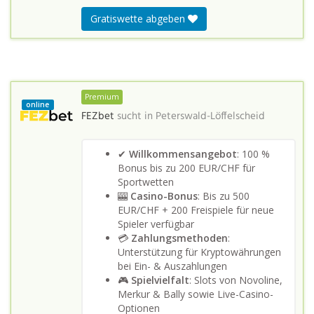
Gratiswette abgeben
Premium
online
FEZbet
sucht in
Peterswald-Löffelscheid
✔
Willkommensangebot
: 100 %
Bonus bis zu 200 EUR/CHF für
Sportwetten
🎰
Casino-Bonus
: Bis zu 500
EUR/CHF + 200 Freispiele für neue
Spieler verfügbar
💳
Zahlungsmethoden
:
Unterstützung für Kryptowährungen
bei Ein- & Auszahlungen
🎮
Spielvielfalt
: Slots von Novoline,
Merkur & Bally sowie Live-Casino-
Optionen