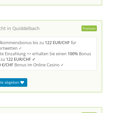
cht in
Quiddelbach
Premium
llkommensbonus bis zu
122 EUR/CHF
für
ortwetten ✓
te Einzahlung >> erhalten Sie einen
100%
Bonus
 zu
122 EUR/CHF ✓
0 €/CHF
Bonus im Online Casino ✓
tte abgeben