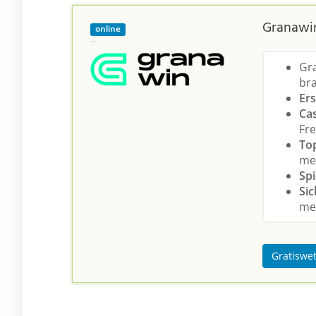
Granawi
online
Gra
br
Er
Ca
Fre
To
me
Spi
Sic
me
Gratiswe