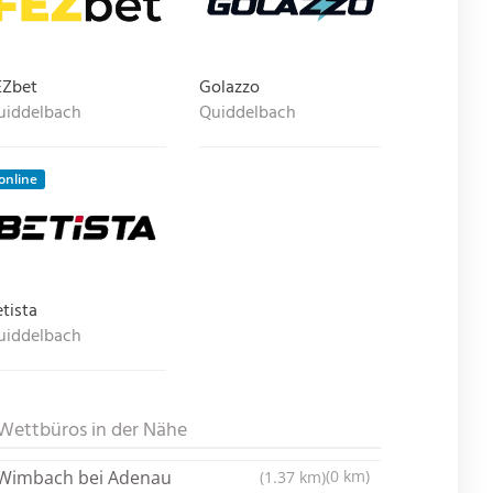
EZbet
Golazzo
uiddelbach
Quiddelbach
online
tista
uiddelbach
Wettbüros in der Nähe
Wimbach bei Adenau
(0 km)
(1.37 km)