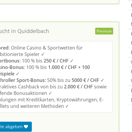
ucht in
Quiddelbach
Premium
ored
: Online Casino & Sportwetten für
itionierte Spieler ✓
ortbonus
: 100 % bis
250 € / CHF
✓
sino-Bonus
: 100 % bis
1.000 € / CHF + 100
ispiele
✓
hroller Sport-Bonus:
50% bis zu
5000 € / CHF
✓
raktives Cashback von bis zu
2.000 € / CHF
sowie
ufende Bonusaktionen ✓
lungen mit Kreditkarten, Kryptowährungen, E-
llets und weiteren Methoden ✓
tte abgeben