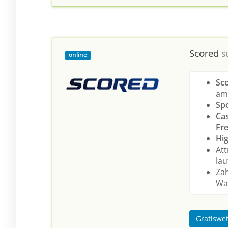
Scored
s
online
Sc
amb
Sp
Ca
Fre
Hig
Att
la
Zah
Wa
Gratiswe