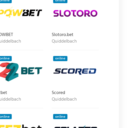
online
online
OWBET
Slotoro.bet
uiddelbach
Quiddelbach
online
online
2bet
Scored
uiddelbach
Quiddelbach
online
online