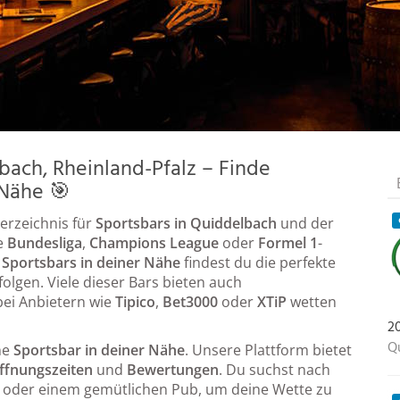
bach, Rheinland-Pfalz – Finde
 Nähe 🎯
rzeichnis für
Sportsbars in Quiddelbach
und der
e
Bundesliga
,
Champions League
oder
Formel 1
-
n
Sportsbars in deiner Nähe
findest du die perfekte
olgen. Viele dieser Bars bieten auch
 bei Anbietern wie
Tipico
,
Bet3000
oder
XTiP
wetten
2
Q
ne
Sportsbar in deiner Nähe
. Unsere Plattform bietet
ffnungszeiten
und
Bewertungen
. Du suchst nach
l oder einem gemütlichen Pub, um deine Wette zu