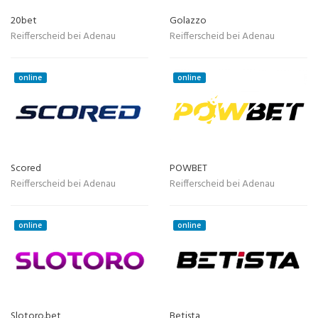
20bet
Golazzo
Reifferscheid bei Adenau
Reifferscheid bei Adenau
online
online
Scored
POWBET
Reifferscheid bei Adenau
Reifferscheid bei Adenau
online
online
Slotoro.bet
Betista