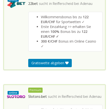
22bet
sucht in
Reifferscheid bei Adenau
Willkommensbonus bis zu
122
EUR/CHF
für Sportwetten ✓
Erste Einzahlung >> erhalten Sie
einen
100%
Bonus bis zu
122
EUR/CHF ✓
300 €/CHF
Bonus im Online Casino
✓
Gratiswette abgeben
Premium
online
Slotoro.bet
sucht in
Reifferscheid bei Adenau