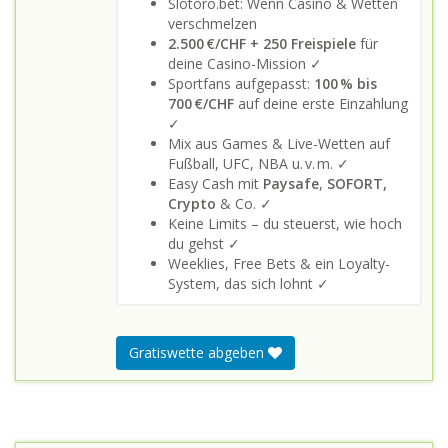
Slotoro.bet: Wenn Casino & Wetten
verschmelzen
2.500 €/CHF + 250 Freispiele
für
deine Casino-Mission ✓
Sportfans aufgepasst:
100 % bis
700 €/CHF
auf deine erste Einzahlung
✓
Mix aus Games & Live-Wetten auf
Fußball, UFC, NBA u. v. m. ✓
Easy Cash mit
Paysafe
,
SOFORT,
Crypto
& Co. ✓
Keine Limits – du steuerst, wie hoch
du gehst ✓
Weeklies, Free Bets & ein Loyalty-
System, das sich lohnt ✓
Gratiswette abgeben