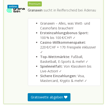
Premium
online
Granawin
sucht in
Reifferscheid bei Adenau
Granawin – Alles, was Wett- und
Casinofans brauchen!
Ersteinzahlungsbonus Sport:
100 % bis 100 €/CHF! ✓
Casino-Willkommenspaket:
220 €/CHF + 170 Freispiele inklusive!
✓
Top-Wettmärkte:
Fußball,
Basketball, E-Sports & mehr! ✓
Spielevielfalt:
Von Klassikern bis
Live-Action! ✓
Sichere Einzahlungen:
Visa,
Mastercard, Krypto & mehr! ✓
Gratiswette abgeben