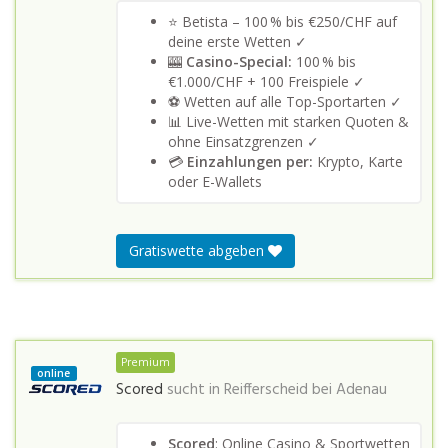
⭐ Betista – 100 % bis €250/CHF auf
deine erste Wetten ✓
🎰
Casino-Special:
100 % bis
€1.000/CHF + 100 Freispiele ✓
⚽ Wetten auf alle Top-Sportarten ✓
📊 Live-Wetten mit starken Quoten &
ohne Einsatzgrenzen ✓
💳
Einzahlungen per:
Krypto, Karte
oder E-Wallets
Gratiswette abgeben
Premium
online
Scored
sucht in
Reifferscheid bei Adenau
Scored
: Online Casino & Sportwetten