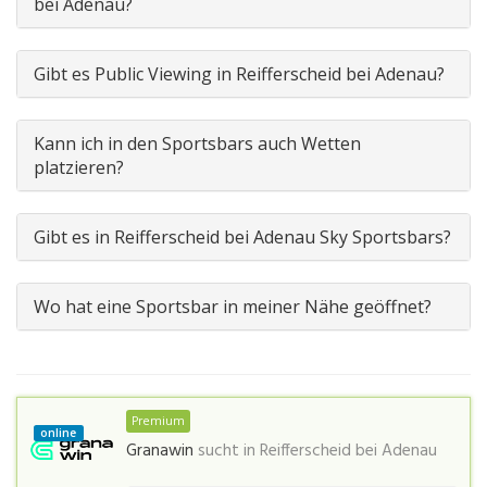
bei Adenau?
Gibt es Public Viewing in Reifferscheid bei Adenau?
Kann ich in den Sportsbars auch Wetten
platzieren?
Gibt es in Reifferscheid bei Adenau Sky Sportsbars?
Wo hat eine Sportsbar in meiner Nähe geöffnet?
Premium
online
Granawin
sucht in
Reifferscheid bei Adenau