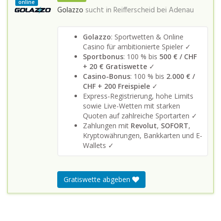
online
Golazzo
sucht in
Reifferscheid bei Adenau
Golazzo
: Sportwetten & Online
Casino für ambitionierte Spieler ✓
Sportbonus
: 100 % bis
500 € / CHF
+ 20 € Gratiswette
✓
Casino-Bonus
: 100 % bis
2.000 € /
CHF + 200 Freispiele
✓
Express-Registrierung, hohe Limits
sowie Live-Wetten mit starken
Quoten auf zahlreiche Sportarten ✓
Zahlungen mit
Revolut
,
SOFORT
,
Kryptowährungen, Bankkarten und E-
Wallets ✓
Gratiswette abgeben