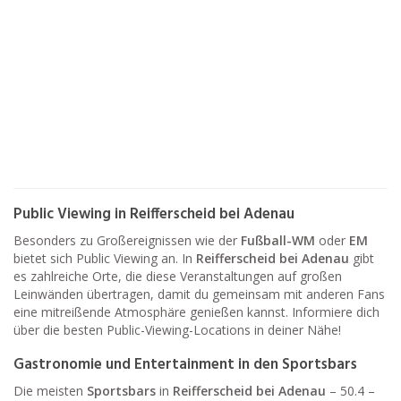
Public Viewing in Reifferscheid bei Adenau
Besonders zu Großereignissen wie der
Fußball-WM
oder
EM
bietet sich Public Viewing an. In
Reifferscheid bei Adenau
gibt
es zahlreiche Orte, die diese Veranstaltungen auf großen
Leinwänden übertragen, damit du gemeinsam mit anderen Fans
eine mitreißende Atmosphäre genießen kannst. Informiere dich
über die besten Public-Viewing-Locations in deiner Nähe!
Gastronomie und Entertainment in den Sportsbars
Die meisten
Sportsbars
in
Reifferscheid bei Adenau
– 50.4 –