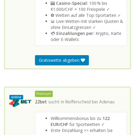
🎰
Casino-Special:
100 % bis
€1.000/CHF + 100 Freispiele ✓
⚽ Wetten auf alle Top-Sportarten ✓
📊 Live-Wetten mit starken Quoten &
ohne Einsatzgrenzen ✓
💳
Einzahlungen per:
Krypto, Karte
oder E-Wallets
Gratiswette abgeben
Premium
online
22bet
sucht in
Reifferscheid bei Adenau
Willkommensbonus bis zu
122
EUR/CHF
für Sportwetten ✓
Erste Einzahlung >> erhalten Sie