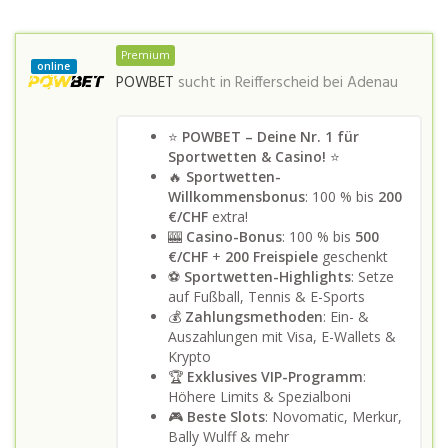
Premium
online
POWBET
sucht in
Reifferscheid bei Adenau
⭐
POWBET – Deine Nr. 1 für
Sportwetten & Casino!
⭐
🔥
Sportwetten-
Willkommensbonus
: 100 % bis
200
€/CHF
extra!
🎰
Casino-Bonus
: 100 % bis
500
€/CHF
+
200 Freispiele
geschenkt
⚽
Sportwetten-Highlights
: Setze
auf Fußball, Tennis & E-Sports
💰
Zahlungsmethoden
: Ein- &
Auszahlungen mit Visa, E-Wallets &
Krypto
🏆
Exklusives VIP-Programm
:
Höhere Limits & Spezialboni
🎮
Beste Slots
: Novomatic, Merkur,
Bally Wulff & mehr