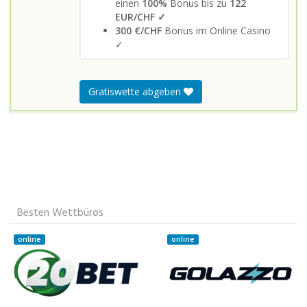
einen
100%
Bonus bis zu
122
EUR/CHF ✓
300 €/CHF
Bonus im Online Casino
✓
Gratiswette abgeben
Besten Wettbüros
online
online