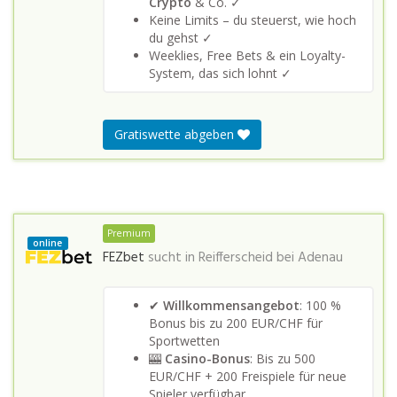
Crypto
& Co. ✓
Keine Limits – du steuerst, wie hoch
du gehst ✓
Weeklies, Free Bets & ein Loyalty-
System, das sich lohnt ✓
Gratiswette abgeben
Premium
online
FEZbet
sucht in
Reifferscheid bei Adenau
✔
Willkommensangebot
: 100 %
Bonus bis zu 200 EUR/CHF für
Sportwetten
🎰
Casino-Bonus
: Bis zu 500
EUR/CHF + 200 Freispiele für neue
Spieler verfügbar