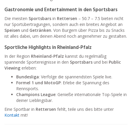
Gastronomie und Entertainment in den Sportsbars
Die meisten
Sportsbars
in
Rettersen
– 50.7 – 7.5 bieten nicht
nur Sportübertragungen, sondern auch ein breites Angebot an
Speisen
und
Getränken
. Von Burgern über Pizza bis zu Snacks
ist alles dabei, um deinen Abend noch angenehmer zu gestalten.
Sportliche Highlights in Rheinland-Pfalz
In der Region
Rheinland-Pfalz
kannst du regelmäßig
spannende Sportereignisse in den
Sportsbars
und bei
Public
Viewing
erleben:
Bundesliga
: Verfolge die spannendsten Spiele live.
Formel 1 und MotoGP
: Erlebe die Spannung des
Rennsports.
Champions League
: Genieße internationale Top-Spiele in
deiner Lieblingsbar.
Eine Sportbar in
Rettersen
fehlt, teile uns dies bitte unter
Kontakt
mit!