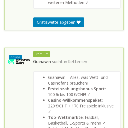
weiteren Methoden ✓
Gratiswette abgeben
Premium
online
Granawin
sucht in
Rettersen
Granawin – Alles, was Wett- und
Casinofans brauchen!
Ersteinzahlungsbonus Sport:
100 % bis 100 €/CHF! ✓
Casino-Willkommenspaket:
220 €/CHF + 170 Freispiele inklusive!
✓
Top-Wettmärkte:
Fußball,
Basketball, E-Sports & mehr! ✓