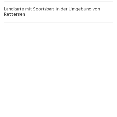
Landkarte mit Sportsbars in der Umgebung von
Rettersen