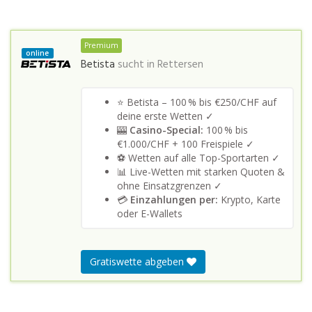
Premium
online
Betista
sucht in
Rettersen
⭐ Betista – 100 % bis €250/CHF auf
deine erste Wetten ✓
🎰
Casino-Special:
100 % bis
€1.000/CHF + 100 Freispiele ✓
⚽ Wetten auf alle Top-Sportarten ✓
📊 Live-Wetten mit starken Quoten &
ohne Einsatzgrenzen ✓
💳
Einzahlungen per:
Krypto, Karte
oder E-Wallets
Gratiswette abgeben