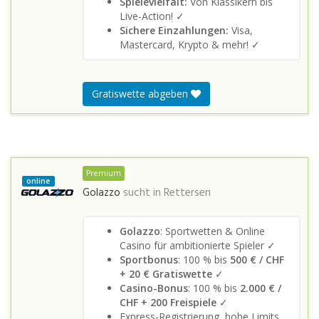
Spielevielfalt:
Von Klassikern bis
Live-Action! ✓
Sichere Einzahlungen:
Visa,
Mastercard, Krypto & mehr! ✓
Gratiswette abgeben
Premium
online
Golazzo
sucht in
Rettersen
Golazzo
: Sportwetten & Online
Casino für ambitionierte Spieler ✓
Sportbonus
: 100 % bis
500 € / CHF
+ 20 € Gratiswette
✓
Casino-Bonus
: 100 % bis
2.000 € /
CHF + 200 Freispiele
✓
Express-Registrierung, hohe Limits