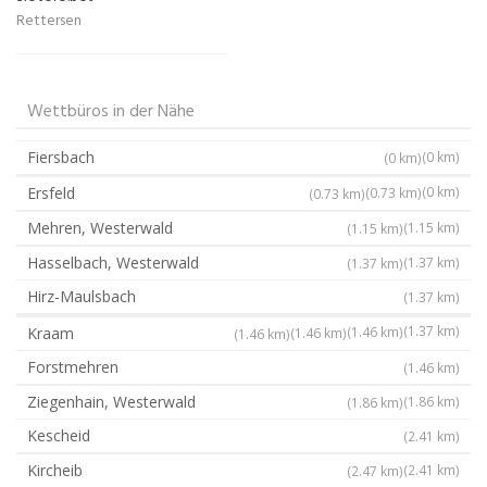
Rettersen
Wettbüros in der Nähe
Fiersbach
(0 km)
(0 km)
Ersfeld
(0 km)
(0.73 km)
(0.73 km)
Mehren, Westerwald
(1.15 km)
(1.15 km)
Hasselbach, Westerwald
(1.37 km)
(1.37 km)
Hirz-Maulsbach
(1.37 km)
(1.37 km)
Kraam
(1.46 km)
(1.46 km)
(1.46 km)
Forstmehren
(1.46 km)
Ziegenhain, Westerwald
(1.86 km)
(1.86 km)
Kescheid
(2.41 km)
Kircheib
(2.41 km)
(2.47 km)