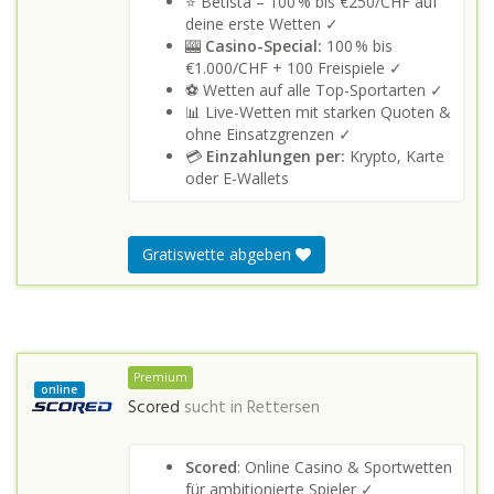
⭐ Betista – 100 % bis €250/CHF auf
deine erste Wetten ✓
🎰
Casino-Special:
100 % bis
€1.000/CHF + 100 Freispiele ✓
⚽ Wetten auf alle Top-Sportarten ✓
📊 Live-Wetten mit starken Quoten &
ohne Einsatzgrenzen ✓
💳
Einzahlungen per:
Krypto, Karte
oder E-Wallets
Gratiswette abgeben
Premium
online
Scored
sucht in
Rettersen
Scored
: Online Casino & Sportwetten
für ambitionierte Spieler ✓