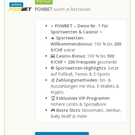
Premium
online
POWBET
sucht in
Rettersen
⭐
POWBET – Deine Nr. 1 für
Sportwetten & Casino!
⭐
🔥
Sportwetten-
Willkommensbonus
: 100 % bis
200
€/CHF
extra!
🎰
Casino-Bonus
: 100 % bis
500
€/CHF
+
200 Freispiele
geschenkt
⚽
Sportwetten-Highlights
: Setze
auf Fußball, Tennis & E-Sports
💰
Zahlungsmethoden
: Ein- &
Auszahlungen mit Visa, E-Wallets &
Krypto
🏆
Exklusives VIP-Programm
:
Höhere Limits & Spezialboni
🎮
Beste Slots
: Novomatic, Merkur,
Bally Wulff & mehr