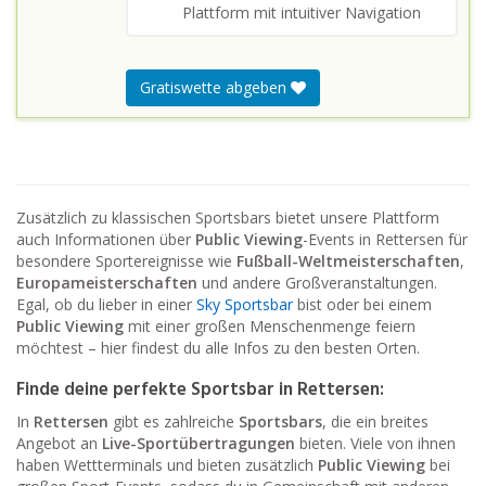
Plattform mit intuitiver Navigation
Gratiswette abgeben
Zusätzlich zu klassischen Sportsbars bietet unsere Plattform
auch Informationen über
Public Viewing
-Events in Rettersen für
besondere Sportereignisse wie
Fußball-Weltmeisterschaften
,
Europameisterschaften
und andere Großveranstaltungen.
Egal, ob du lieber in einer
Sky Sportsbar
bist oder bei einem
Public Viewing
mit einer großen Menschenmenge feiern
möchtest – hier findest du alle Infos zu den besten Orten.
Finde deine perfekte Sportsbar in Rettersen:
In
Rettersen
gibt es zahlreiche
Sportsbars
, die ein breites
Angebot an
Live-Sportübertragungen
bieten. Viele von ihnen
haben Wettterminals und bieten zusätzlich
Public Viewing
bei