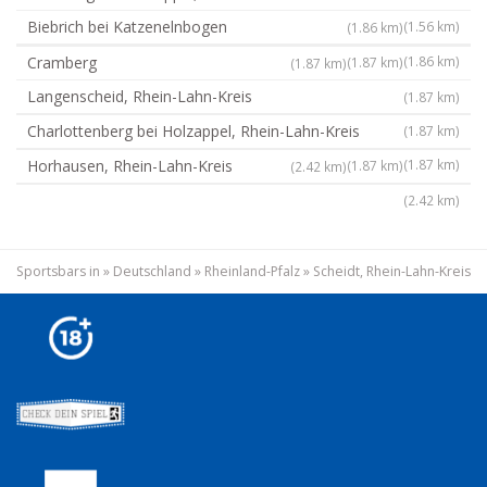
Biebrich bei Katzenelnbogen
(1.56 km)
(1.86 km)
Cramberg
(1.86 km)
(1.87 km)
(1.87 km)
Langenscheid, Rhein-Lahn-Kreis
(1.87 km)
Charlottenberg bei Holzappel, Rhein-Lahn-Kreis
(1.87 km)
Horhausen, Rhein-Lahn-Kreis
(1.87 km)
(1.87 km)
(2.42 km)
(2.42 km)
Sportsbars in
»
Deutschland
»
Rheinland-Pfalz
»
Scheidt, Rhein-Lahn-Kreis