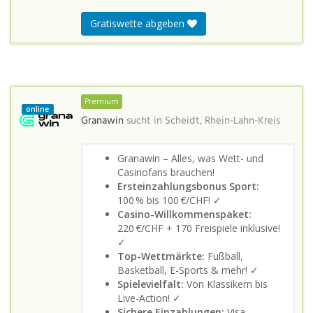
Gratiswette abgeben
Premium
online
Granawin
sucht in
Scheidt, Rhein-Lahn-Kreis
Granawin – Alles, was Wett- und
Casinofans brauchen!
Ersteinzahlungsbonus Sport:
100 % bis 100 €/CHF! ✓
Casino-Willkommenspaket:
220 €/CHF + 170 Freispiele inklusive!
✓
Top-Wettmärkte:
Fußball,
Basketball, E-Sports & mehr! ✓
Spielevielfalt:
Von Klassikern bis
Live-Action! ✓
Sichere Einzahlungen:
Visa,