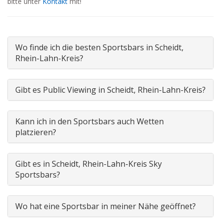
bitte unter
Kontakt
mit!
Wo finde ich die besten Sportsbars in Scheidt,
Rhein-Lahn-Kreis?
Gibt es Public Viewing in Scheidt, Rhein-Lahn-Kreis?
Kann ich in den Sportsbars auch Wetten
platzieren?
Gibt es in Scheidt, Rhein-Lahn-Kreis Sky
Sportsbars?
Wo hat eine Sportsbar in meiner Nähe geöffnet?