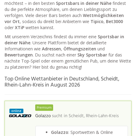
möchtest – in den besten
Sportsbars in deiner Nähe
findest
du die perfekte Atmosphäre, um deinen Lieblingssport zu
verfolgen. Viele dieser Bars bieten auch
Wettmöglichkeiten
vor Ort
, sodass du direkt bei Anbietern wie
Tipico
,
Bet3000
oder
XTiP
wetten kannst.
Mit unserem Verzeichnis findest du immer eine
Sportsbar in
deiner Nähe
. Unsere Plattform bietet dir detaillierte
Informationen wie
Adressen
,
Öffnungszeiten
und
Bewertungen
. Du suchst nach einer
Sky Sportsbar
für das
nächste Top-Spiel oder einem gemütlichen Pub, um deine Wette
zu platzieren? Hier bist du genau richtig!
Top Online Wettanbieter in Deutschland, Scheidt,
Rhein-Lahn-Kreis in August 2026
Premium
online
Golazzo
sucht in
Scheidt, Rhein-Lahn-Kreis
Golazzo
: Sportwetten & Online