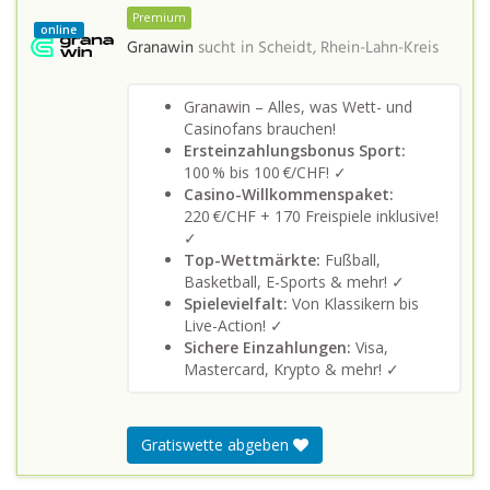
Premium
online
Granawin
sucht in
Scheidt, Rhein-Lahn-Kreis
Granawin – Alles, was Wett- und
Casinofans brauchen!
Ersteinzahlungsbonus Sport:
100 % bis 100 €/CHF! ✓
Casino-Willkommenspaket:
220 €/CHF + 170 Freispiele inklusive!
✓
Top-Wettmärkte:
Fußball,
Basketball, E-Sports & mehr! ✓
Spielevielfalt:
Von Klassikern bis
Live-Action! ✓
Sichere Einzahlungen:
Visa,
Mastercard, Krypto & mehr! ✓
Gratiswette abgeben