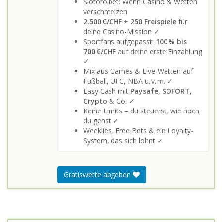
Slotoro.bet: Wenn Casino & Wetten
verschmelzen
2.500 €/CHF + 250 Freispiele
für
deine Casino-Mission ✓
Sportfans aufgepasst:
100 % bis
700 €/CHF
auf deine erste Einzahlung
✓
Mix aus Games & Live-Wetten auf
Fußball, UFC, NBA u. v. m. ✓
Easy Cash mit
Paysafe
,
SOFORT,
Crypto
& Co. ✓
Keine Limits – du steuerst, wie hoch
du gehst ✓
Weeklies, Free Bets & ein Loyalty-
System, das sich lohnt ✓
Gratiswette abgeben