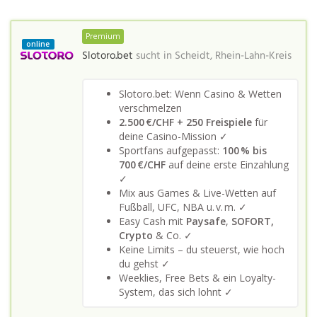
Premium
online
Slotoro.bet
sucht in
Scheidt, Rhein-Lahn-Kreis
Slotoro.bet: Wenn Casino & Wetten
verschmelzen
2.500 €/CHF + 250 Freispiele
für
deine Casino-Mission ✓
Sportfans aufgepasst:
100 % bis
700 €/CHF
auf deine erste Einzahlung
✓
Mix aus Games & Live-Wetten auf
Fußball, UFC, NBA u. v. m. ✓
Easy Cash mit
Paysafe
,
SOFORT,
Crypto
& Co. ✓
Keine Limits – du steuerst, wie hoch
du gehst ✓
Weeklies, Free Bets & ein Loyalty-
System, das sich lohnt ✓