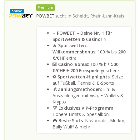
Premium
online
POWBET
sucht in
Scheidt, Rhein-Lahn-Kreis
⭐
POWBET – Deine Nr. 1 für
Sportwetten & Casino!
⭐
🔥
Sportwetten-
Willkommensbonus
: 100 % bis
200
€/CHF
extra!
🎰
Casino-Bonus
: 100 % bis
500
€/CHF
+
200 Freispiele
geschenkt
⚽
Sportwetten-Highlights
: Setze
auf Fußball, Tennis & E-Sports
💰
Zahlungsmethoden
: Ein- &
Auszahlungen mit Visa, E-Wallets &
Krypto
🏆
Exklusives VIP-Programm
:
Höhere Limits & Spezialboni
🎮
Beste Slots
: Novomatic, Merkur,
Bally Wulff & mehr