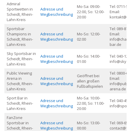
Admiral
Mo-Sa: 09:00-
Tel: 0711-56
Sportwetten in
Adresse und
22:00, So: 12:00-
Email:
Scheidt, Rhein-
Wegbeschreibung
20:00
kontakt@ad
Lahn-Kreis
Sportsbar
Tel: 089-876
Champions in
Adresse und
Mo-So: 12:00-
Email:
Scheidt, Rhein-
Wegbeschreibung
02:00
info@champ
Lahn-Kreis
bar.de
Sky Sportsbar in
Adresse und
Mo-So: 14:00-
Tel: 040-123
Scheidt, Rhein-
Wegbeschreibung
01:00
info@skysp
Lahn-Kreis
Public Viewing
Tel: 0800-65
Geöffnet bei
Arena in
Adresse und
Email:
allen großen
Scheidt, Rhein-
Wegbeschreibung
info@public
Fußballspielen
Lahn-Kreis
arena.de
Sport Bar in
Mo-Sa: 10:00-
Adresse und
Tel: 040-456
Scheidt, Rhein-
22:00, So: 11:00-
Wegbeschreibung
info@sport
Lahn-Kreis
20:00
FanZone
Sportsbar in
Adresse und
Mo-So: 13:00-
Tel: 069-654
Scheidt, Rhein-
Wegbeschreibung
00:00
contact@fa