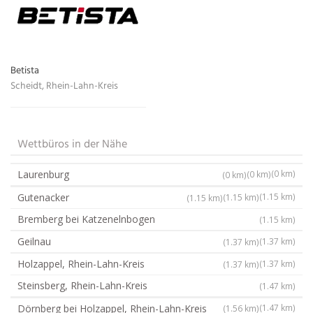
Betista
Scheidt, Rhein-Lahn-Kreis
Wettbüros in der Nähe
Laurenburg
(0 km)
(0 km)
(0 km)
Gutenacker
(1.15 km)
(1.15 km)
(1.15 km)
Bremberg bei Katzenelnbogen
(1.15 km)
Geilnau
(1.37 km)
(1.37 km)
Holzappel, Rhein-Lahn-Kreis
(1.37 km)
(1.37 km)
Steinsberg, Rhein-Lahn-Kreis
(1.47 km)
Dörnberg bei Holzappel, Rhein-Lahn-Kreis
(1.47 km)
(1.56 km)