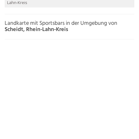
Lahn-Kreis
Landkarte mit Sportsbars in der Umgebung von
Scheidt, Rhein-Lahn-Kreis