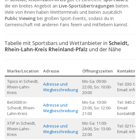
die ein breites Angebot an
Live-Sportübertragungen
bieten.
Viele von ihnen haben Wettterminals und bieten zusätzlich
Public Viewing
bei großen Sport-Events, sodass du in
Gemeinschaft mit anderen Fans feiern und mitfiebern kannst.
Tabelle mit Sportsbars und Wettanbieter in
Scheidt,
Rhein-Lahn-Kreis
Rheinland-Pfalz
und der Nähe
Marke/Location
Adresse
Öffnungszeiten
Kontaktinf
Tipico in Scheidt,
Mo-Sa: 09:00-
Adresse und
Tel: 030-123
Rhein-Lahn-
22:00, So: 10:00-
Wegbeschreibung
Email:
info@
Kreis
20:00
Bet3000 in
Mo-Sa: 10:00-
Tel: 040-234
Adresse und
Scheidt, Rhein-
23:00, So: 12:00-
Email:
Wegbeschreibung
Lahn-Kreis
21:00
kontakt@be
XTiP in Scheidt,
Mo-Sa: 11:00-
Adresse und
Tel: 0211-45
Rhein-Lahn-
24:00, So: 13:00-
Wegbeschreibung
Email:
info@
Kreis
22:00