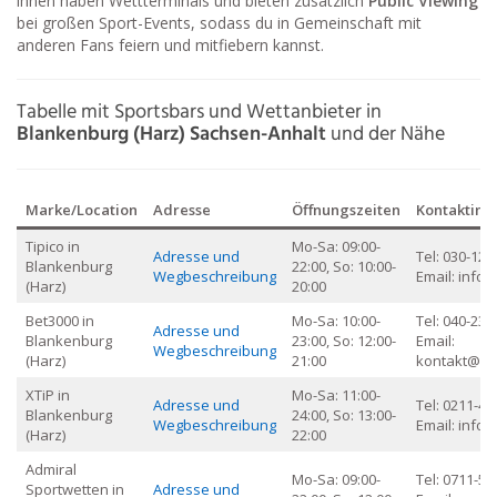
ihnen haben Wettterminals und bieten zusätzlich
Public Viewing
bei großen Sport-Events, sodass du in Gemeinschaft mit
anderen Fans feiern und mitfiebern kannst.
Tabelle mit Sportsbars und Wettanbieter in
Blankenburg (Harz)
Sachsen-Anhalt
und der Nähe
Marke/Location
Adresse
Öffnungszeiten
Kontaktinf
Tipico in
Mo-Sa: 09:00-
Adresse und
Tel: 030-123
Blankenburg
22:00, So: 10:00-
Wegbeschreibung
Email:
info@
(Harz)
20:00
Bet3000 in
Mo-Sa: 10:00-
Tel: 040-234
Adresse und
Blankenburg
23:00, So: 12:00-
Email:
Wegbeschreibung
(Harz)
21:00
kontakt@be
XTiP in
Mo-Sa: 11:00-
Adresse und
Tel: 0211-45
Blankenburg
24:00, So: 13:00-
Wegbeschreibung
Email:
info@
(Harz)
22:00
Admiral
Mo-Sa: 09:00-
Tel: 0711-56
Sportwetten in
Adresse und