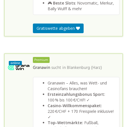
🎮
Beste Slots
: Novomatic, Merkur,
Bally Wulff & mehr
Gratiswette abgeben
Premium
online
Granawin
sucht in
Blankenburg (Harz)
Granawin – Alles, was Wett- und
Casinofans brauchen!
Ersteinzahlungsbonus Sport:
100 % bis 100 €/CHF! ✓
Casino-Willkommenspaket:
220 €/CHF + 170 Freispiele inklusive!
✓
Top-Wettmärkte:
Fußball,