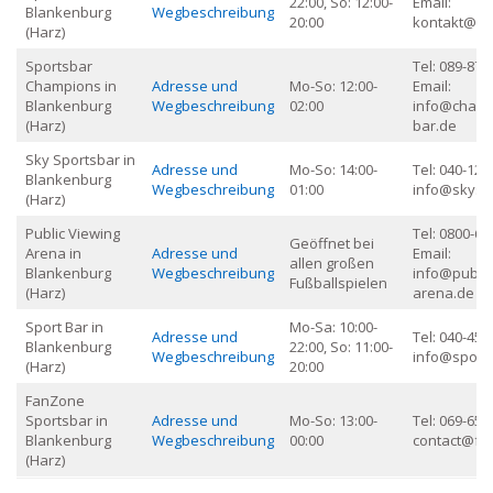
22:00, So: 12:00-
Email:
Blankenburg
Wegbeschreibung
20:00
kontakt@ad
(Harz)
Sportsbar
Tel: 089-876
Champions in
Adresse und
Mo-So: 12:00-
Email:
Blankenburg
Wegbeschreibung
02:00
info@champ
(Harz)
bar.de
Sky Sportsbar in
Adresse und
Mo-So: 14:00-
Tel: 040-123
Blankenburg
Wegbeschreibung
01:00
info@skysp
(Harz)
Public Viewing
Tel: 0800-65
Geöffnet bei
Arena in
Adresse und
Email:
allen großen
Blankenburg
Wegbeschreibung
info@public
Fußballspielen
(Harz)
arena.de
Sport Bar in
Mo-Sa: 10:00-
Adresse und
Tel: 040-456
Blankenburg
22:00, So: 11:00-
Wegbeschreibung
info@sport
(Harz)
20:00
FanZone
Sportsbar in
Adresse und
Mo-So: 13:00-
Tel: 069-654
Blankenburg
Wegbeschreibung
00:00
contact@fa
(Harz)