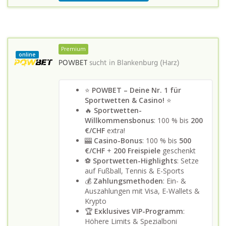
Premium
online
POWBET
sucht in
Blankenburg (Harz)
⭐
POWBET – Deine Nr. 1 für
Sportwetten & Casino!
⭐
🔥
Sportwetten-
Willkommensbonus
: 100 % bis
200
€/CHF
extra!
🎰
Casino-Bonus
: 100 % bis
500
€/CHF
+
200 Freispiele
geschenkt
⚽
Sportwetten-Highlights
: Setze
auf Fußball, Tennis & E-Sports
💰
Zahlungsmethoden
: Ein- &
Auszahlungen mit Visa, E-Wallets &
Krypto
🏆
Exklusives VIP-Programm
:
Höhere Limits & Spezialboni