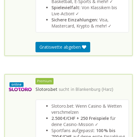
Basketball, E-Sports & mehr! ✓
Spielevielfalt:
Von Klassikern bis
Live-Action! ✓
Sichere Einzahlungen:
Visa,
Mastercard, Krypto & mehr! ✓
Gratiswette abgeben
Premium
online
Slotoro.bet
sucht in
Blankenburg (Harz)
Slotoro.bet: Wenn Casino & Wetten
verschmelzen
2.500 €/CHF + 250 Freispiele
für
deine Casino-Mission ✓
Sportfans aufgepasst:
100 % bis
700 €/CHF
auf deine erste Einzahlung