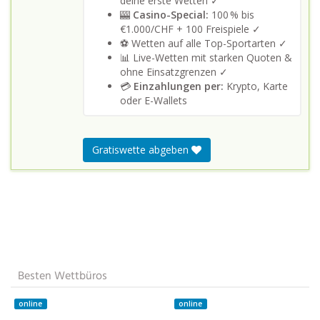
deine erste Wetten ✓
🎰
Casino-Special:
100 % bis
€1.000/CHF + 100 Freispiele ✓
⚽ Wetten auf alle Top-Sportarten ✓
📊 Live-Wetten mit starken Quoten &
ohne Einsatzgrenzen ✓
💳
Einzahlungen per:
Krypto, Karte
oder E-Wallets
Gratiswette abgeben
Besten Wettbüros
online
online