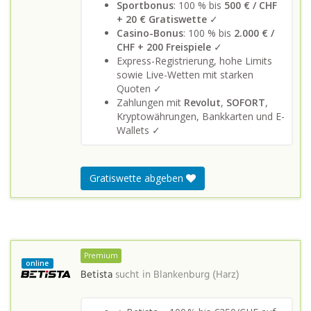
Sportbonus
: 100 % bis
500 € / CHF
+ 20 € Gratiswette
✓
Casino-Bonus
: 100 % bis
2.000 € /
CHF + 200 Freispiele
✓
Express-Registrierung, hohe Limits
sowie Live-Wetten mit starken
Quoten ✓
Zahlungen mit
Revolut
,
SOFORT
,
Kryptowährungen, Bankkarten und E-
Wallets ✓
Gratiswette abgeben
Premium
online
Betista
sucht in
Blankenburg (Harz)