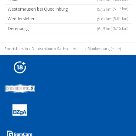
Westerhausen bei Quedlinburg
(5.12 km)
(5.12 km)
Weddersleben
(5.81 km)
(5.81 km)
Derenburg
(6.15 km)
(6.15 km)
Sportsbars in
»
Deutschland
»
Sachsen-Anhalt
»
Blankenburg (Harz)