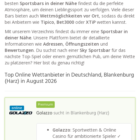
besten
Sportsbars in deiner Nähe
findest du die perfekte
Atmosphäre, um deinen Lieblingssport zu verfolgen. Viele dieser
Bars bieten auch
Wettmöglichkeiten vor Ort
, sodass du direkt
bei Anbietern wie
Tipico
,
Bet3000
oder
XTiP
wetten kannst.
Mit unserem Verzeichnis findest du immer eine
Sportsbar in
deiner Nähe
. Unsere Plattform bietet dir detaillierte
Informationen wie
Adressen
,
Öffnungszeiten
und
Bewertungen
. Du suchst nach einer
Sky Sportsbar
für das
nächste Top-Spiel oder einem gemütlichen Pub, um deine Wette
zu platzieren? Hier bist du genau richtig!
Top Online Wettanbieter in Deutschland, Blankenburg
(Harz) in August 2026
Premium
online
Golazzo
sucht in
Blankenburg (Harz)
Golazzo
: Sportwetten & Online
Casino für ambitionierte Spieler ✓