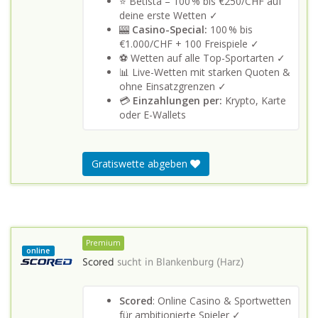
⭐ Betista – 100 % bis €250/CHF auf
deine erste Wetten ✓
🎰
Casino-Special:
100 % bis
€1.000/CHF + 100 Freispiele ✓
⚽ Wetten auf alle Top-Sportarten ✓
📊 Live-Wetten mit starken Quoten &
ohne Einsatzgrenzen ✓
💳
Einzahlungen per:
Krypto, Karte
oder E-Wallets
Gratiswette abgeben
Premium
online
Scored
sucht in
Blankenburg (Harz)
Scored
: Online Casino & Sportwetten
für ambitionierte Spieler ✓