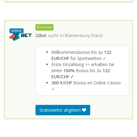
Premium
online
22bet
sucht in
Blankenburg (Harz)
Willkommensbonus bis zu
122
EUR/CHF
für Sportwetten ✓
Erste Einzahlung >> erhalten Sie
einen
100%
Bonus bis zu
122
EUR/CHF ✓
300 €/CHF
Bonus im Online Casino
✓
Gratiswette abgeben