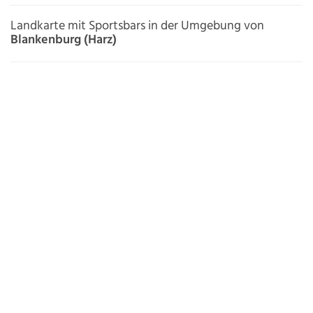
Landkarte mit Sportsbars in der Umgebung von
Blankenburg (Harz)