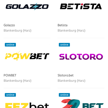
Golazzo
Betista
Blankenburg (Harz)
Blankenburg (Harz)
online
online
POWBET
Slotoro.bet
Blankenburg (Harz)
Blankenburg (Harz)
online
online