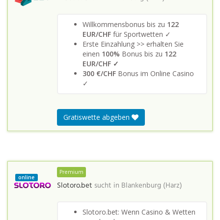
Willkommensbonus bis zu
122
EUR/CHF
für Sportwetten ✓
Erste Einzahlung >> erhalten Sie
einen
100%
Bonus bis zu
122
EUR/CHF ✓
300 €/CHF
Bonus im Online Casino
✓
Gratiswette abgeben
Premium
online
Slotoro.bet
sucht in
Blankenburg (Harz)
Slotoro.bet: Wenn Casino & Wetten