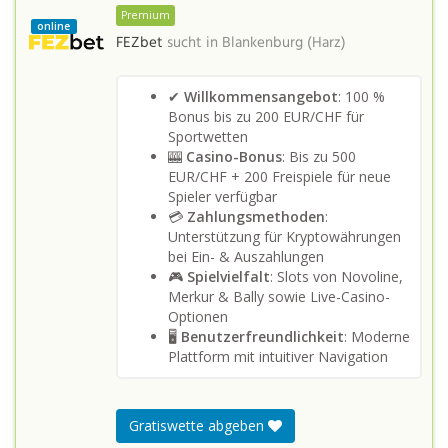
Premium
online
FEZbet
sucht in
Blankenburg (Harz)
✔
Willkommensangebot
: 100 %
Bonus bis zu 200 EUR/CHF für
Sportwetten
🎰
Casino-Bonus
: Bis zu 500
EUR/CHF + 200 Freispiele für neue
Spieler verfügbar
💳
Zahlungsmethoden
:
Unterstützung für Kryptowährungen
bei Ein- & Auszahlungen
🎮
Spielvielfalt
: Slots von Novoline,
Merkur & Bally sowie Live-Casino-
Optionen
🖥️
Benutzerfreundlichkeit
: Moderne
Plattform mit intuitiver Navigation
Gratiswette abgeben