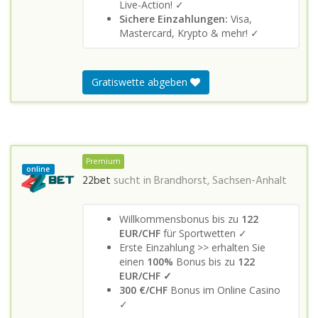
Live-Action! ✓
Sichere Einzahlungen:
Visa,
Mastercard, Krypto & mehr! ✓
Gratiswette abgeben
Premium
online
22bet
sucht in
Brandhorst, Sachsen-Anhalt
Willkommensbonus bis zu
122
EUR/CHF
für Sportwetten ✓
Erste Einzahlung >> erhalten Sie
einen
100%
Bonus bis zu
122
EUR/CHF ✓
300 €/CHF
Bonus im Online Casino
✓