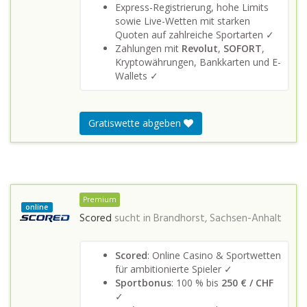
Express-Registrierung, hohe Limits
sowie Live-Wetten mit starken
Quoten auf zahlreiche Sportarten ✓
Zahlungen mit
Revolut
,
SOFORT
,
Kryptowährungen, Bankkarten und E-
Wallets ✓
Gratiswette abgeben
Premium
online
Scored
sucht in
Brandhorst, Sachsen-Anhalt
Scored
: Online Casino & Sportwetten
für ambitionierte Spieler ✓
Sportbonus
: 100 % bis
250 € / CHF
✓