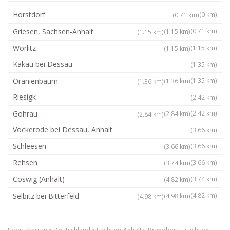
Horstdorf
(0 km)
(0.71 km)
Griesen, Sachsen-Anhalt
(0.71 km)
(1.15 km)
(1.15 km)
Wörlitz
(1.15 km)
(1.15 km)
Kakau bei Dessau
(1.35 km)
Oranienbaum
(1.35 km)
(1.36 km)
(1.36 km)
Riesigk
(2.42 km)
Gohrau
(2.42 km)
(2.84 km)
(2.84 km)
Vockerode bei Dessau, Anhalt
(3.66 km)
Schleesen
(3.66 km)
(3.66 km)
Rehsen
(3.66 km)
(3.74 km)
Coswig (Anhalt)
(3.74 km)
(4.82 km)
Selbitz bei Bitterfeld
(4.82 km)
(4.98 km)
(4.98 km)