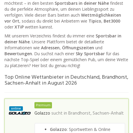
möchtest – in den besten
Sportsbars in deiner Nähe
findest
du die perfekte Atmosphäre, um deinen Lieblingssport zu
verfolgen. Viele dieser Bars bieten auch
Wettmöglichkeiten
vor Ort
, sodass du direkt bei Anbietern wie
Tipico
,
Bet3000
oder
XTiP
wetten kannst.
Mit unserem Verzeichnis findest du immer eine
Sportsbar in
deiner Nähe
. Unsere Plattform bietet dir detaillierte
Informationen wie
Adressen
,
Öffnungszeiten
und
Bewertungen
. Du suchst nach einer
Sky Sportsbar
für das
nächste Top-Spiel oder einem gemütlichen Pub, um deine Wette
zu platzieren? Hier bist du genau richtig!
Top Online Wettanbieter in Deutschland, Brandhorst,
Sachsen-Anhalt in August 2026
Premium
online
Golazzo
sucht in
Brandhorst, Sachsen-Anhalt
Golazzo
: Sportwetten & Online