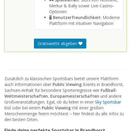
Merkur & Bally sowie Live-Casino-
Optionen
🖥️
Benutzerfreundlichkeit
: Moderne
Plattform mit intuitiver Navigation
Gratiswette abgeben
Zusätzlich zu klassischen Sportsbars bietet unsere Plattform
auch Informationen über
Public Viewing
-Events in Brandhorst,
Sachsen-Anhalt für besondere Sportereignisse wie
Fußball-
Weltmeisterschaften
,
Europameisterschaften
und andere
Großveranstaltungen. Egal, ob du lieber in einer
Sky Sportsbar
bist oder bei einem
Public Viewing
mit einer großen
Menschenmenge feiern möchtest – hier findest du alle Infos zu
den besten Orten.
Finde deine perfekte Sportsbar in Brandhorst,