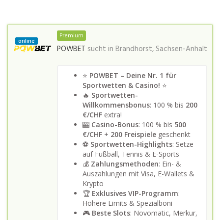
Premium
online
POWBET
sucht in
Brandhorst, Sachsen-Anhalt
⭐
POWBET – Deine Nr. 1 für
Sportwetten & Casino!
⭐
🔥
Sportwetten-
Willkommensbonus
: 100 % bis
200
€/CHF
extra!
🎰
Casino-Bonus
: 100 % bis
500
€/CHF
+
200 Freispiele
geschenkt
⚽
Sportwetten-Highlights
: Setze
auf Fußball, Tennis & E-Sports
💰
Zahlungsmethoden
: Ein- &
Auszahlungen mit Visa, E-Wallets &
Krypto
🏆
Exklusives VIP-Programm
:
Höhere Limits & Spezialboni
🎮
Beste Slots
: Novomatic, Merkur,