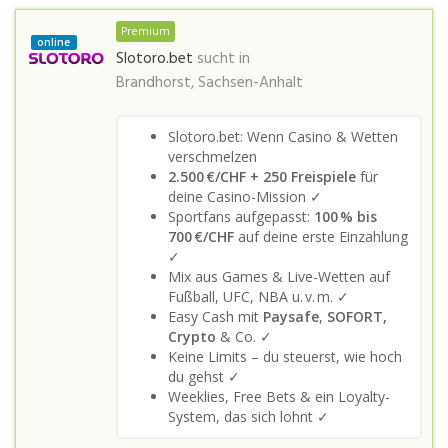
Premium
online
Slotoro.bet
sucht in
Brandhorst, Sachsen-Anhalt
Slotoro.bet: Wenn Casino & Wetten
verschmelzen
2.500 €/CHF + 250 Freispiele
für
deine Casino-Mission ✓
Sportfans aufgepasst:
100 % bis
700 €/CHF
auf deine erste Einzahlung
✓
Mix aus Games & Live-Wetten auf
Fußball, UFC, NBA u. v. m. ✓
Easy Cash mit
Paysafe
,
SOFORT,
Crypto
& Co. ✓
Keine Limits – du steuerst, wie hoch
du gehst ✓
Weeklies, Free Bets & ein Loyalty-
System, das sich lohnt ✓