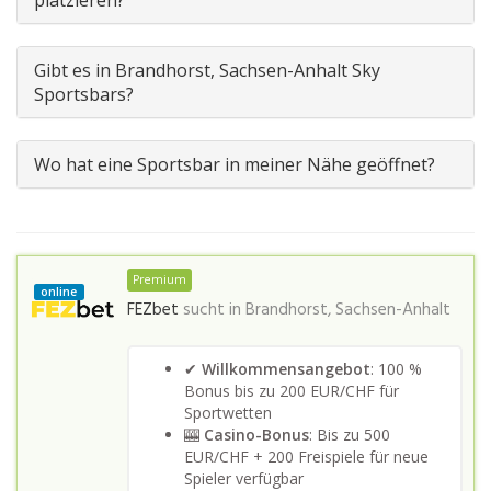
platzieren?
Gibt es in Brandhorst, Sachsen-Anhalt Sky
Sportsbars?
Wo hat eine Sportsbar in meiner Nähe geöffnet?
Premium
online
FEZbet
sucht in
Brandhorst, Sachsen-Anhalt
✔
Willkommensangebot
: 100 %
Bonus bis zu 200 EUR/CHF für
Sportwetten
🎰
Casino-Bonus
: Bis zu 500
EUR/CHF + 200 Freispiele für neue
Spieler verfügbar