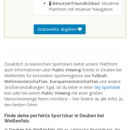
🖥️
Benutzerfreundlichkeit
: Moderne
Plattform mit intuitiver Navigation
Gratiswette abgeben
Zusätzlich zu klassischen Sportsbars bietet unsere Plattform
auch Informationen über
Public Viewing
-Events in Deuben bei
Weißenfels für besondere Sportereignisse wie
Fußball-
Weltmeisterschaften
,
Europameisterschaften
und andere
Großveranstaltungen. Egal, ob du lieber in einer
Sky Sportsbar
bist oder bei einem
Public Viewing
mit einer großen
Menschenmenge feiern möchtest – hier findest du alle Infos zu
den besten Orten.
Finde deine perfekte Sportsbar in Deuben bei
Weißenfels:
In
Deuben bei Weißenfels
gibt es zahlreiche
Sportsbars
, die