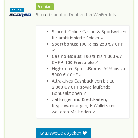
Premium
online
Scored
sucht in
Deuben bei Weißenfels
Scored
: Online Casino & Sportwetten
für ambitionierte Spieler ✓
Sportbonus
: 100 % bis
250 € / CHF
✓
Casino-Bonus
: 100 % bis
1.000 € /
CHF + 100 Freispiele
✓
Highroller Sport-Bonus:
50% bis zu
5000 € / CHF
✓
Attraktives Cashback von bis zu
2.000 € / CHF
sowie laufende
Bonusaktionen ✓
Zahlungen mit Kreditkarten,
Kryptowährungen, E-Wallets und
weiteren Methoden ✓
Gratiswette abgeben