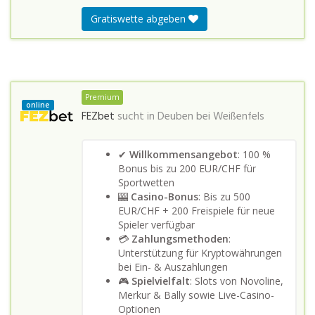
Gratiswette abgeben
Premium
online
FEZbet
sucht in
Deuben bei Weißenfels
✔
Willkommensangebot
: 100 %
Bonus bis zu 200 EUR/CHF für
Sportwetten
🎰
Casino-Bonus
: Bis zu 500
EUR/CHF + 200 Freispiele für neue
Spieler verfügbar
💳
Zahlungsmethoden
:
Unterstützung für Kryptowährungen
bei Ein- & Auszahlungen
🎮
Spielvielfalt
: Slots von Novoline,
Merkur & Bally sowie Live-Casino-
Optionen