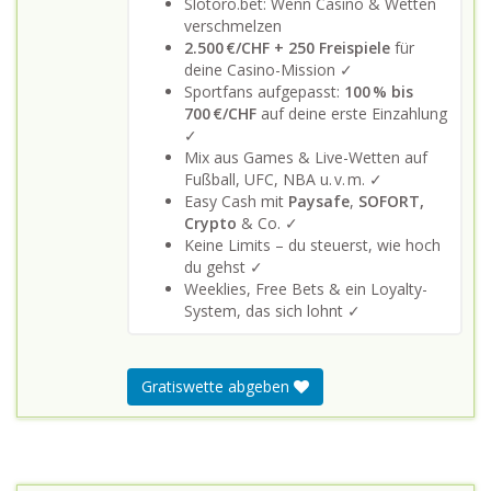
Slotoro.bet: Wenn Casino & Wetten
verschmelzen
2.500 €/CHF + 250 Freispiele
für
deine Casino-Mission ✓
Sportfans aufgepasst:
100 % bis
700 €/CHF
auf deine erste Einzahlung
✓
Mix aus Games & Live-Wetten auf
Fußball, UFC, NBA u. v. m. ✓
Easy Cash mit
Paysafe
,
SOFORT,
Crypto
& Co. ✓
Keine Limits – du steuerst, wie hoch
du gehst ✓
Weeklies, Free Bets & ein Loyalty-
System, das sich lohnt ✓
Gratiswette abgeben