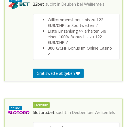
22bet
sucht in
Deuben bei Weißenfels
Willkommensbonus bis zu
122
EUR/CHF
für Sportwetten ✓
Erste Einzahlung >> erhalten Sie
einen
100%
Bonus bis zu
122
EUR/CHF ✓
300 €/CHF
Bonus im Online Casino
✓
Gratiswette abgeben
Premium
online
Slotoro.bet
sucht in
Deuben bei Weißenfels