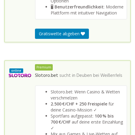
Optionen
🖥️
Benutzerfreundlichkeit
: Moderne
Plattform mit intuitiver Navigation
Gratiswette abgeben
Premium
online
Slotoro.bet
sucht in
Deuben bei Weißenfels
Slotoro.bet: Wenn Casino & Wetten
verschmelzen
2.500 €/CHF + 250 Freispiele
für
deine Casino-Mission ✓
Sportfans aufgepasst:
100 % bis
700 €/CHF
auf deine erste Einzahlung
✓
Mix aus Games & Live-Wetten auf