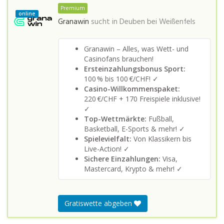
Premium
online
Granawin
sucht in
Deuben bei Weißenfels
Granawin – Alles, was Wett- und
Casinofans brauchen!
Ersteinzahlungsbonus Sport:
100 % bis 100 €/CHF! ✓
Casino-Willkommenspaket:
220 €/CHF + 170 Freispiele inklusive!
✓
Top-Wettmärkte:
Fußball,
Basketball, E-Sports & mehr! ✓
Spielevielfalt:
Von Klassikern bis
Live-Action! ✓
Sichere Einzahlungen:
Visa,
Mastercard, Krypto & mehr! ✓
Gratiswette abgeben