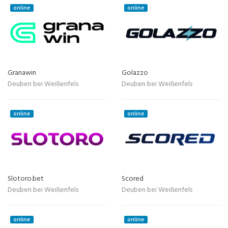
online
online
Granawin
Golazzo
Deuben bei Weißenfels
Deuben bei Weißenfels
online
online
Slotoro.bet
Scored
Deuben bei Weißenfels
Deuben bei Weißenfels
online
online