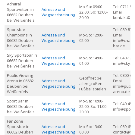
Admiral
Mo-Sa: 09:00-
Tel: 0711-56
Sportwetten in
Adresse und
22:00, So: 12:00-
Email:
06682 Deuben
Wegbeschreibung
20:00
kontakt@ad
bei Weißenfels
Sportsbar
Tel: 089-876
Champions in
Adresse und
Mo-So: 12:00-
Email:
06682 Deuben
Wegbeschreibung
02:00
info@champ
bei Weißenfels
bar.de
Sky Sportsbar in
Adresse und
Mo-So: 14:00-
Tel: 040-123
06682 Deuben
Wegbeschreibung
01:00
info@skysp
bei Weißenfels
Public Viewing
Tel: 0800-65
Geöffnet bei
Arena in 06682
Adresse und
Email:
allen großen
Deuben bei
Wegbeschreibung
info@public
Fußballspielen
Weißenfels
arena.de
Sport Bar in
Mo-Sa: 10:00-
Adresse und
Tel: 040-456
06682 Deuben
22:00, So: 11:00-
Wegbeschreibung
info@sport
bei Weißenfels
20:00
FanZone
Sportsbar in
Adresse und
Mo-So: 13:00-
Tel: 069-654
06682 Deuben
Wegbeschreibung
00:00
contact@fa