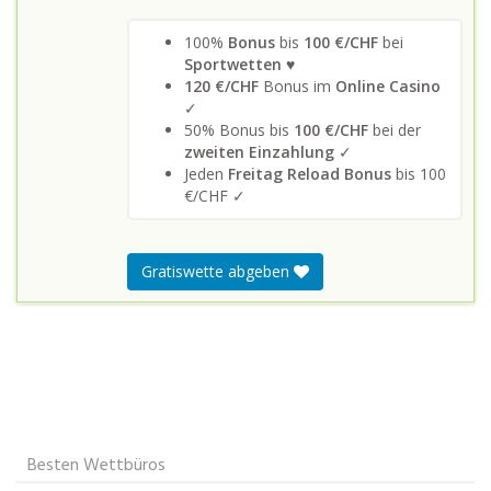
100%
Bonus
bis
100 €/CHF
bei
Sportwetten
♥
120 €/CHF
Bonus im
Online Casino
✓
50% Bonus bis
100 €/CHF
bei der
zweiten Einzahlung
✓
Jeden
Freitag Reload Bonus
bis 100
€/CHF ✓
Gratiswette abgeben
Besten Wettbüros