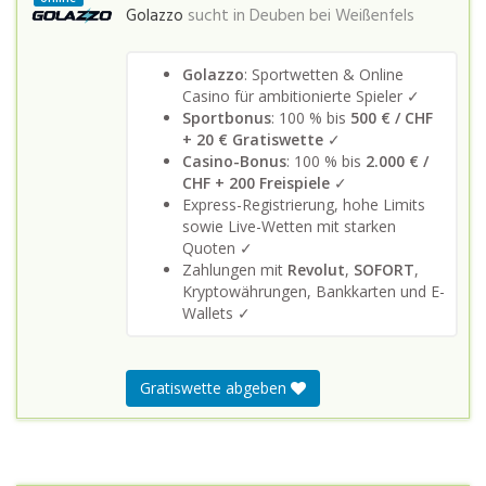
Golazzo
sucht in
Deuben bei Weißenfels
Golazzo
: Sportwetten & Online
Casino für ambitionierte Spieler ✓
Sportbonus
: 100 % bis
500 € / CHF
+ 20 € Gratiswette
✓
Casino-Bonus
: 100 % bis
2.000 € /
CHF + 200 Freispiele
✓
Express-Registrierung, hohe Limits
sowie Live-Wetten mit starken
Quoten ✓
Zahlungen mit
Revolut
,
SOFORT
,
Kryptowährungen, Bankkarten und E-
Wallets ✓
Gratiswette abgeben