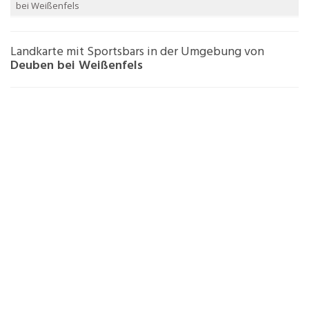
bei Weißenfels
Landkarte mit Sportsbars in der Umgebung von
Deuben bei Weißenfels