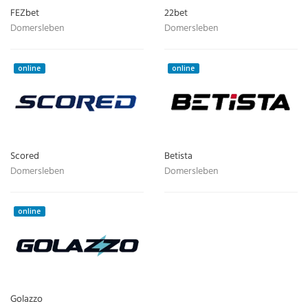
FEZbet
22bet
Domersleben
Domersleben
online
online
Scored
Betista
Domersleben
Domersleben
online
Golazzo