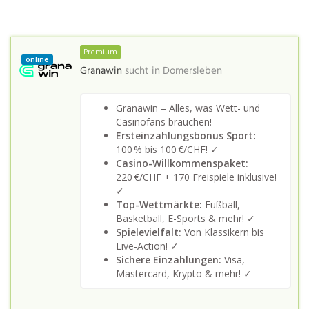
Premium
online
Granawin
sucht in
Domersleben
Granawin – Alles, was Wett- und
Casinofans brauchen!
Ersteinzahlungsbonus Sport:
100 % bis 100 €/CHF! ✓
Casino-Willkommenspaket:
220 €/CHF + 170 Freispiele inklusive!
✓
Top-Wettmärkte:
Fußball,
Basketball, E-Sports & mehr! ✓
Spielevielfalt:
Von Klassikern bis
Live-Action! ✓
Sichere Einzahlungen:
Visa,
Mastercard, Krypto & mehr! ✓