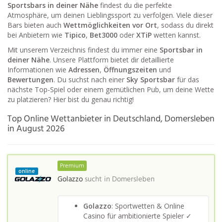
Sportsbars in deiner Nähe
findest du die perfekte
Atmosphäre, um deinen Lieblingssport zu verfolgen. Viele dieser
Bars bieten auch
Wettmöglichkeiten vor Ort
, sodass du direkt
bei Anbietern wie
Tipico
,
Bet3000
oder
XTiP
wetten kannst.
Mit unserem Verzeichnis findest du immer eine
Sportsbar in
deiner Nähe
. Unsere Plattform bietet dir detaillierte
Informationen wie
Adressen
,
Öffnungszeiten
und
Bewertungen
. Du suchst nach einer
Sky Sportsbar
für das
nächste Top-Spiel oder einem gemütlichen Pub, um deine Wette
zu platzieren? Hier bist du genau richtig!
Top Online Wettanbieter in Deutschland, Domersleben
in August 2026
Premium
online
Golazzo
sucht in
Domersleben
Golazzo
: Sportwetten & Online
Casino für ambitionierte Spieler ✓