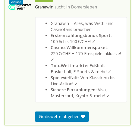
online
Granawin
sucht in
Domersleben
Granawin – Alles, was Wett- und
Casinofans brauchen!
Ersteinzahlungsbonus Sport:
100 % bis 100 €/CHF! ✓
Casino-Willkommenspaket:
220 €/CHF + 170 Freispiele inklusive!
✓
Top-Wettmärkte:
Fußball,
Basketball, E-Sports & mehr! ✓
Spielevielfalt:
Von Klassikern bis
Live-Action! ✓
Sichere Einzahlungen:
Visa,
Mastercard, Krypto & mehr! ✓
Gratiswette abgeben