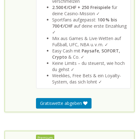
verschmelzen
2.500 €/CHF + 250 Freispiele
für
deine Casino-Mission ✓
Sportfans aufgepasst:
100 % bis
700 €/CHF
auf deine erste Einzahlung
✓
Mix aus Games & Live-Wetten auf
Fußball, UFC, NBA u. v. m. ✓
Easy Cash mit
Paysafe
,
SOFORT,
Crypto
& Co. ✓
Keine Limits – du steuerst, wie hoch
du gehst ✓
Weeklies, Free Bets & ein Loyalty-
System, das sich lohnt ✓
Gratiswette abgeben
Premium