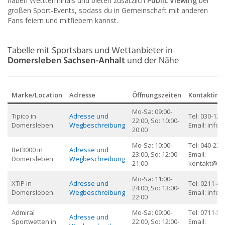
haben Wettterminals und bieten zusätzlich
Public Viewing
bei
großen Sport-Events, sodass du in Gemeinschaft mit anderen
Fans feiern und mitfiebern kannst.
Tabelle mit Sportsbars und Wettanbieter in
Domersleben
Sachsen-Anhalt
und der Nähe
Marke/Location
Adresse
Öffnungszeiten
Kontaktinf
Mo-Sa: 09:00-
Tipico in
Adresse und
Tel: 030-123
22:00, So: 10:00-
Domersleben
Wegbeschreibung
Email:
info@
20:00
Mo-Sa: 10:00-
Tel: 040-234
Bet3000 in
Adresse und
23:00, So: 12:00-
Email:
Domersleben
Wegbeschreibung
21:00
kontakt@be
Mo-Sa: 11:00-
XTiP in
Adresse und
Tel: 0211-45
24:00, So: 13:00-
Domersleben
Wegbeschreibung
Email:
info@
22:00
Admiral
Mo-Sa: 09:00-
Tel: 0711-56
Adresse und
Sportwetten in
22:00, So: 12:00-
Email: