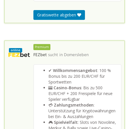
Gratiswette abgeben
Premium
online
FEZbet
sucht in
Domersleben
✔
Willkommensangebot
: 100 %
Bonus bis zu 200 EUR/CHF für
Sportwetten
🎰
Casino-Bonus
: Bis zu 500
EUR/CHF + 200 Freispiele für neue
Spieler verfügbar
💳
Zahlungsmethoden
:
Unterstützung für Kryptowährungen
bei Ein- & Auszahlungen
🎮
Spielvielfalt
: Slots von Novoline,
Merkur & Bally sowie Live-Casino-