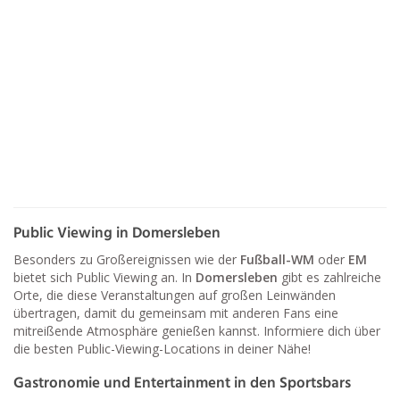
Public Viewing in Domersleben
Besonders zu Großereignissen wie der
Fußball-WM
oder
EM
bietet sich Public Viewing an. In
Domersleben
gibt es zahlreiche
Orte, die diese Veranstaltungen auf großen Leinwänden
übertragen, damit du gemeinsam mit anderen Fans eine
mitreißende Atmosphäre genießen kannst. Informiere dich über
die besten Public-Viewing-Locations in deiner Nähe!
Gastronomie und Entertainment in den Sportsbars