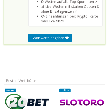
⚽ Wetten auf alle Top-Sportarten ✓
📊 Live-Wetten mit starken Quoten &
ohne Einsatzgrenzen ✓
💳
Einzahlungen per:
Krypto, Karte
oder E-Wallets
Gratiswette abgeben
Besten Wettbüros
online
online