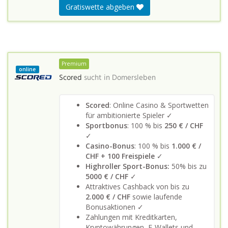
Gratiswette abgeben
Premium
online
Scored
sucht in
Domersleben
Scored
: Online Casino & Sportwetten
für ambitionierte Spieler ✓
Sportbonus
: 100 % bis
250 € / CHF
✓
Casino-Bonus
: 100 % bis
1.000 € /
CHF + 100 Freispiele
✓
Highroller Sport-Bonus:
50% bis zu
5000 € / CHF
✓
Attraktives Cashback von bis zu
2.000 € / CHF
sowie laufende
Bonusaktionen ✓
Zahlungen mit Kreditkarten,
Kryptowährungen, E-Wallets und