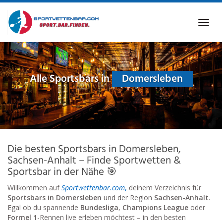
Skip
to
Toggl
main
navig
content
Alle Sportsbars in
Domersleben
Die besten Sportsbars in Domersleben,
Sachsen-Anhalt – Finde Sportwetten &
Sportsbar in der Nähe 🎯
Willkommen auf
Sportwettenbar.com
,
deinem Verzeichnis für
Sportsbars in Domersleben
und der Region
Sachsen-Anhalt
.
Egal ob du spannende
Bundesliga
,
Champions League
oder
Formel 1
-Rennen live erleben möchtest – in den besten