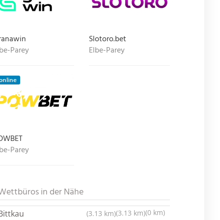
ranawin
Slotoro.bet
lbe-Parey
Elbe-Parey
online
OWBET
lbe-Parey
Wettbüros in der Nähe
(0 km)
Bittkau
(3.13 km)
(3.13 km)