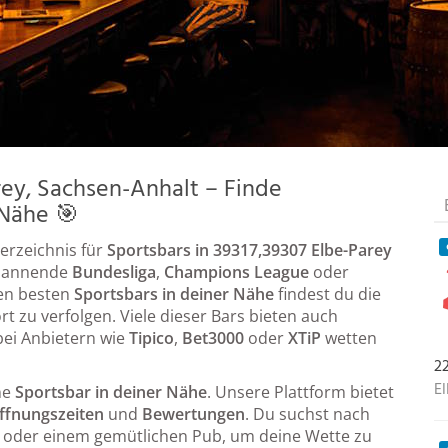
rey, Sachsen-Anhalt – Finde
 Nähe 🎯
rzeichnis für
Sportsbars in 39317,39307 Elbe-Parey
spannende
Bundesliga
,
Champions League
oder
den besten
Sportsbars in deiner Nähe
findest du die
 zu verfolgen. Viele dieser Bars bieten auch
 bei Anbietern wie
Tipico
,
Bet3000
oder
XTiP
wetten
2
E
ne
Sportsbar in deiner Nähe
. Unsere Plattform bietet
ffnungszeiten
und
Bewertungen
. Du suchst nach
l oder einem gemütlichen Pub, um deine Wette zu