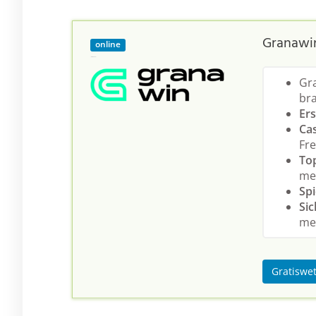
Granawi
online
Gra
br
Er
Ca
Fre
To
me
Spi
Sic
me
Gratiswe