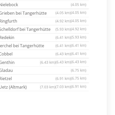
Nielebock
(4.05 km)
(4.05 km)
Grieben bei Tangerhütte
(4.05 km)
Ringfurth
(4.05 km)
(4.92 km)
Schelldorf bei Tangerhütte
(4.92 km)
(5.93 km)
Redekin
(5.93 km)
(6.41 km)
Jerchel bei Tangerhütte
(6.41 km)
(6.41 km)
Cobbel
(6.41 km)
(6.43 km)
(6.43 km)
Genthin
(6.43 km)
(6.43 km)
Gladau
(6.75 km)
Rietzel
(6.75 km)
(6.91 km)
(6.91 km)
Uetz (Altmark)
(7.03 km)
(7.03 km)