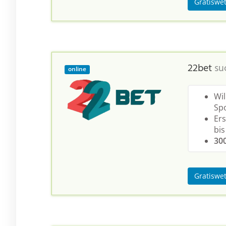
Gratiswe
22bet
su
online
Wi
Sp
Ers
bis
30
Gratiswe