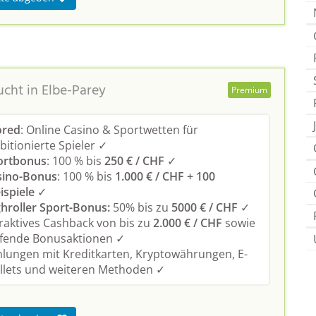
ucht in
Elbe-Parey
Premium
ored
: Online Casino & Sportwetten für
itionierte Spieler ✓
ortbonus
: 100 % bis
250 € / CHF
✓
sino-Bonus
: 100 % bis
1.000 € / CHF + 100
ispiele
✓
hroller Sport-Bonus:
50% bis zu
5000 € / CHF
✓
raktives Cashback von bis zu
2.000 € / CHF
sowie
ufende Bonusaktionen ✓
lungen mit Kreditkarten, Kryptowährungen, E-
llets und weiteren Methoden ✓