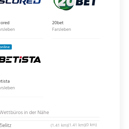
cored
20bet
arsleben
Farsleben
online
tista
arsleben
Wettbüros in der Nähe
(0 km)
Zielitz
(1.41 km)
(1.41 km)