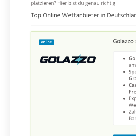
platzieren? Hier bist du genau richtig!
Top Online Wettanbieter in Deutschlan
Golazzo
online
Go
amb
Sp
Gr
Ca
Fre
Exp
We
Za
Ba