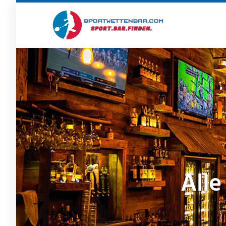
Skip
to
main
content
Alle