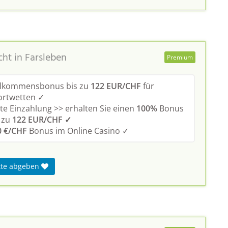
cht in
Farsleben
Premium
llkommensbonus bis zu
122 EUR/CHF
für
ortwetten ✓
te Einzahlung >> erhalten Sie einen
100%
Bonus
 zu
122 EUR/CHF ✓
0 €/CHF
Bonus im Online Casino ✓
tte abgeben