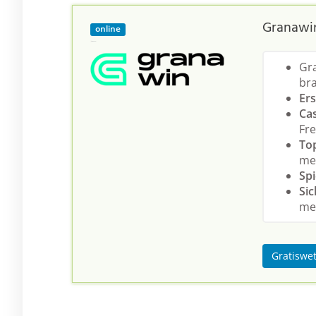
Granawi
online
Gra
br
Er
Ca
Fre
To
me
Spi
Sic
me
Gratiswe