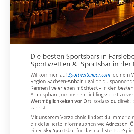
Die besten Sportsbars in Farsleb
Sportwetten & Sportsbar in der
Willkommen auf
Sportwettenbar.com
,
deinem Ve
Region
Sachsen-Anhalt
. Egal ob du spannend
Rennen live erleben möchtest – in den beste
Atmosphäre, um deinen Lieblingssport zu verf
Wettmöglichkeiten vor Ort
, sodass du direkt
kannst.
Mit unserem Verzeichnis findest du immer ei
dir detaillierte Informationen wie
Adressen
,
Ö
einer
Sky Sportsbar
für das nächste Top-Spie