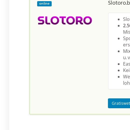
Slotoro.
online
Sl
2.5
Mi
Sp
ers
Mix
u. 
Ea
Kei
Wee
lo
Gratiswe