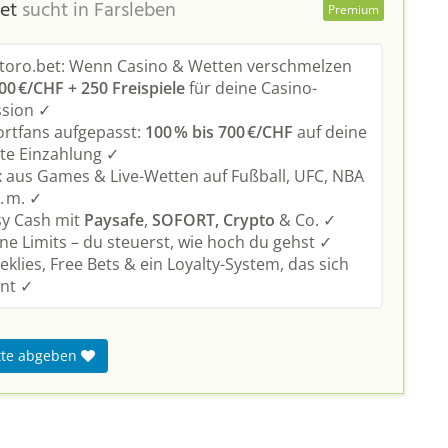
bet
sucht in
Farsleben
Premium
otoro.bet: Wenn Casino & Wetten verschmelzen
00 €/CHF + 250 Freispiele
für deine Casino-
ssion ✓
ortfans aufgepasst:
100 % bis 700 €/CHF
auf deine
te Einzahlung ✓
 aus Games & Live-Wetten auf Fußball, UFC, NBA
v. m. ✓
sy Cash mit
Paysafe
,
SOFORT, Crypto
& Co. ✓
ne Limits – du steuerst, wie hoch du gehst ✓
klies, Free Bets & ein Loyalty-System, das sich
hnt ✓
tte abgeben