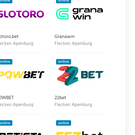
online
online
otoro.bet
Granawin
lecken Apenburg
Flecken Apenburg
online
online
OWBET
22bet
lecken Apenburg
Flecken Apenburg
online
online