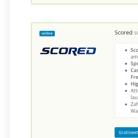
Scored
s
online
Sc
amb
Sp
Ca
Fre
Hig
Att
la
Zah
Wa
Gratiswe