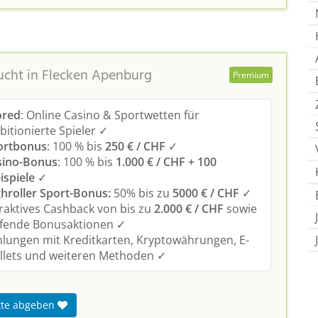
ucht in
Flecken Apenburg
Premium
ored
: Online Casino & Sportwetten für
itionierte Spieler ✓
ortbonus
: 100 % bis
250 € / CHF
✓
sino-Bonus
: 100 % bis
1.000 € / CHF + 100
ispiele
✓
hroller Sport-Bonus:
50% bis zu
5000 € / CHF
✓
raktives Cashback von bis zu
2.000 € / CHF
sowie
ufende Bonusaktionen ✓
lungen mit Kreditkarten, Kryptowährungen, E-
llets und weiteren Methoden ✓
tte abgeben