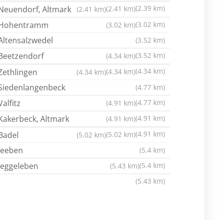
(2.39 km)
Neuendorf, Altmark
(2.41 km)
(2.41 km)
Hohentramm
(3.02 km)
(3.02 km)
Altensalzwedel
(3.52 km)
Beetzendorf
(3.52 km)
(4.34 km)
(4.34 km)
Zethlingen
(4.34 km)
(4.34 km)
Siedenlangenbeck
(4.77 km)
Valfitz
(4.77 km)
(4.91 km)
Kakerbeck, Altmark
(4.91 km)
(4.91 km)
(4.91 km)
Badel
(5.02 km)
(5.02 km)
Jeeben
(5.4 km)
Jeggeleben
(5.4 km)
(5.43 km)
(5.43 km)