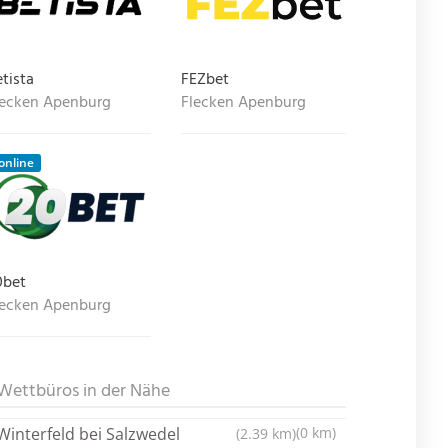
tista
FEZbet
lecken Apenburg
Flecken Apenburg
online
0bet
lecken Apenburg
Wettbüros in der Nähe
Winterfeld bei Salzwedel
(0 km)
(2.39 km)