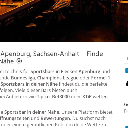
n Apenburg, Sachsen-Anhalt – Finde
 Nähe 🎯
rzeichnis für
Sportsbars in Flecken Apenburg
und
nende
Bundesliga
,
Champions League
oder
Formel 1
-
n
Sportsbars in deiner Nähe
findest du die perfekte
olgen. Viele dieser Bars bieten auch
 bei Anbietern wie
Tipico
,
Bet3000
oder
XTiP
wetten
G
F
ne
Sportsbar in deiner Nähe
. Unsere Plattform bietet
ffnungszeiten
und
Bewertungen
. Du suchst nach
l oder einem gemütlichen Pub, um deine Wette zu