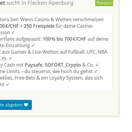
bet
sucht in
Flecken Apenburg
Premium
otoro.bet: Wenn Casino & Wetten verschmelzen
00 €/CHF + 250 Freispiele
für deine Casino-
ssion ✓
ortfans aufgepasst:
100 % bis 700 €/CHF
auf deine
te Einzahlung ✓
 aus Games & Live-Wetten auf Fußball, UFC, NBA
v. m. ✓
sy Cash mit
Paysafe
,
SOFORT, Crypto
& Co. ✓
ne Limits – du steuerst, wie hoch du gehst ✓
klies, Free Bets & ein Loyalty-System, das sich
hnt ✓
tte abgeben