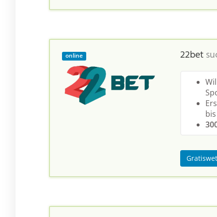
22bet
su
online
Wi
Sp
Ers
bis
30
Gratiswe