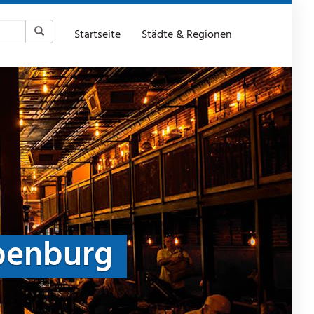
Startseite
Städte & Regionen
penburg