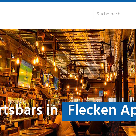
rtsbars in
Flecken A