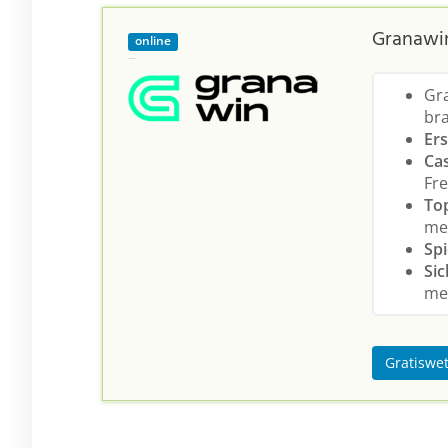
Granawi
online
Gra
br
Er
Ca
Fre
To
me
Spi
Sic
me
Gratiswe