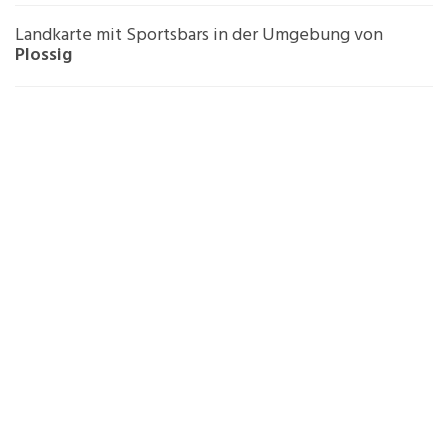
Landkarte mit Sportsbars in der Umgebung von
Plossig