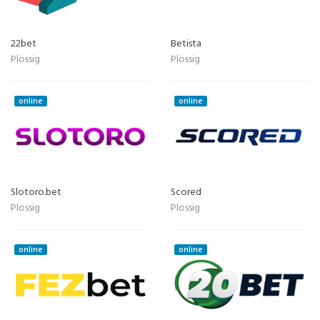
22bet
Betista
Plossig
Plossig
online
online
Slotoro.bet
Scored
Plossig
Plossig
online
online