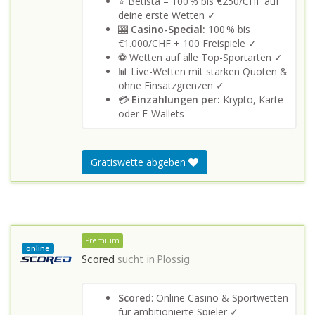
⭐ Betista – 100 % bis €250/CHF auf
deine erste Wetten ✓
🎰
Casino-Special:
100 % bis
€1.000/CHF + 100 Freispiele ✓
⚽ Wetten auf alle Top-Sportarten ✓
📊 Live-Wetten mit starken Quoten &
ohne Einsatzgrenzen ✓
💳
Einzahlungen per:
Krypto, Karte
oder E-Wallets
Gratiswette abgeben
Premium
online
Scored
sucht in
Plossig
Scored
: Online Casino & Sportwetten
für ambitionierte Spieler ✓