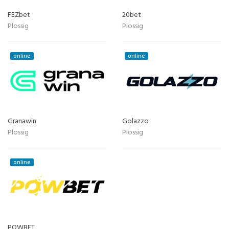
FEZbet
20bet
Plossig
Plossig
online
online
Granawin
Golazzo
Plossig
Plossig
online
POWBET