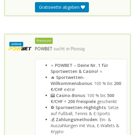
Gratiswette abgeben
Premium
online
POWBET
sucht in
Plossig
⭐
POWBET – Deine Nr. 1 für
Sportwetten & Casino!
⭐
🔥
Sportwetten-
Willkommensbonus
: 100 % bis
200
€/CHF
extra!
🎰
Casino-Bonus
: 100 % bis
500
€/CHF
+
200 Freispiele
geschenkt
⚽
Sportwetten-Highlights
: Setze
auf Fußball, Tennis & E-Sports
💰
Zahlungsmethoden
: Ein- &
Auszahlungen mit Visa, E-Wallets &
Krypto