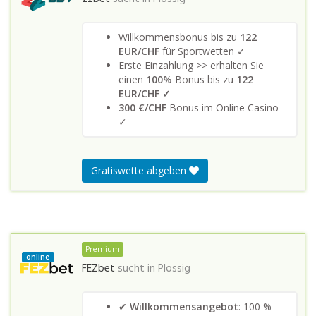
Willkommensbonus bis zu
122
EUR/CHF
für Sportwetten ✓
Erste Einzahlung >> erhalten Sie
einen
100%
Bonus bis zu
122
EUR/CHF ✓
300 €/CHF
Bonus im Online Casino
✓
Gratiswette abgeben
Premium
online
FEZbet
sucht in
Plossig
✔
Willkommensangebot
: 100 %