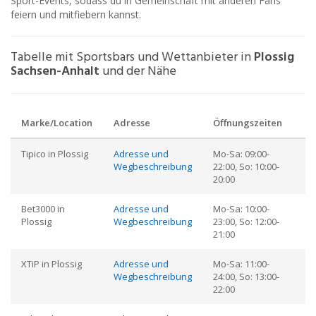
Sport-Events, sodass du in Gemeinschaft mit anderen Fans
feiern und mitfiebern kannst.
Tabelle mit Sportsbars und Wettanbieter in
Plossig
Sachsen-Anhalt
und der Nähe
Marke/Location
Adresse
Öffnungszeiten
Tipico in Plossig
Adresse und
Mo-Sa: 09:00-
Wegbeschreibung
22:00, So: 10:00-
20:00
Bet3000 in
Adresse und
Mo-Sa: 10:00-
Plossig
Wegbeschreibung
23:00, So: 12:00-
21:00
XTiP in Plossig
Adresse und
Mo-Sa: 11:00-
Wegbeschreibung
24:00, So: 13:00-
22:00