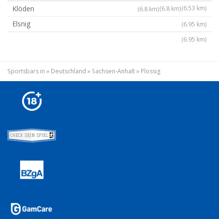
Klöden
(6.53 km)
(6.8 km)
(6.8 km)
Elsnig
(6.95 km)
(6.95 km)
Sportsbars in
»
Deutschland
»
Sachsen-Anhalt
»
Plossig