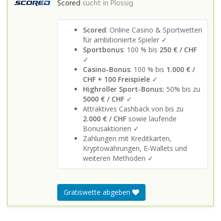
Scored
sucht in
Plossig
Scored
: Online Casino & Sportwetten
für ambitionierte Spieler ✓
Sportbonus
: 100 % bis
250 € / CHF
✓
Casino-Bonus
: 100 % bis
1.000 € /
CHF + 100 Freispiele
✓
Highroller Sport-Bonus:
50% bis zu
5000 € / CHF
✓
Attraktives Cashback von bis zu
2.000 € / CHF
sowie laufende
Bonusaktionen ✓
Zahlungen mit Kreditkarten,
Kryptowährungen, E-Wallets und
weiteren Methoden ✓
Gratiswette abgeben