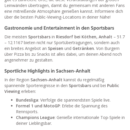
Leinwänden übertragen, damit du gemeinsam mit anderen Fans
eine mitreißende Atmosphäre genießen kannst. Informiere dich
über die besten Public-Viewing-Locations in deiner Nähe!
Gastronomie und Entertainment in den Sportsbars
Die meisten
Sportsbars
in
Riesdorf bei Köthen, Anhalt
– 51.7
– 12.1167 bieten nicht nur Sportübertragungen, sondern auch
ein breites Angebot an
Speisen
und
Getränken
. Von Burgern
über Pizza bis zu Snacks ist alles dabei, um deinen Abend noch
angenehmer zu gestalten.
Sportliche Highlights in Sachsen-Anhalt
In der Region
Sachsen-Anhalt
kannst du regelmäßig
spannende Sportereignisse in den
Sportsbars
und bei
Public
Viewing
erleben:
Bundesliga
: Verfolge die spannendsten Spiele live.
Formel 1 und MotoGP
: Erlebe die Spannung des
Rennsports.
Champions League
: Genieße internationale Top-Spiele in
deiner Lieblingsbar.