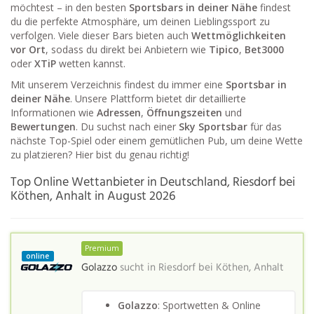
möchtest – in den besten
Sportsbars in deiner Nähe
findest
du die perfekte Atmosphäre, um deinen Lieblingssport zu
verfolgen. Viele dieser Bars bieten auch
Wettmöglichkeiten
vor Ort
, sodass du direkt bei Anbietern wie
Tipico
,
Bet3000
oder
XTiP
wetten kannst.
Mit unserem Verzeichnis findest du immer eine
Sportsbar in
deiner Nähe
. Unsere Plattform bietet dir detaillierte
Informationen wie
Adressen
,
Öffnungszeiten
und
Bewertungen
. Du suchst nach einer
Sky Sportsbar
für das
nächste Top-Spiel oder einem gemütlichen Pub, um deine Wette
zu platzieren? Hier bist du genau richtig!
Top Online Wettanbieter in Deutschland, Riesdorf bei
Köthen, Anhalt in August 2026
Premium
online
Golazzo
sucht in
Riesdorf bei Köthen, Anhalt
Golazzo
: Sportwetten & Online