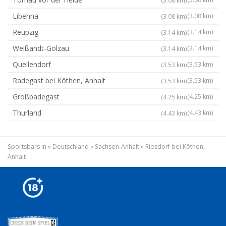
(3.08 km)
Libehna
(3.08 km)
(3.08 km)
Reupzig
(3.14 km)
(3.14 km)
Weißandt-Gölzau
(3.14 km)
(3.14 km)
Quellendorf
(3.53 km)
(3.53 km)
Radegast bei Köthen, Anhalt
(3.53 km)
(3.53 km)
Großbadegast
(4.25 km)
(4.25 km)
Thurland
(4.43 km)
(4.43 km)
Sportsbars in
»
Deutschland
»
Sachsen-Anhalt
»
Riesdorf bei Köthen,
Anhalt