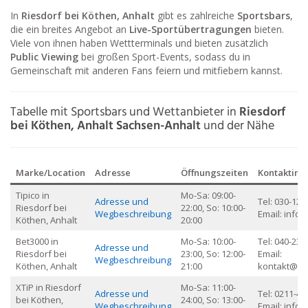
In
Riesdorf bei Köthen, Anhalt
gibt es zahlreiche
Sportsbars
,
die ein breites Angebot an
Live-Sportübertragungen
bieten.
Viele von ihnen haben Wettterminals und bieten zusätzlich
Public Viewing
bei großen Sport-Events, sodass du in
Gemeinschaft mit anderen Fans feiern und mitfiebern kannst.
Tabelle mit Sportsbars und Wettanbieter in
Riesdorf
bei Köthen, Anhalt
Sachsen-Anhalt
und der Nähe
Marke/Location
Adresse
Öffnungszeiten
Kontaktinf
Tipico in
Mo-Sa: 09:00-
Adresse und
Tel: 030-123
Riesdorf bei
22:00, So: 10:00-
Wegbeschreibung
Email:
info@
Köthen, Anhalt
20:00
Bet3000 in
Mo-Sa: 10:00-
Tel: 040-234
Adresse und
Riesdorf bei
23:00, So: 12:00-
Email:
Wegbeschreibung
Köthen, Anhalt
21:00
kontakt@be
XTiP in Riesdorf
Mo-Sa: 11:00-
Adresse und
Tel: 0211-45
bei Köthen,
24:00, So: 13:00-
Wegbeschreibung
Email:
info@