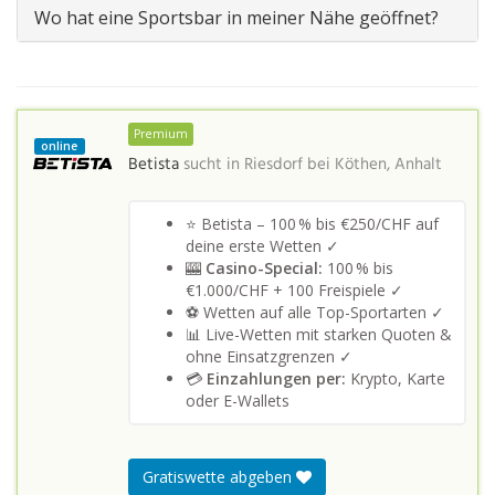
Wo hat eine Sportsbar in meiner Nähe geöffnet?
Premium
online
Betista
sucht in
Riesdorf bei Köthen, Anhalt
⭐ Betista – 100 % bis €250/CHF auf
deine erste Wetten ✓
🎰
Casino-Special:
100 % bis
€1.000/CHF + 100 Freispiele ✓
⚽ Wetten auf alle Top-Sportarten ✓
📊 Live-Wetten mit starken Quoten &
ohne Einsatzgrenzen ✓
💳
Einzahlungen per:
Krypto, Karte
oder E-Wallets
Gratiswette abgeben