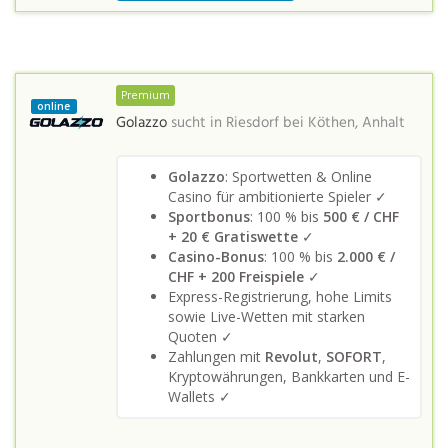
Premium
online
Golazzo
sucht in
Riesdorf bei Köthen, Anhalt
Golazzo
: Sportwetten & Online
Casino für ambitionierte Spieler ✓
Sportbonus
: 100 % bis
500 € / CHF
+ 20 € Gratiswette
✓
Casino-Bonus
: 100 % bis
2.000 € /
CHF + 200 Freispiele
✓
Express-Registrierung, hohe Limits
sowie Live-Wetten mit starken
Quoten ✓
Zahlungen mit
Revolut
,
SOFORT
,
Kryptowährungen, Bankkarten und E-
Wallets ✓