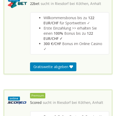
22bet
sucht in
Riesdorf bei Köthen, Anhalt
Willkommensbonus bis zu
122
EUR/CHF
für Sportwetten ✓
Erste Einzahlung >> erhalten Sie
einen
100%
Bonus bis zu
122
EUR/CHF ✓
300 €/CHF
Bonus im Online Casino
✓
Gratiswette abgeben
Premium
online
Scored
sucht in
Riesdorf bei Köthen, Anhalt