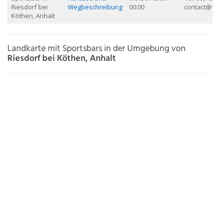
Riesdorf bei
Wegbeschreibung
00:00
contact@fa
Köthen, Anhalt
Landkarte mit Sportsbars in der Umgebung von
Riesdorf bei Köthen, Anhalt