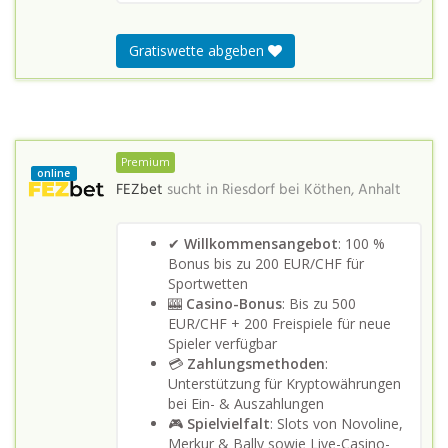
Gratiswette abgeben
Premium
online
FEZbet
sucht in
Riesdorf bei Köthen, Anhalt
✔
Willkommensangebot
: 100 %
Bonus bis zu 200 EUR/CHF für
Sportwetten
🎰
Casino-Bonus
: Bis zu 500
EUR/CHF + 200 Freispiele für neue
Spieler verfügbar
💳
Zahlungsmethoden
:
Unterstützung für Kryptowährungen
bei Ein- & Auszahlungen
🎮
Spielvielfalt
: Slots von Novoline,
Merkur & Bally sowie Live-Casino-