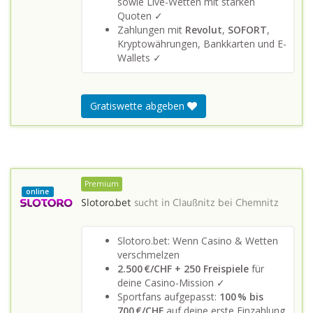
sowie Live-Wetten mit starken
Quoten ✓
Zahlungen mit
Revolut
,
SOFORT
,
Kryptowährungen, Bankkarten und E-
Wallets ✓
Gratiswette abgeben
Premium
online
Slotoro.bet
sucht in
Claußnitz bei Chemnitz
Slotoro.bet: Wenn Casino & Wetten
verschmelzen
2.500 €/CHF + 250 Freispiele
für
deine Casino-Mission ✓
Sportfans aufgepasst:
100 % bis
700 €/CHF
auf deine erste Einzahlung