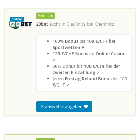
Premium
online
20bet
sucht in
Claußnitz bei Chemnitz
100%
Bonus
bis
100 €/CHF
bei
Sportwetten
♥
120 €/CHF
Bonus im
Online Casino
✓
50% Bonus bis
100 €/CHF
bei der
zweiten Einzahlung
✓
Jeden
Freitag Reload Bonus
bis 100
€/CHF ✓
Gratiswette abgeben