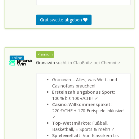
Gratiswette abgeben
Premium
online
Granawin
sucht in
Claußnitz bei Chemnitz
Granawin – Alles, was Wett- und
Casinofans brauchen!
Ersteinzahlungsbonus Sport:
100 % bis 100 €/CHF! ✓
Casino-Willkommenspaket:
220 €/CHF + 170 Freispiele inklusive!
✓
Top-Wettmärkte:
Fußball,
Basketball, E-Sports & mehr! ✓
Spielevielfalt:
Von Klassikern bis