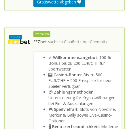
Gratiswette abgeben
Premium
online
FEZbet
sucht in
Claußnitz bei Chemnitz
✔
Willkommensangebot
: 100 %
Bonus bis zu 200 EUR/CHF für
Sportwetten
🎰
Casino-Bonus
: Bis zu 500
EUR/CHF + 200 Freispiele für neue
Spieler verfügbar
💳
Zahlungsmethoden
:
Unterstützung für Kryptowährungen
bei Ein- & Auszahlungen
🎮
Spielvielfalt
: Slots von Novoline,
Merkur & Bally sowie Live-Casino-
Optionen
🖥️
Benutzerfreundlichkeit
: Moderne