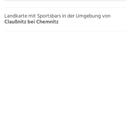
Landkarte mit Sportsbars in der Umgebung von
Claußnitz bei Chemnitz