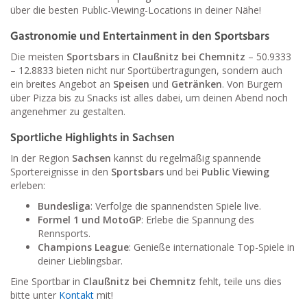
über die besten Public-Viewing-Locations in deiner Nähe!
Gastronomie und Entertainment in den Sportsbars
Die meisten
Sportsbars
in
Claußnitz bei Chemnitz
– 50.9333
– 12.8833 bieten nicht nur Sportübertragungen, sondern auch
ein breites Angebot an
Speisen
und
Getränken
. Von Burgern
über Pizza bis zu Snacks ist alles dabei, um deinen Abend noch
angenehmer zu gestalten.
Sportliche Highlights in Sachsen
In der Region
Sachsen
kannst du regelmäßig spannende
Sportereignisse in den
Sportsbars
und bei
Public Viewing
erleben:
Bundesliga
: Verfolge die spannendsten Spiele live.
Formel 1 und MotoGP
: Erlebe die Spannung des
Rennsports.
Champions League
: Genieße internationale Top-Spiele in
deiner Lieblingsbar.
Eine Sportbar in
Claußnitz bei Chemnitz
fehlt, teile uns dies
bitte unter
Kontakt
mit!