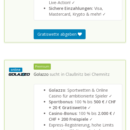
Live-Action! ✓
Sichere Einzahlungen:
Visa,
Mastercard, Krypto & mehr! ✓
Gratiswette abgeben
Premium
online
Golazzo
sucht in
Claußnitz bei Chemnitz
Golazzo
: Sportwetten & Online
Casino für ambitionierte Spieler ✓
Sportbonus
: 100 % bis
500 € / CHF
+ 20 € Gratiswette
✓
Casino-Bonus
: 100 % bis
2.000 € /
CHF + 200 Freispiele
✓
Express-Registrierung, hohe Limits