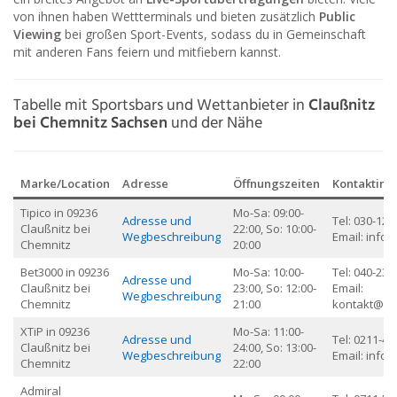
von ihnen haben Wettterminals und bieten zusätzlich
Public
Viewing
bei großen Sport-Events, sodass du in Gemeinschaft
mit anderen Fans feiern und mitfiebern kannst.
Tabelle mit Sportsbars und Wettanbieter in
Claußnitz
bei Chemnitz
Sachsen
und der Nähe
Marke/Location
Adresse
Öffnungszeiten
Kontaktinf
Tipico in 09236
Mo-Sa: 09:00-
Adresse und
Tel: 030-123
Claußnitz bei
22:00, So: 10:00-
Wegbeschreibung
Email:
info@
Chemnitz
20:00
Bet3000 in 09236
Mo-Sa: 10:00-
Tel: 040-234
Adresse und
Claußnitz bei
23:00, So: 12:00-
Email:
Wegbeschreibung
Chemnitz
21:00
kontakt@be
XTiP in 09236
Mo-Sa: 11:00-
Adresse und
Tel: 0211-45
Claußnitz bei
24:00, So: 13:00-
Wegbeschreibung
Email:
info@
Chemnitz
22:00
Admiral