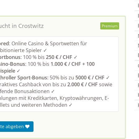
ucht in
Crostwitz
Premium
ored
: Online Casino & Sportwetten für
itionierte Spieler ✓
ortbonus
: 100 % bis
250 € / CHF
✓
sino-Bonus
: 100 % bis
1.000 € / CHF + 100
ispiele
✓
hroller Sport-Bonus:
50% bis zu
5000 € / CHF
✓
raktives Cashback von bis zu
2.000 € / CHF
sowie
ufende Bonusaktionen ✓
lungen mit Kreditkarten, Kryptowährungen, E-
llets und weiteren Methoden ✓
tte abgeben