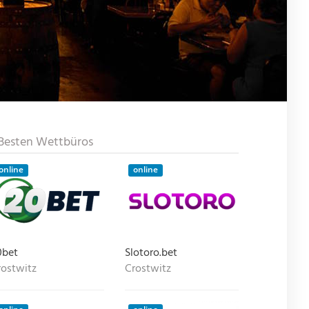
Besten Wettbüros
online
online
0bet
Slotoro.bet
rostwitz
Crostwitz