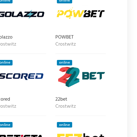
online
online
olazzo
POWBET
rostwitz
Crostwitz
online
online
cored
22bet
rostwitz
Crostwitz
online
online