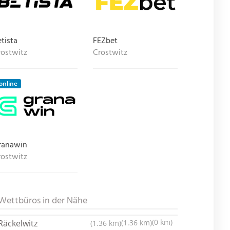
tista
FEZbet
rostwitz
Crostwitz
online
ranawin
rostwitz
Wettbüros in der Nähe
(0 km)
Räckelwitz
(1.36 km)
(1.36 km)