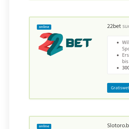
22bet
su
online
Wi
Sp
Ers
bis
30
Gratiswe
Slotoro.
online