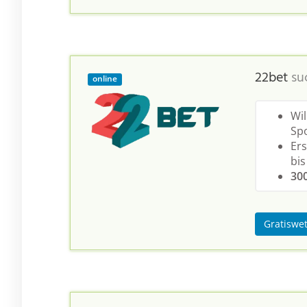
22bet
su
online
Wi
Sp
Ers
bis
30
Gratiswe