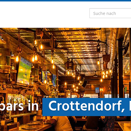
bars in
Crottendorf,