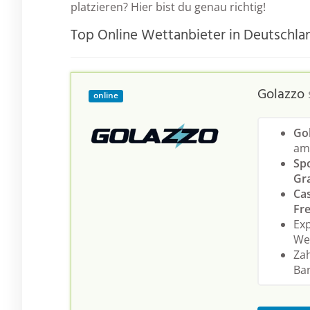
platzieren? Hier bist du genau richtig!
Top Online Wettanbieter in Deutschlan
Golazzo
online
Go
amb
Sp
Gr
Ca
Fre
Exp
We
Za
Ba