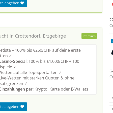
tte abgeben
2
Cr
ucht in
Crottendorf, Erzgebirge
Premium
etista – 100 % bis €250/CHF auf deine erste
tten ✓
Casino-Special:
100 % bis €1.000/CHF + 100
ispiele ✓
G
etten auf alle Top-Sportarten ✓
Cr
Live-Wetten mit starken Quoten & ohne
nsatzgrenzen ✓
Einzahlungen per:
Krypto, Karte oder E-Wallets
tte abgeben