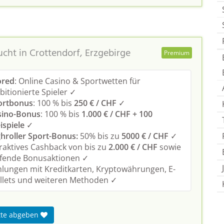
ucht in
Crottendorf, Erzgebirge
Premium
ored
: Online Casino & Sportwetten für
itionierte Spieler ✓
ortbonus
: 100 % bis
250 € / CHF
✓
sino-Bonus
: 100 % bis
1.000 € / CHF + 100
ispiele
✓
hroller Sport-Bonus:
50% bis zu
5000 € / CHF
✓
raktives Cashback von bis zu
2.000 € / CHF
sowie
ufende Bonusaktionen ✓
lungen mit Kreditkarten, Kryptowährungen, E-
llets und weiteren Methoden ✓
tte abgeben