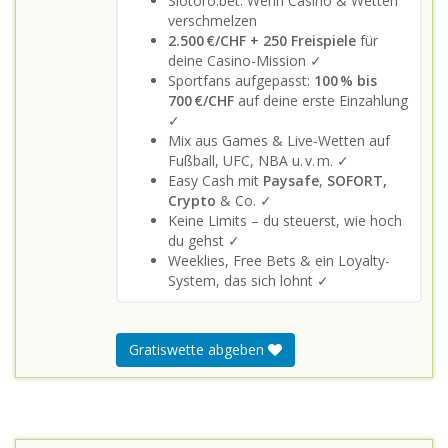
Slotoro.bet: Wenn Casino & Wetten
verschmelzen
2.500 €/CHF + 250 Freispiele
für
deine Casino-Mission ✓
Sportfans aufgepasst:
100 % bis
700 €/CHF
auf deine erste Einzahlung
✓
Mix aus Games & Live-Wetten auf
Fußball, UFC, NBA u. v. m. ✓
Easy Cash mit
Paysafe
,
SOFORT,
Crypto
& Co. ✓
Keine Limits – du steuerst, wie hoch
du gehst ✓
Weeklies, Free Bets & ein Loyalty-
System, das sich lohnt ✓
Gratiswette abgeben