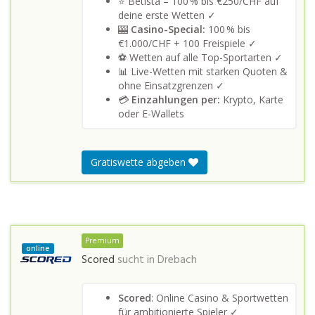
⭐ Betista – 100 % bis €250/CHF auf
deine erste Wetten ✓
🎰
Casino-Special:
100 % bis
€1.000/CHF + 100 Freispiele ✓
⚽ Wetten auf alle Top-Sportarten ✓
📊 Live-Wetten mit starken Quoten &
ohne Einsatzgrenzen ✓
💳
Einzahlungen per:
Krypto, Karte
oder E-Wallets
Gratiswette abgeben
Premium
online
Scored
sucht in
Drebach
Scored
: Online Casino & Sportwetten
für ambitionierte Spieler ✓