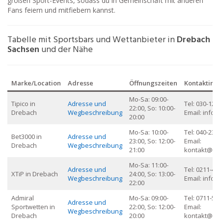
großen Sport-Events, sodass du in Gemeinschaft mit anderen
Fans feiern und mitfiebern kannst.
Tabelle mit Sportsbars und Wettanbieter in
Drebach
Sachsen
und der Nähe
Marke/Location
Adresse
Öffnungszeiten
Kontaktinf
Mo-Sa: 09:00-
Tipico in
Adresse und
Tel: 030-123
22:00, So: 10:00-
Drebach
Wegbeschreibung
Email:
info@
20:00
Mo-Sa: 10:00-
Tel: 040-234
Bet3000 in
Adresse und
23:00, So: 12:00-
Email:
Drebach
Wegbeschreibung
21:00
kontakt@be
Mo-Sa: 11:00-
Adresse und
Tel: 0211-45
XTiP in Drebach
24:00, So: 13:00-
Wegbeschreibung
Email:
info@
22:00
Admiral
Mo-Sa: 09:00-
Tel: 0711-56
Adresse und
Sportwetten in
22:00, So: 12:00-
Email:
Wegbeschreibung
Drebach
20:00
kontakt@ad