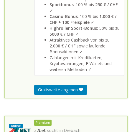
Sportbonus
: 100 % bis
250 € / CHF
✓
Casino-Bonus
: 100 % bis
1.000 € /
CHF + 100 Freispiele
✓
Highroller Sport-Bonus:
50% bis zu
5000 € / CHF
✓
Attraktives Cashback von bis zu
2.000 € / CHF
sowie laufende
Bonusaktionen ✓
Zahlungen mit Kreditkarten,
Kryptowährungen, E-Wallets und
weiteren Methoden ✓
Gratiswette abgeben
Premium
online
22bet
sucht in
Drebach