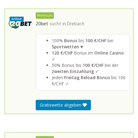
Premium
online
20bet
sucht in
Drebach
100%
Bonus
bis
100 €/CHF
bei
Sportwetten
♥
120 €/CHF
Bonus im
Online Casino
✓
50% Bonus bis
100 €/CHF
bei der
zweiten Einzahlung
✓
Jeden
Freitag Reload Bonus
bis 100
€/CHF ✓
Gratiswette abgeben