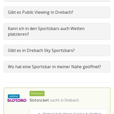
Gibt es Public Viewing in Drebach?
Kann ich in den Sportsbars auch Wetten
platzieren?
Gibt es in Drebach Sky Sportsbars?
Wo hat eine Sportsbar in meiner Nähe geöffnet?
Premium
online
Slotoro.bet
sucht in
Drebach