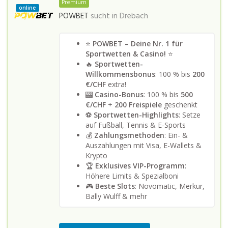
Premium
online
POWBET
sucht in
Drebach
⭐
POWBET – Deine Nr. 1 für
Sportwetten & Casino!
⭐
🔥
Sportwetten-
Willkommensbonus
: 100 % bis
200
€/CHF
extra!
🎰
Casino-Bonus
: 100 % bis
500
€/CHF
+
200 Freispiele
geschenkt
⚽
Sportwetten-Highlights
: Setze
auf Fußball, Tennis & E-Sports
💰
Zahlungsmethoden
: Ein- &
Auszahlungen mit Visa, E-Wallets &
Krypto
🏆
Exklusives VIP-Programm
:
Höhere Limits & Spezialboni
🎮
Beste Slots
: Novomatic, Merkur,
Bally Wulff & mehr