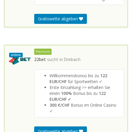
Gratiswette abgeben
Premium
online
22bet
sucht in
Drebach
Willkommensbonus bis zu
122
EUR/CHF
für Sportwetten ✓
Erste Einzahlung >> erhalten Sie
einen
100%
Bonus bis zu
122
EUR/CHF ✓
300 €/CHF
Bonus im Online Casino
✓
Gratiswette abgeben