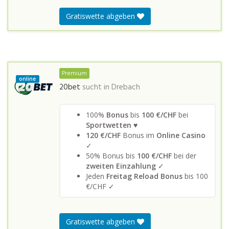
Gratiswette abgeben
Premium
online
20bet
sucht in
Drebach
100%
Bonus
bis
100 €/CHF
bei
Sportwetten
♥
120 €/CHF
Bonus im
Online Casino
✓
50% Bonus bis
100 €/CHF
bei der
zweiten Einzahlung
✓
Jeden
Freitag Reload Bonus
bis 100
€/CHF ✓
Gratiswette abgeben