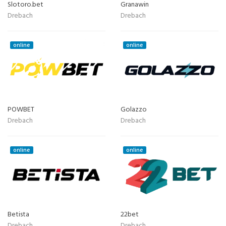
Slotoro.bet
Granawin
Drebach
Drebach
online
online
POWBET
Golazzo
Drebach
Drebach
online
online
Betista
22bet
Drebach
Drebach