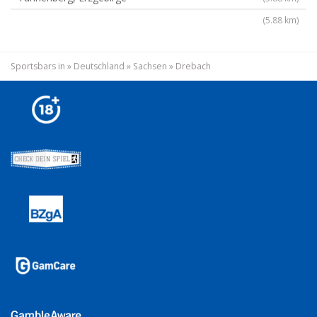
(5.88 km)
Sportsbars in
»
Deutschland
»
Sachsen
»
Drebach