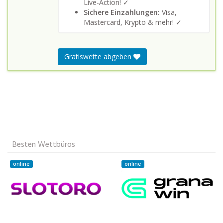
Live-Action! ✓
Sichere Einzahlungen:
Visa,
Mastercard, Krypto & mehr! ✓
Gratiswette abgeben
Besten Wettbüros
online
online