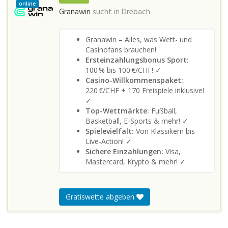
online
Granawin
sucht in
Drebach
Granawin – Alles, was Wett- und
Casinofans brauchen!
Ersteinzahlungsbonus Sport:
100 % bis 100 €/CHF! ✓
Casino-Willkommenspaket:
220 €/CHF + 170 Freispiele inklusive!
✓
Top-Wettmärkte:
Fußball,
Basketball, E-Sports & mehr! ✓
Spielevielfalt:
Von Klassikern bis
Live-Action! ✓
Sichere Einzahlungen:
Visa,
Mastercard, Krypto & mehr! ✓
Gratiswette abgeben