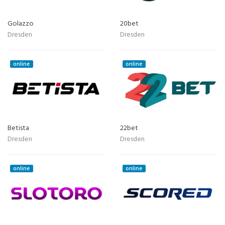
Golazzo
20bet
Dresden
Dresden
online
online
Betista
22bet
Dresden
Dresden
online
online