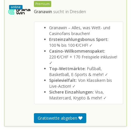
Premium
online
Granawin
sucht in
Dresden
Granawin – Alles, was Wett- und
Casinofans brauchen!
Ersteinzahlungsbonus Sport:
100 % bis 100 €/CHF! ✓
Casino-Willkommenspaket:
220 €/CHF + 170 Freispiele inklusive!
✓
Top-Wettmärkte:
Fußball,
Basketball, E-Sports & mehr! ✓
Spielevielfalt:
Von Klassikern bis
Live-Action! ✓
Sichere Einzahlungen:
Visa,
Mastercard, Krypto & mehr! ✓
Gratiswette abgeben