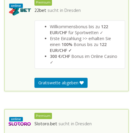
Premium
online
22bet
sucht in
Dresden
Willkommensbonus bis zu
122
EUR/CHF
für Sportwetten ✓
Erste Einzahlung >> erhalten Sie
einen
100%
Bonus bis zu
122
EUR/CHF ✓
300 €/CHF
Bonus im Online Casino
✓
Gratiswette abgeben
Premium
online
Slotoro.bet
sucht in
Dresden