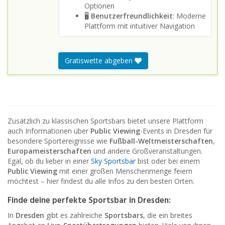
Optionen
🖥️
Benutzerfreundlichkeit
: Moderne
Plattform mit intuitiver Navigation
Gratiswette abgeben
Zusätzlich zu klassischen Sportsbars bietet unsere Plattform
auch Informationen über
Public Viewing
-Events in Dresden für
besondere Sportereignisse wie
Fußball-Weltmeisterschaften
,
Europameisterschaften
und andere Großveranstaltungen.
Egal, ob du lieber in einer
Sky Sportsbar
bist oder bei einem
Public Viewing
mit einer großen Menschenmenge feiern
möchtest – hier findest du alle Infos zu den besten Orten.
Finde deine perfekte Sportsbar in Dresden:
In
Dresden
gibt es zahlreiche
Sportsbars
, die ein breites