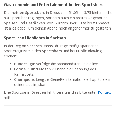
Gastronomie und Entertainment in den Sportsbars
Die meisten
Sportsbars
in
Dresden
– 51.05 – 13.75 bieten nicht
nur Sportübertragungen, sondern auch ein breites Angebot an
Speisen
und
Getränken
. Von Burgern über Pizza bis zu Snacks
ist alles dabei, um deinen Abend noch angenehmer zu gestalten.
Sportliche Highlights in Sachsen
In der Region
Sachsen
kannst du regelmäßig spannende
Sportereignisse in den
Sportsbars
und bei
Public Viewing
erleben:
Bundesliga
: Verfolge die spannendsten Spiele live.
Formel 1 und MotoGP
: Erlebe die Spannung des
Rennsports.
Champions League
: Genieße internationale Top-Spiele in
deiner Lieblingsbar.
Eine Sportbar in
Dresden
fehlt, teile uns dies bitte unter
Kontakt
mit!