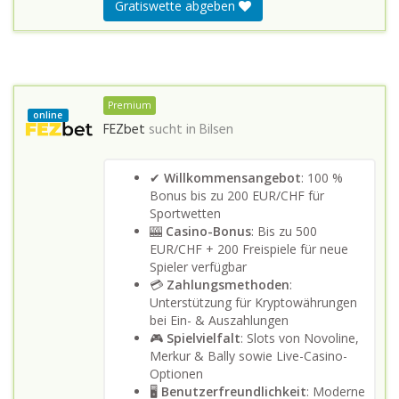
Gratiswette abgeben
Premium
online
FEZbet
sucht in
Bilsen
✔
Willkommensangebot
: 100 %
Bonus bis zu 200 EUR/CHF für
Sportwetten
🎰
Casino-Bonus
: Bis zu 500
EUR/CHF + 200 Freispiele für neue
Spieler verfügbar
💳
Zahlungsmethoden
:
Unterstützung für Kryptowährungen
bei Ein- & Auszahlungen
🎮
Spielvielfalt
: Slots von Novoline,
Merkur & Bally sowie Live-Casino-
Optionen
🖥️
Benutzerfreundlichkeit
: Moderne