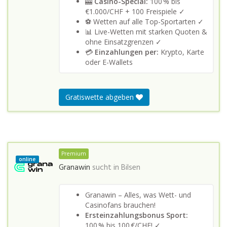
🎰
Casino-Special:
100 % bis
€1.000/CHF + 100 Freispiele ✓
⚽ Wetten auf alle Top-Sportarten ✓
📊 Live-Wetten mit starken Quoten &
ohne Einsatzgrenzen ✓
💳
Einzahlungen per:
Krypto, Karte
oder E-Wallets
Gratiswette abgeben
Premium
online
Granawin
sucht in
Bilsen
Granawin – Alles, was Wett- und
Casinofans brauchen!
Ersteinzahlungsbonus Sport:
100 % bis 100 €/CHF! ✓