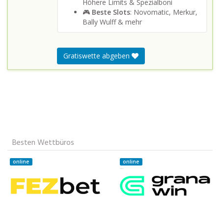
Höhere Limits & Spezialboni
🎮
Beste Slots
: Novomatic, Merkur,
Bally Wulff & mehr
Gratiswette abgeben
Besten Wettbüros
online
online