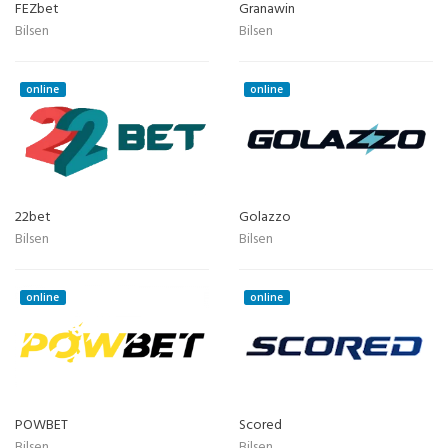
FEZbet
Granawin
Bilsen
Bilsen
online
online
22bet
Golazzo
Bilsen
Bilsen
online
online
POWBET
Scored
Bilsen
Bilsen