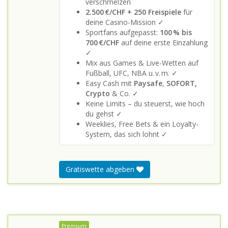
verschmelzen
2.500 €/CHF + 250 Freispiele
für
deine Casino-Mission ✓
Sportfans aufgepasst:
100 % bis
700 €/CHF
auf deine erste Einzahlung
✓
Mix aus Games & Live-Wetten auf
Fußball, UFC, NBA u. v. m. ✓
Easy Cash mit
Paysafe
,
SOFORT,
Crypto
& Co. ✓
Keine Limits – du steuerst, wie hoch
du gehst ✓
Weeklies, Free Bets & ein Loyalty-
System, das sich lohnt ✓
Gratiswette abgeben
Premium