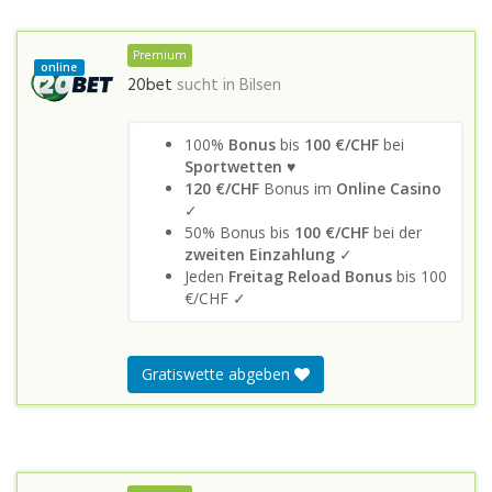
Premium
online
20bet
sucht in
Bilsen
100%
Bonus
bis
100 €/CHF
bei
Sportwetten
♥
120 €/CHF
Bonus im
Online Casino
✓
50% Bonus bis
100 €/CHF
bei der
zweiten Einzahlung
✓
Jeden
Freitag Reload Bonus
bis 100
€/CHF ✓
Gratiswette abgeben