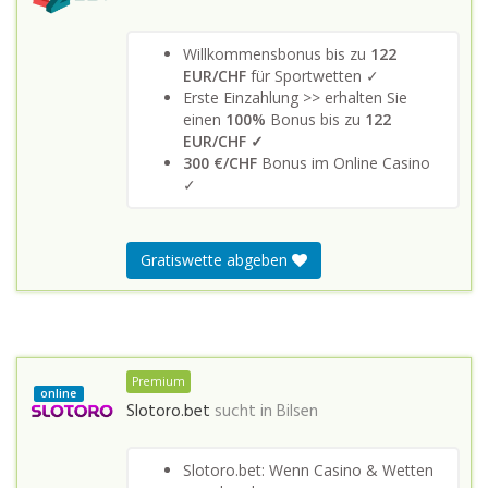
Willkommensbonus bis zu
122
EUR/CHF
für Sportwetten ✓
Erste Einzahlung >> erhalten Sie
einen
100%
Bonus bis zu
122
EUR/CHF ✓
300 €/CHF
Bonus im Online Casino
✓
Gratiswette abgeben
Premium
online
Slotoro.bet
sucht in
Bilsen
Slotoro.bet: Wenn Casino & Wetten