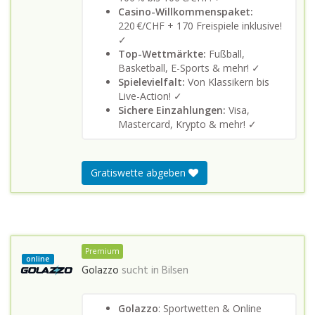
Casino-Willkommenspaket:
220 €/CHF + 170 Freispiele inklusive!
✓
Top-Wettmärkte:
Fußball,
Basketball, E-Sports & mehr! ✓
Spielevielfalt:
Von Klassikern bis
Live-Action! ✓
Sichere Einzahlungen:
Visa,
Mastercard, Krypto & mehr! ✓
Gratiswette abgeben
Premium
online
Golazzo
sucht in
Bilsen
Golazzo
: Sportwetten & Online