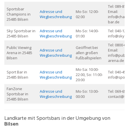
Tel: 089-876
Sportsbar
Adresse und
Mo-So: 12:00-
Email:
Champions in
Wegbeschreibung
02:00
info@champ
25485 Bilsen
bar.de
Sky Sportsbar in
Adresse und
Mo-So: 14:00-
Tel: 040-123
25485 Bilsen
Wegbeschreibung
01:00
info@skysp
Tel: 0800-65
Public Viewing
Geöffnet bei
Adresse und
Email:
Arena in 25485
allen großen
Wegbeschreibung
info@public
Bilsen
Fußballspielen
arena.de
Mo-Sa: 10:00-
Sport Bar in
Adresse und
Tel: 040-456
22:00, So: 11:00-
25485 Bilsen
Wegbeschreibung
info@sport
20:00
FanZone
Adresse und
Mo-So: 13:00-
Tel: 069-654
Sportsbar in
Wegbeschreibung
00:00
contact@fa
25485 Bilsen
Landkarte mit Sportsbars in der Umgebung von
Bilsen