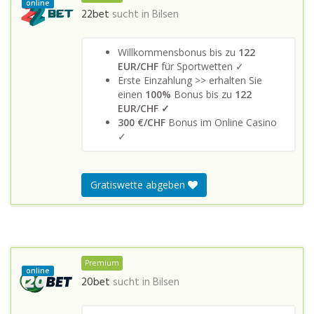
online
22bet
sucht in
Bilsen
Willkommensbonus bis zu
122
EUR/CHF
für Sportwetten ✓
Erste Einzahlung >> erhalten Sie
einen
100%
Bonus bis zu
122
EUR/CHF ✓
300 €/CHF
Bonus im Online Casino
✓
Gratiswette abgeben
Premium
online
20bet
sucht in
Bilsen