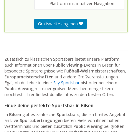
Plattform mit intuitiver Navigation
Gratiswette abgeben
Zusätzlich zu klassischen Sportsbars bietet unsere Plattform
auch Informationen über
Public Viewing
-Events in Bilsen für
besondere Sportereignisse wie
Fußball-Weltmeisterschaften
,
Europameisterschaften
und andere Großveranstaltungen.
Egal, ob du lieber in einer
Sky Sportsbar
bist oder bei einem
Public Viewing
mit einer großen Menschenmenge feiern
möchtest – hier findest du alle Infos zu den besten Orten.
Finde deine perfekte Sportsbar in Bilsen:
In
Bilsen
gibt es zahlreiche
Sportsbars
, die ein breites Angebot
an
Live-Sportübertragungen
bieten. Viele von ihnen haben
Wettterminals und bieten zusätzlich
Public Viewing
bei großen