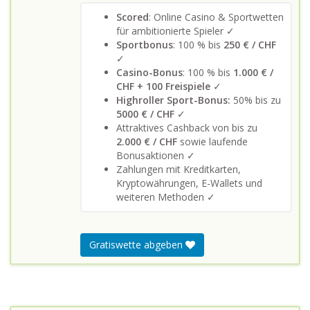
Scored
: Online Casino & Sportwetten
für ambitionierte Spieler ✓
Sportbonus
: 100 % bis
250 € / CHF
✓
Casino-Bonus
: 100 % bis
1.000 € /
CHF + 100 Freispiele
✓
Highroller Sport-Bonus:
50% bis zu
5000 € / CHF
✓
Attraktives Cashback von bis zu
2.000 € / CHF
sowie laufende
Bonusaktionen ✓
Zahlungen mit Kreditkarten,
Kryptowährungen, E-Wallets und
weiteren Methoden ✓
Gratiswette abgeben