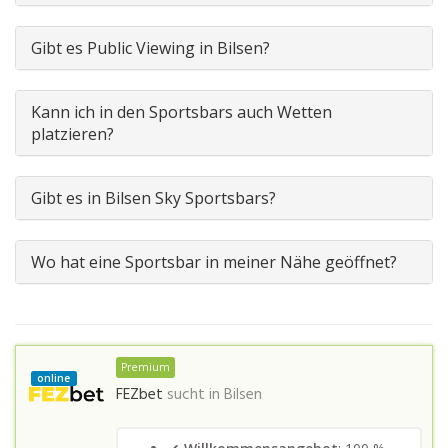
Gibt es Public Viewing in Bilsen?
Kann ich in den Sportsbars auch Wetten
platzieren?
Gibt es in Bilsen Sky Sportsbars?
Wo hat eine Sportsbar in meiner Nähe geöffnet?
Premium
online
FEZbet
sucht in
Bilsen