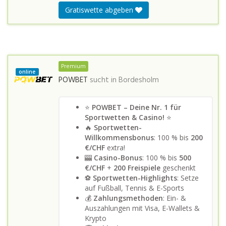
Gratiswette abgeben
Premium
online
POWBET
sucht in
Bordesholm
⭐
POWBET – Deine Nr. 1 für
Sportwetten & Casino!
⭐
🔥
Sportwetten-
Willkommensbonus
: 100 % bis
200
€/CHF
extra!
🎰
Casino-Bonus
: 100 % bis
500
€/CHF
+
200 Freispiele
geschenkt
⚽
Sportwetten-Highlights
: Setze
auf Fußball, Tennis & E-Sports
💰
Zahlungsmethoden
: Ein- &
Auszahlungen mit Visa, E-Wallets &
Krypto