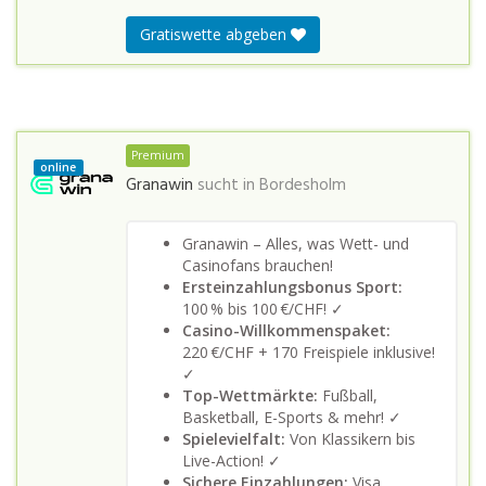
Gratiswette abgeben
Premium
online
Granawin
sucht in
Bordesholm
Granawin – Alles, was Wett- und
Casinofans brauchen!
Ersteinzahlungsbonus Sport:
100 % bis 100 €/CHF! ✓
Casino-Willkommenspaket:
220 €/CHF + 170 Freispiele inklusive!
✓
Top-Wettmärkte:
Fußball,
Basketball, E-Sports & mehr! ✓
Spielevielfalt:
Von Klassikern bis
Live-Action! ✓
Sichere Einzahlungen:
Visa,