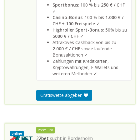
Sportbonus
: 100 % bis
250 € / CHF
✓
Casino-Bonus
: 100 % bis
1.000 € /
CHF + 100 Freispiele
✓
Highroller Sport-Bonus:
50% bis zu
5000 € / CHF
✓
Attraktives Cashback von bis zu
2.000 € / CHF
sowie laufende
Bonusaktionen ✓
Zahlungen mit Kreditkarten,
Kryptowährungen, E-Wallets und
weiteren Methoden ✓
Gratiswette abgeben
Premium
online
22bet
sucht in
Bordesholm