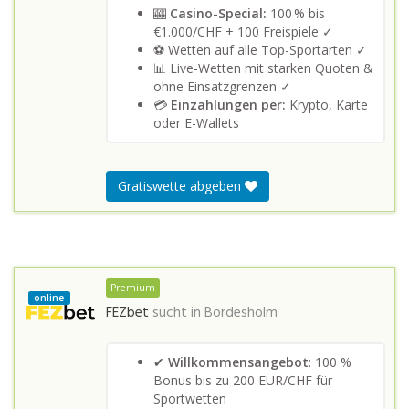
🎰
Casino-Special:
100 % bis
€1.000/CHF + 100 Freispiele ✓
⚽ Wetten auf alle Top-Sportarten ✓
📊 Live-Wetten mit starken Quoten &
ohne Einsatzgrenzen ✓
💳
Einzahlungen per:
Krypto, Karte
oder E-Wallets
Gratiswette abgeben
Premium
online
FEZbet
sucht in
Bordesholm
✔
Willkommensangebot
: 100 %
Bonus bis zu 200 EUR/CHF für
Sportwetten