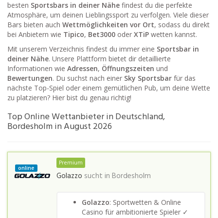
besten
Sportsbars in deiner Nähe
findest du die perfekte
Atmosphäre, um deinen Lieblingssport zu verfolgen. Viele dieser
Bars bieten auch
Wettmöglichkeiten vor Ort
, sodass du direkt
bei Anbietern wie
Tipico
,
Bet3000
oder
XTiP
wetten kannst.
Mit unserem Verzeichnis findest du immer eine
Sportsbar in
deiner Nähe
. Unsere Plattform bietet dir detaillierte
Informationen wie
Adressen
,
Öffnungszeiten
und
Bewertungen
. Du suchst nach einer
Sky Sportsbar
für das
nächste Top-Spiel oder einem gemütlichen Pub, um deine Wette
zu platzieren? Hier bist du genau richtig!
Top Online Wettanbieter in Deutschland,
Bordesholm in August 2026
Premium
online
Golazzo
sucht in
Bordesholm
Golazzo
: Sportwetten & Online
Casino für ambitionierte Spieler ✓