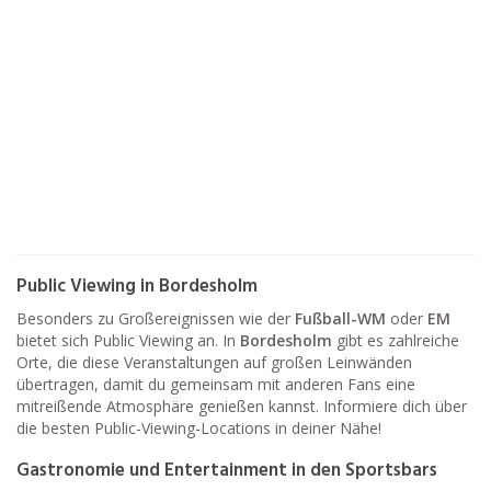
Public Viewing in Bordesholm
Besonders zu Großereignissen wie der
Fußball-WM
oder
EM
bietet sich Public Viewing an. In
Bordesholm
gibt es zahlreiche
Orte, die diese Veranstaltungen auf großen Leinwänden
übertragen, damit du gemeinsam mit anderen Fans eine
mitreißende Atmosphäre genießen kannst. Informiere dich über
die besten Public-Viewing-Locations in deiner Nähe!
Gastronomie und Entertainment in den Sportsbars