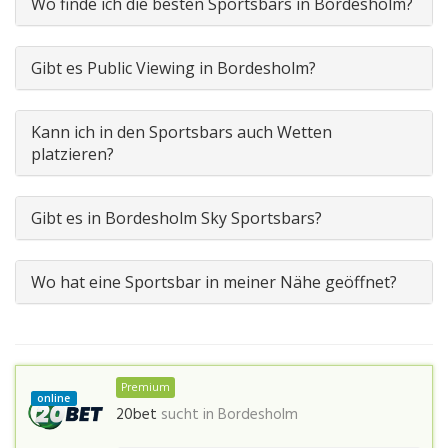
Wo finde ich die besten Sportsbars in Bordesholm?
Gibt es Public Viewing in Bordesholm?
Kann ich in den Sportsbars auch Wetten
platzieren?
Gibt es in Bordesholm Sky Sportsbars?
Wo hat eine Sportsbar in meiner Nähe geöffnet?
Premium
online
20bet
sucht in
Bordesholm