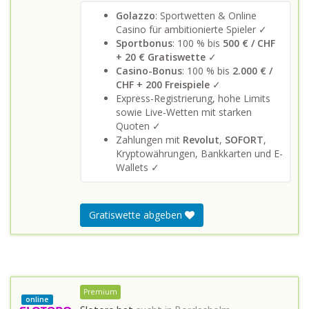
Golazzo
: Sportwetten & Online
Casino für ambitionierte Spieler ✓
Sportbonus
: 100 % bis
500 € / CHF
+ 20 € Gratiswette
✓
Casino-Bonus
: 100 % bis
2.000 € /
CHF + 200 Freispiele
✓
Express-Registrierung, hohe Limits
sowie Live-Wetten mit starken
Quoten ✓
Zahlungen mit
Revolut
,
SOFORT
,
Kryptowährungen, Bankkarten und E-
Wallets ✓
Gratiswette abgeben
Premium
online