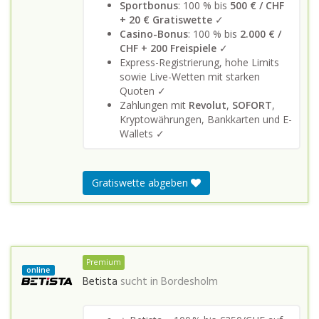
Sportbonus
: 100 % bis
500 € / CHF
+ 20 € Gratiswette
✓
Casino-Bonus
: 100 % bis
2.000 € /
CHF + 200 Freispiele
✓
Express-Registrierung, hohe Limits
sowie Live-Wetten mit starken
Quoten ✓
Zahlungen mit
Revolut
,
SOFORT
,
Kryptowährungen, Bankkarten und E-
Wallets ✓
Gratiswette abgeben
Premium
online
Betista
sucht in
Bordesholm