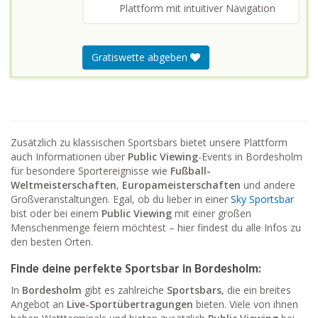
Plattform mit intuitiver Navigation
Gratiswette abgeben
Zusätzlich zu klassischen Sportsbars bietet unsere Plattform
auch Informationen über
Public Viewing
-Events in Bordesholm
für besondere Sportereignisse wie
Fußball-
Weltmeisterschaften
,
Europameisterschaften
und andere
Großveranstaltungen. Egal, ob du lieber in einer
Sky Sportsbar
bist oder bei einem
Public Viewing
mit einer großen
Menschenmenge feiern möchtest – hier findest du alle Infos zu
den besten Orten.
Finde deine perfekte Sportsbar in Bordesholm:
In
Bordesholm
gibt es zahlreiche
Sportsbars
, die ein breites
Angebot an
Live-Sportübertragungen
bieten. Viele von ihnen