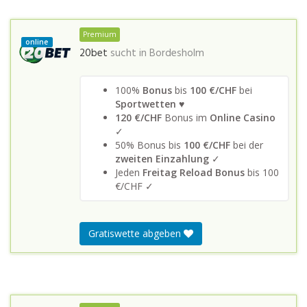
Premium
online
20bet
sucht in
Bordesholm
100%
Bonus
bis
100 €/CHF
bei
Sportwetten
♥
120 €/CHF
Bonus im
Online Casino
✓
50% Bonus bis
100 €/CHF
bei der
zweiten Einzahlung
✓
Jeden
Freitag Reload Bonus
bis 100
€/CHF ✓
Gratiswette abgeben