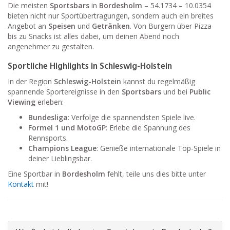
Die meisten
Sportsbars
in
Bordesholm
– 54.1734 – 10.0354
bieten nicht nur Sportübertragungen, sondern auch ein breites
Angebot an
Speisen
und
Getränken
. Von Burgern über Pizza
bis zu Snacks ist alles dabei, um deinen Abend noch
angenehmer zu gestalten.
Sportliche Highlights in Schleswig-Holstein
In der Region
Schleswig-Holstein
kannst du regelmäßig
spannende Sportereignisse in den
Sportsbars
und bei
Public
Viewing
erleben:
Bundesliga
: Verfolge die spannendsten Spiele live.
Formel 1 und MotoGP
: Erlebe die Spannung des
Rennsports.
Champions League
: Genieße internationale Top-Spiele in
deiner Lieblingsbar.
Eine Sportbar in
Bordesholm
fehlt, teile uns dies bitte unter
Kontakt
mit!