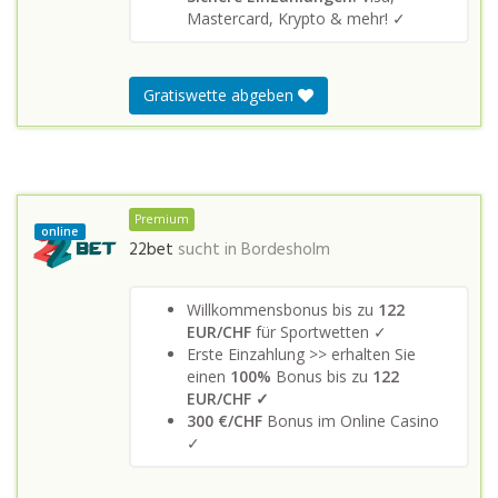
Mastercard, Krypto & mehr! ✓
Gratiswette abgeben
Premium
online
22bet
sucht in
Bordesholm
Willkommensbonus bis zu
122
EUR/CHF
für Sportwetten ✓
Erste Einzahlung >> erhalten Sie
einen
100%
Bonus bis zu
122
EUR/CHF ✓
300 €/CHF
Bonus im Online Casino
✓