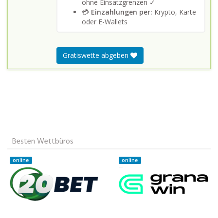
ohne Einsatzgrenzen ✓
💳
Einzahlungen per:
Krypto, Karte
oder E-Wallets
Gratiswette abgeben
Besten Wettbüros
online
online