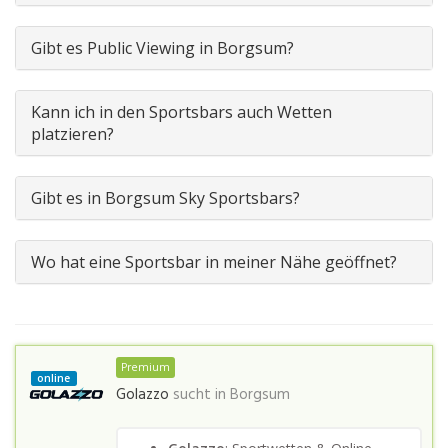
Gibt es Public Viewing in Borgsum?
Kann ich in den Sportsbars auch Wetten
platzieren?
Gibt es in Borgsum Sky Sportsbars?
Wo hat eine Sportsbar in meiner Nähe geöffnet?
Premium
online
Golazzo
sucht in
Borgsum