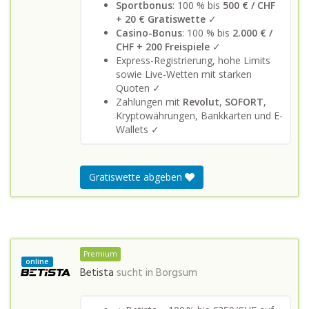
Sportbonus
: 100 % bis
500 € / CHF
+ 20 € Gratiswette
✓
Casino-Bonus
: 100 % bis
2.000 € /
CHF + 200 Freispiele
✓
Express-Registrierung, hohe Limits
sowie Live-Wetten mit starken
Quoten ✓
Zahlungen mit
Revolut
,
SOFORT
,
Kryptowährungen, Bankkarten und E-
Wallets ✓
Gratiswette abgeben
Premium
online
Betista
sucht in
Borgsum