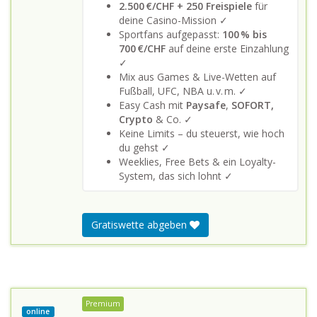
2.500 €/CHF + 250 Freispiele
für
deine Casino-Mission ✓
Sportfans aufgepasst:
100 % bis
700 €/CHF
auf deine erste Einzahlung
✓
Mix aus Games & Live-Wetten auf
Fußball, UFC, NBA u. v. m. ✓
Easy Cash mit
Paysafe
,
SOFORT,
Crypto
& Co. ✓
Keine Limits – du steuerst, wie hoch
du gehst ✓
Weeklies, Free Bets & ein Loyalty-
System, das sich lohnt ✓
Gratiswette abgeben
Premium
online