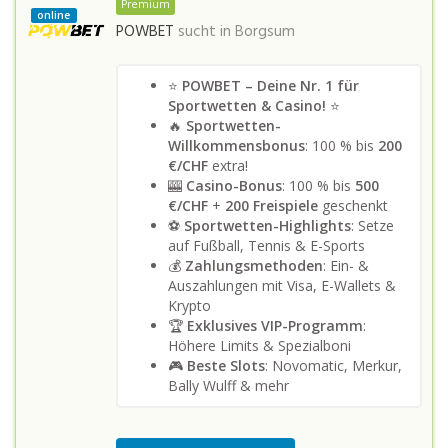
Premium
online
POWBET
sucht in
Borgsum
⭐
POWBET – Deine Nr. 1 für
Sportwetten & Casino!
⭐
🔥
Sportwetten-
Willkommensbonus
: 100 % bis
200
€/CHF
extra!
🎰
Casino-Bonus
: 100 % bis
500
€/CHF
+
200 Freispiele
geschenkt
⚽
Sportwetten-Highlights
: Setze
auf Fußball, Tennis & E-Sports
💰
Zahlungsmethoden
: Ein- &
Auszahlungen mit Visa, E-Wallets &
Krypto
🏆
Exklusives VIP-Programm
:
Höhere Limits & Spezialboni
🎮
Beste Slots
: Novomatic, Merkur,
Bally Wulff & mehr