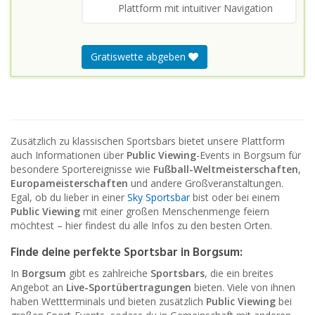
Plattform mit intuitiver Navigation
Gratiswette abgeben
Zusätzlich zu klassischen Sportsbars bietet unsere Plattform
auch Informationen über
Public Viewing
-Events in Borgsum für
besondere Sportereignisse wie
Fußball-Weltmeisterschaften
,
Europameisterschaften
und andere Großveranstaltungen.
Egal, ob du lieber in einer
Sky Sportsbar
bist oder bei einem
Public Viewing
mit einer großen Menschenmenge feiern
möchtest – hier findest du alle Infos zu den besten Orten.
Finde deine perfekte Sportsbar in Borgsum:
In
Borgsum
gibt es zahlreiche
Sportsbars
, die ein breites
Angebot an
Live-Sportübertragungen
bieten. Viele von ihnen
haben Wettterminals und bieten zusätzlich
Public Viewing
bei