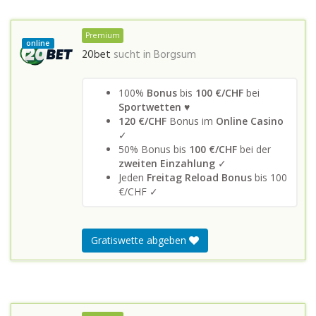
Premium
online
20bet
sucht in
Borgsum
100%
Bonus
bis
100 €/CHF
bei
Sportwetten
♥
120 €/CHF
Bonus im
Online Casino
✓
50% Bonus bis
100 €/CHF
bei der
zweiten Einzahlung
✓
Jeden
Freitag Reload Bonus
bis 100
€/CHF ✓
Gratiswette abgeben