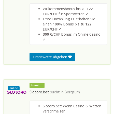
Willkommensbonus bis zu
122
EUR/CHF
für Sportwetten ✓
Erste Einzahlung >> erhalten Sie
einen
100%
Bonus bis zu
122
EUR/CHF ✓
300 €/CHF
Bonus im Online Casino
✓
Gratiswette abgeben
Premium
online
Slotoro.bet
sucht in
Borgsum
Slotoro.bet: Wenn Casino & Wetten
verschmelzen