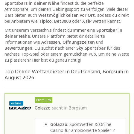
Sportsbars in deiner Nähe
findest du die perfekte
Atmosphäre, um deinen Lieblingssport zu verfolgen. Viele dieser
Bars bieten auch
Wettmöglichkeiten vor Ort
, sodass du direkt
bei Anbietern wie
Tipico
,
Bet3000
oder
XTiP
wetten kannst.
Mit unserem Verzeichnis findest du immer eine
Sportsbar in
deiner Nähe
. Unsere Plattform bietet dir detaillierte
Informationen wie
Adressen
,
Öffnungszeiten
und
Bewertungen
. Du suchst nach einer
Sky Sportsbar
für das
nächste Top-Spiel oder einem gemütlichen Pub, um deine Wette
zu platzieren? Hier bist du genau richtig!
Top Online Wettanbieter in Deutschland, Borgsum in
August 2026
Premium
online
Golazzo
sucht in
Borgsum
Golazzo
: Sportwetten & Online
Casino für ambitionierte Spieler ✓