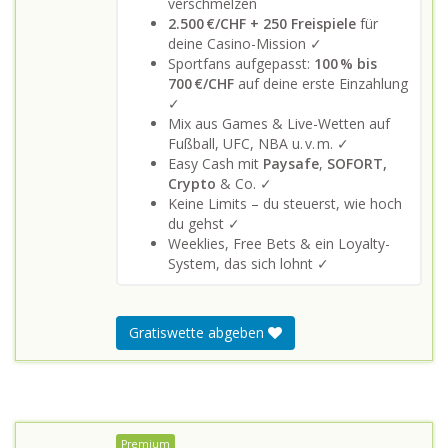
verschmelzen
2.500 €/CHF + 250 Freispiele
für
deine Casino-Mission ✓
Sportfans aufgepasst:
100 % bis
700 €/CHF
auf deine erste Einzahlung
✓
Mix aus Games & Live-Wetten auf
Fußball, UFC, NBA u. v. m. ✓
Easy Cash mit
Paysafe
,
SOFORT,
Crypto
& Co. ✓
Keine Limits – du steuerst, wie hoch
du gehst ✓
Weeklies, Free Bets & ein Loyalty-
System, das sich lohnt ✓
Gratiswette abgeben
Premium