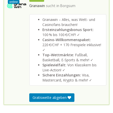
online
Granawin
sucht in
Borgsum
Granawin – Alles, was Wett- und
Casinofans brauchen!
Ersteinzahlungsbonus Sport:
100 % bis 100 €/CHF! ✓
Casino-Willkommenspaket:
220 €/CHF + 170 Freispiele inklusive!
✓
Top-Wettmärkte:
Fußball,
Basketball, E-Sports & mehr! ✓
Spielevielfalt:
Von Klassikern bis
Live-Action! ✓
Sichere Einzahlungen:
Visa,
Mastercard, Krypto & mehr! ✓
Gratiswette abgeben