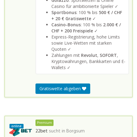
Golazzo
: Sportwetten & Online
Casino für ambitionierte Spieler ✓
Sportbonus
: 100 % bis
500 € / CHF
+ 20 € Gratiswette
✓
Casino-Bonus
: 100 % bis
2.000 € /
CHF + 200 Freispiele
✓
Express-Registrierung, hohe Limits
sowie Live-Wetten mit starken
Quoten ✓
Zahlungen mit
Revolut
,
SOFORT
,
Kryptowährungen, Bankkarten und E-
Wallets ✓
Gratiswette abgeben
Premium
online
22bet
sucht in
Borgsum