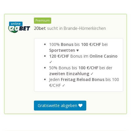
Premium
online
20bet
sucht in
Brande-Hörnerkirchen
100%
Bonus
bis
100 €/CHF
bei
Sportwetten
♥
120 €/CHF
Bonus im
Online Casino
✓
50% Bonus bis
100 €/CHF
bei der
zweiten Einzahlung
✓
Jeden
Freitag Reload Bonus
bis 100
€/CHF ✓
Gratiswette abgeben