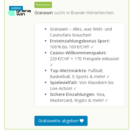
Premium
online
Granawin
sucht in
Brande-Hörnerkirchen
Granawin – Alles, was Wett- und
Casinofans brauchen!
Ersteinzahlungsbonus Sport:
100 % bis 100 €/CHF! ✓
Casino-Willkommenspaket:
220 €/CHF + 170 Freispiele inklusive!
✓
Top-Wettmärkte:
Fußball,
Basketball, E-Sports & mehr! ✓
Spielevielfalt:
Von Klassikern bis
Live-Action! ✓
Sichere Einzahlungen:
Visa,
Mastercard, Krypto & mehr! ✓
Gratiswette abgeben