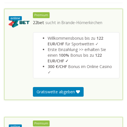
Premium
online
22bet
sucht in
Brande-Hörnerkirchen
Willkommensbonus bis zu
122
EUR/CHF
für Sportwetten ✓
Erste Einzahlung >> erhalten Sie
einen
100%
Bonus bis zu
122
EUR/CHF ✓
300 €/CHF
Bonus im Online Casino
✓
Gratiswette abgeben
Premium
online