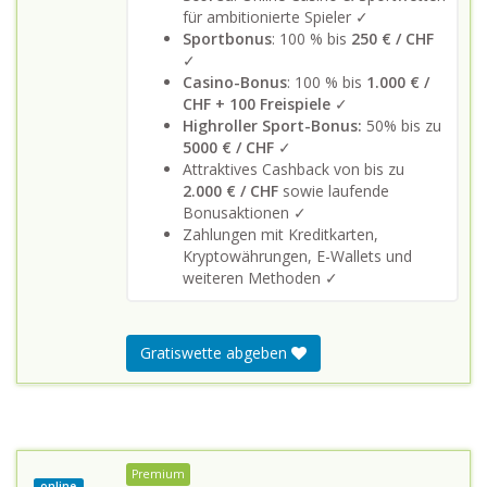
für ambitionierte Spieler ✓
Sportbonus
: 100 % bis
250 € / CHF
✓
Casino-Bonus
: 100 % bis
1.000 € /
CHF + 100 Freispiele
✓
Highroller Sport-Bonus:
50% bis zu
5000 € / CHF
✓
Attraktives Cashback von bis zu
2.000 € / CHF
sowie laufende
Bonusaktionen ✓
Zahlungen mit Kreditkarten,
Kryptowährungen, E-Wallets und
weiteren Methoden ✓
Gratiswette abgeben
Premium
online