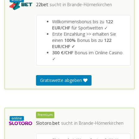
22bet
sucht in
Brande-Hörnerkirchen
Willkommensbonus bis zu
122
EUR/CHF
für Sportwetten ✓
Erste Einzahlung >> erhalten Sie
einen
100%
Bonus bis zu
122
EUR/CHF ✓
300 €/CHF
Bonus im Online Casino
✓
Gratiswette abgeben
Premium
online
Slotoro.bet
sucht in
Brande-Hörnerkirchen