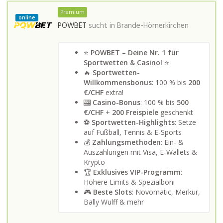
Premium
online
POWBET
sucht in
Brande-Hörnerkirchen
⭐
POWBET – Deine Nr. 1 für
Sportwetten & Casino!
⭐
🔥
Sportwetten-
Willkommensbonus
: 100 % bis
200
€/CHF
extra!
🎰
Casino-Bonus
: 100 % bis
500
€/CHF
+
200 Freispiele
geschenkt
⚽
Sportwetten-Highlights
: Setze
auf Fußball, Tennis & E-Sports
💰
Zahlungsmethoden
: Ein- &
Auszahlungen mit Visa, E-Wallets &
Krypto
🏆
Exklusives VIP-Programm
:
Höhere Limits & Spezialboni
🎮
Beste Slots
: Novomatic, Merkur,
Bally Wulff & mehr