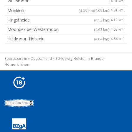
Wulfsmoor
(4.01 km)
Mönkloh
(4.01 km)
(4.09 km)
(4.09 km)
Hingstheide
(4.13 km)
(4.13 km)
Moordiek bei Westermoor
(4.63 km)
(4.63 km)
Heidmoor, Holstein
(4.64 km)
(4.64 km)
Sportsbars in
»
Deutschland
»
Schleswig-Holstein
»
Brande-
Hörnerkirchen