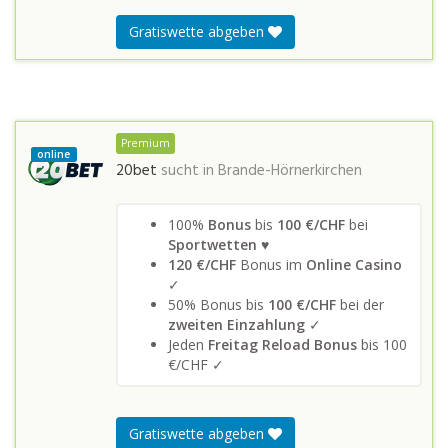
Gratiswette abgeben
Premium
online
20bet
sucht in
Brande-Hörnerkirchen
100%
Bonus
bis
100 €/CHF
bei
Sportwetten
♥
120 €/CHF
Bonus im
Online Casino
✓
50% Bonus bis
100 €/CHF
bei der
zweiten Einzahlung
✓
Jeden
Freitag Reload Bonus
bis 100
€/CHF ✓
Gratiswette abgeben