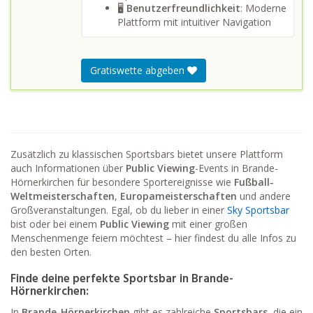
🖥️
Benutzerfreundlichkeit
: Moderne
Plattform mit intuitiver Navigation
Gratiswette abgeben
Zusätzlich zu klassischen Sportsbars bietet unsere Plattform
auch Informationen über
Public Viewing
-Events in Brande-
Hörnerkirchen für besondere Sportereignisse wie
Fußball-
Weltmeisterschaften
,
Europameisterschaften
und andere
Großveranstaltungen. Egal, ob du lieber in einer
Sky Sportsbar
bist oder bei einem
Public Viewing
mit einer großen
Menschenmenge feiern möchtest – hier findest du alle Infos zu
den besten Orten.
Finde deine perfekte Sportsbar in Brande-
Hörnerkirchen:
In
Brande-Hörnerkirchen
gibt es zahlreiche
Sportsbars
, die ein