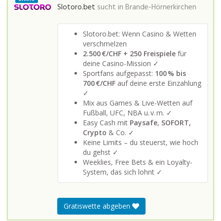
Slotoro.bet
sucht in
Brande-Hörnerkirchen
Slotoro.bet: Wenn Casino & Wetten
verschmelzen
2.500 €/CHF + 250 Freispiele
für
deine Casino-Mission ✓
Sportfans aufgepasst:
100 % bis
700 €/CHF
auf deine erste Einzahlung
✓
Mix aus Games & Live-Wetten auf
Fußball, UFC, NBA u. v. m. ✓
Easy Cash mit
Paysafe
,
SOFORT,
Crypto
& Co. ✓
Keine Limits – du steuerst, wie hoch
du gehst ✓
Weeklies, Free Bets & ein Loyalty-
System, das sich lohnt ✓
Gratiswette abgeben