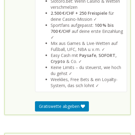
Slotoro.bet: Wenn Casino & Wetten
verschmelzen
2.500 €/CHF + 250 Freispiele
für
deine Casino-Mission ✓
Sportfans aufgepasst:
100 % bis
700 €/CHF
auf deine erste Einzahlung
✓
Mix aus Games & Live-Wetten auf
Fußball, UFC, NBA u. v. m. ✓
Easy Cash mit
Paysafe
,
SOFORT,
Crypto
& Co. ✓
Keine Limits – du steuerst, wie hoch
du gehst ✓
Weeklies, Free Bets & ein Loyalty-
System, das sich lohnt ✓
Gratiswette abgeben