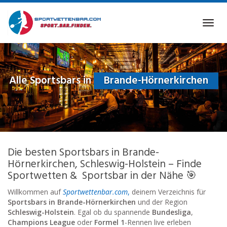
Skip
to
Toggl
main
navig
content
Alle Sportsbars in
Brande-Hörnerkirchen
Die besten Sportsbars in Brande-
Hörnerkirchen, Schleswig-Holstein – Finde
Sportwetten & Sportsbar in der Nähe 🎯
Willkommen auf
Sportwettenbar.com
,
deinem Verzeichnis für
Sportsbars in Brande-Hörnerkirchen
und der Region
Schleswig-Holstein
. Egal ob du spannende
Bundesliga
,
Champions League
oder
Formel 1
-Rennen live erleben