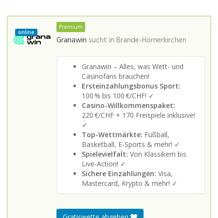
Premium
online
Granawin
sucht in
Brande-Hörnerkirchen
Granawin – Alles, was Wett- und
Casinofans brauchen!
Ersteinzahlungsbonus Sport:
100 % bis 100 €/CHF! ✓
Casino-Willkommenspaket:
220 €/CHF + 170 Freispiele inklusive!
✓
Top-Wettmärkte:
Fußball,
Basketball, E-Sports & mehr! ✓
Spielevielfalt:
Von Klassikern bis
Live-Action! ✓
Sichere Einzahlungen:
Visa,
Mastercard, Krypto & mehr! ✓
Gratiswette abgeben