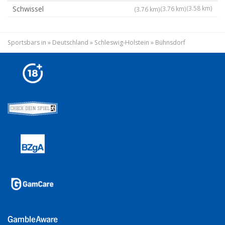
Schwissel
(3.58 km)
(3.76 km)
(3.76 km)
Sportsbars in
»
Deutschland
»
Schleswig-Holstein
»
Bühnsdorf