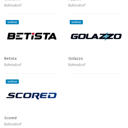
Bühnsdorf
Bühnsdorf
online
online
Betista
Golazzo
Bühnsdorf
Bühnsdorf
online
Scored
Bühnsdorf