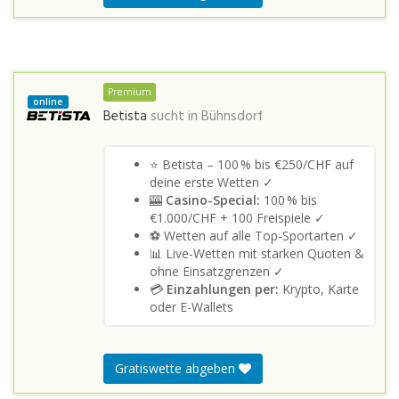
Premium
online
Betista
sucht in
Bühnsdorf
⭐ Betista – 100 % bis €250/CHF auf
deine erste Wetten ✓
🎰
Casino-Special:
100 % bis
€1.000/CHF + 100 Freispiele ✓
⚽ Wetten auf alle Top-Sportarten ✓
📊 Live-Wetten mit starken Quoten &
ohne Einsatzgrenzen ✓
💳
Einzahlungen per:
Krypto, Karte
oder E-Wallets
Gratiswette abgeben