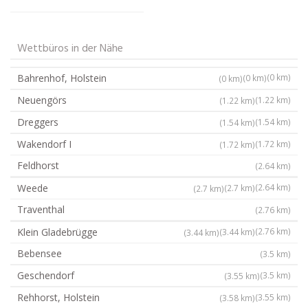
Wettbüros in der Nähe
Bahrenhof, Holstein
(0 km)
(0 km)
(0 km)
Neuengörs
(1.22 km)
(1.22 km)
Dreggers
(1.54 km)
(1.54 km)
Wakendorf I
(1.72 km)
(1.72 km)
Feldhorst
(2.64 km)
Weede
(2.64 km)
(2.7 km)
(2.7 km)
Traventhal
(2.76 km)
Klein Gladebrügge
(2.76 km)
(3.44 km)
(3.44 km)
Bebensee
(3.5 km)
Geschendorf
(3.5 km)
(3.55 km)
Rehhorst, Holstein
(3.55 km)
(3.58 km)