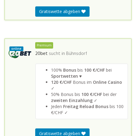
Gratiswette abgeben
Premium
online
20bet
sucht in
Bühnsdorf
100%
Bonus
bis
100 €/CHF
bei
Sportwetten
♥
120 €/CHF
Bonus im
Online Casino
✓
50% Bonus bis
100 €/CHF
bei der
zweiten Einzahlung
✓
Jeden
Freitag Reload Bonus
bis 100
€/CHF ✓
Gratiswette abgeben