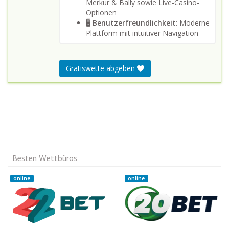
Merkur & Bally sowie Live-Casino-
Optionen
🖥️
Benutzerfreundlichkeit
: Moderne
Plattform mit intuitiver Navigation
Gratiswette abgeben
Besten Wettbüros
online
online