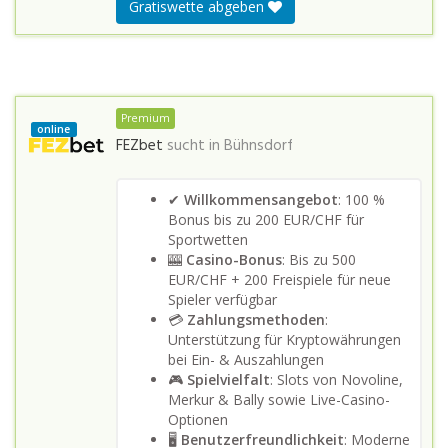
Gratiswette abgeben
Premium
online
FEZbet
sucht in
Bühnsdorf
✔
Willkommensangebot
: 100 %
Bonus bis zu 200 EUR/CHF für
Sportwetten
🎰
Casino-Bonus
: Bis zu 500
EUR/CHF + 200 Freispiele für neue
Spieler verfügbar
💳
Zahlungsmethoden
:
Unterstützung für Kryptowährungen
bei Ein- & Auszahlungen
🎮
Spielvielfalt
: Slots von Novoline,
Merkur & Bally sowie Live-Casino-
Optionen
🖥️
Benutzerfreundlichkeit
: Moderne