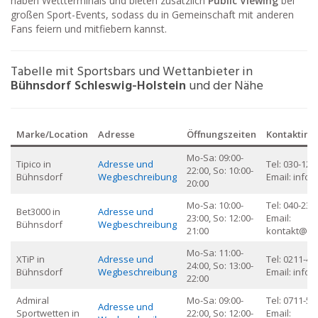
haben Wettterminals und bieten zusätzlich
Public Viewing
bei
großen Sport-Events, sodass du in Gemeinschaft mit anderen
Fans feiern und mitfiebern kannst.
Tabelle mit Sportsbars und Wettanbieter in
Bühnsdorf
Schleswig-Holstein
und der Nähe
Marke/Location
Adresse
Öffnungszeiten
Kontaktinf
Mo-Sa: 09:00-
Tipico in
Adresse und
Tel: 030-123
22:00, So: 10:00-
Bühnsdorf
Wegbeschreibung
Email:
info@
20:00
Mo-Sa: 10:00-
Tel: 040-234
Bet3000 in
Adresse und
23:00, So: 12:00-
Email:
Bühnsdorf
Wegbeschreibung
21:00
kontakt@be
Mo-Sa: 11:00-
XTiP in
Adresse und
Tel: 0211-45
24:00, So: 13:00-
Bühnsdorf
Wegbeschreibung
Email:
info@
22:00
Admiral
Mo-Sa: 09:00-
Tel: 0711-56
Adresse und
Sportwetten in
22:00, So: 12:00-
Email: