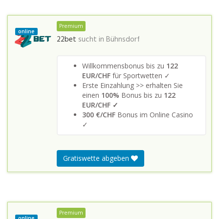
Premium
online
22bet
sucht in
Bühnsdorf
Willkommensbonus bis zu
122
EUR/CHF
für Sportwetten ✓
Erste Einzahlung >> erhalten Sie
einen
100%
Bonus bis zu
122
EUR/CHF ✓
300 €/CHF
Bonus im Online Casino
✓
Gratiswette abgeben
Premium
online