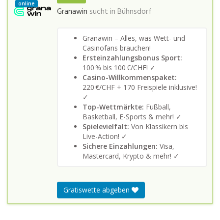
online
Granawin
sucht in
Bühnsdorf
Granawin – Alles, was Wett- und
Casinofans brauchen!
Ersteinzahlungsbonus Sport:
100 % bis 100 €/CHF! ✓
Casino-Willkommenspaket:
220 €/CHF + 170 Freispiele inklusive!
✓
Top-Wettmärkte:
Fußball,
Basketball, E-Sports & mehr! ✓
Spielevielfalt:
Von Klassikern bis
Live-Action! ✓
Sichere Einzahlungen:
Visa,
Mastercard, Krypto & mehr! ✓
Gratiswette abgeben