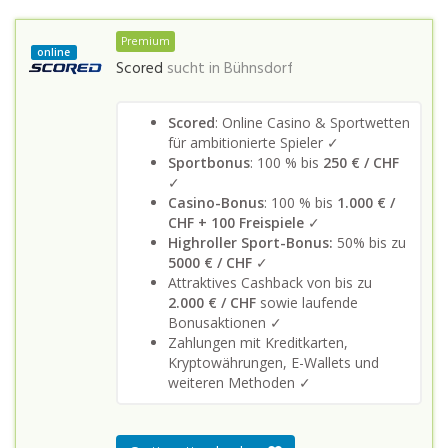
Premium
online
Scored
sucht in
Bühnsdorf
Scored
: Online Casino & Sportwetten
für ambitionierte Spieler ✓
Sportbonus
: 100 % bis
250 € / CHF
✓
Casino-Bonus
: 100 % bis
1.000 € /
CHF + 100 Freispiele
✓
Highroller Sport-Bonus:
50% bis zu
5000 € / CHF
✓
Attraktives Cashback von bis zu
2.000 € / CHF
sowie laufende
Bonusaktionen ✓
Zahlungen mit Kreditkarten,
Kryptowährungen, E-Wallets und
weiteren Methoden ✓