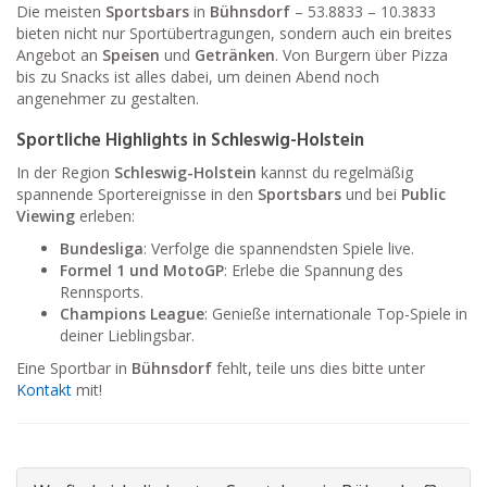
Die meisten
Sportsbars
in
Bühnsdorf
– 53.8833 – 10.3833
bieten nicht nur Sportübertragungen, sondern auch ein breites
Angebot an
Speisen
und
Getränken
. Von Burgern über Pizza
bis zu Snacks ist alles dabei, um deinen Abend noch
angenehmer zu gestalten.
Sportliche Highlights in Schleswig-Holstein
In der Region
Schleswig-Holstein
kannst du regelmäßig
spannende Sportereignisse in den
Sportsbars
und bei
Public
Viewing
erleben:
Bundesliga
: Verfolge die spannendsten Spiele live.
Formel 1 und MotoGP
: Erlebe die Spannung des
Rennsports.
Champions League
: Genieße internationale Top-Spiele in
deiner Lieblingsbar.
Eine Sportbar in
Bühnsdorf
fehlt, teile uns dies bitte unter
Kontakt
mit!