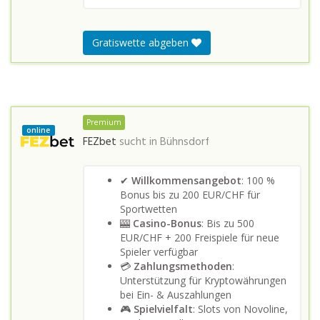
Gratiswette abgeben
Premium
online
FEZbet
sucht in
Bühnsdorf
✔
Willkommensangebot
: 100 %
Bonus bis zu 200 EUR/CHF für
Sportwetten
🎰
Casino-Bonus
: Bis zu 500
EUR/CHF + 200 Freispiele für neue
Spieler verfügbar
💳
Zahlungsmethoden
:
Unterstützung für Kryptowährungen
bei Ein- & Auszahlungen
🎮
Spielvielfalt
: Slots von Novoline,