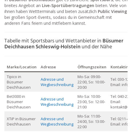
breites Angebot an
Live-Sportübertragungen
bieten. Viele von
ihnen haben Wettterminals und bieten zusätzlich
Public Viewing
bei großen Sport-Events, sodass du in Gemeinschaft mit
anderen Fans feiern und mitfiebern kannst.
Tabelle mit Sportsbars und Wettanbieter in
Büsumer
Deichhausen
Schleswig-Holstein
und der Nähe
Marke/Location
Adresse
Öffnungszeiten
Kontaktinf
Tipico in
Mo-Sa: 09:00-
Adresse und
Tel: 030-123
Büsumer
22:00, So: 10:00-
Wegbeschreibung
Email:
info@
Deichhausen
20:00
Bet3000 in
Mo-Sa: 10:00-
Tel: 040-234
Adresse und
Büsumer
23:00, So: 12:00-
Email:
Wegbeschreibung
Deichhausen
21:00
kontakt@be
Mo-Sa: 11:00-
XTiP in Büsumer
Adresse und
Tel: 0211-45
24:00, So: 13:00-
Deichhausen
Wegbeschreibung
Email:
info@
22:00