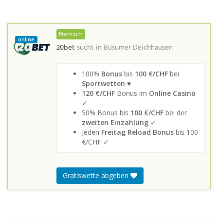
Premium
online
20bet
sucht in
Büsumer Deichhausen
100%
Bonus
bis
100 €/CHF
bei
Sportwetten
♥
120 €/CHF
Bonus im
Online Casino
✓
50% Bonus bis
100 €/CHF
bei der
zweiten Einzahlung
✓
Jeden
Freitag Reload Bonus
bis 100
€/CHF ✓
Gratiswette abgeben