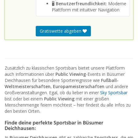
🖥️
Benutzerfreundlichkeit
: Moderne
Plattform mit intuitiver Navigation
Gratiswette abgeben
Zusätzlich zu klassischen Sportsbars bietet unsere Plattform
auch Informationen über
Public Viewing
-Events in Büsumer
Deichhausen für besondere Sportereignisse wie
Fußball-
Weltmeisterschaften
,
Europameisterschaften
und andere
Großveranstaltungen. Egal, ob du lieber in einer
Sky Sportsbar
bist oder bei einem
Public Viewing
mit einer großen
Menschenmenge feiern möchtest – hier findest du alle Infos zu
den besten Orten.
Finde deine perfekte Sportsbar in Büsumer
Deichhausen:
In
Büsumer Deichhausen
gibt es zahlreiche
Sportsbars
, die ein