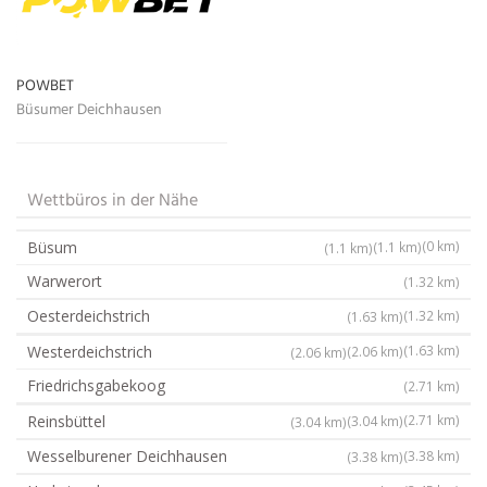
POWBET
Büsumer Deichhausen
Wettbüros in der Nähe
Büsum
(0 km)
(1.1 km)
(1.1 km)
Warwerort
(1.32 km)
Oesterdeichstrich
(1.32 km)
(1.63 km)
Westerdeichstrich
(1.63 km)
(2.06 km)
(2.06 km)
Friedrichsgabekoog
(2.71 km)
Reinsbüttel
(2.71 km)
(3.04 km)
(3.04 km)
Wesselburener Deichhausen
(3.38 km)
(3.38 km)