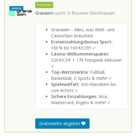
Premium
online
Granawin
sucht in
Büsumer Deichhausen
Granawin – Alles, was Wett- und
Casinofans brauchen!
Ersteinzahlungsbonus Sport:
100 % bis 100 €/CHF! ✓
Casino-Willkommenspaket:
220 €/CHF + 170 Freispiele inklusive!
✓
Top-Wettmärkte:
Fußball,
Basketball, E-Sports & mehr! ✓
Spielevielfalt:
Von Klassikern bis
Live-Action! ✓
Sichere Einzahlungen:
Visa,
Mastercard, Krypto & mehr! ✓
Gratiswette abgeben