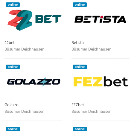
online
online
22bet
Betista
Büsumer Deichhausen
Büsumer Deichhausen
online
online
Golazzo
FEZbet
Büsumer Deichhausen
Büsumer Deichhausen
online
online