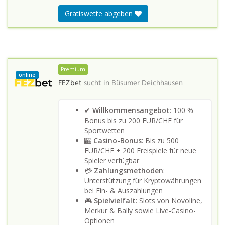
Gratiswette abgeben
Premium
online
FEZbet
sucht in
Büsumer Deichhausen
✔
Willkommensangebot
: 100 %
Bonus bis zu 200 EUR/CHF für
Sportwetten
🎰
Casino-Bonus
: Bis zu 500
EUR/CHF + 200 Freispiele für neue
Spieler verfügbar
💳
Zahlungsmethoden
:
Unterstützung für Kryptowährungen
bei Ein- & Auszahlungen
🎮
Spielvielfalt
: Slots von Novoline,
Merkur & Bally sowie Live-Casino-
Optionen