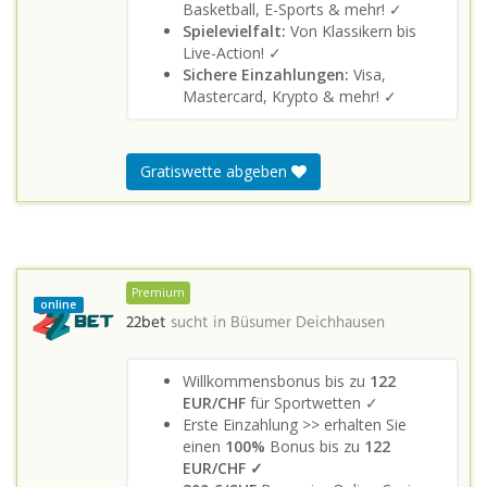
Basketball, E-Sports & mehr! ✓
Spielevielfalt:
Von Klassikern bis
Live-Action! ✓
Sichere Einzahlungen:
Visa,
Mastercard, Krypto & mehr! ✓
Gratiswette abgeben
Premium
online
22bet
sucht in
Büsumer Deichhausen
Willkommensbonus bis zu
122
EUR/CHF
für Sportwetten ✓
Erste Einzahlung >> erhalten Sie
einen
100%
Bonus bis zu
122
EUR/CHF ✓