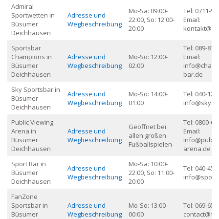
Admiral
Mo-Sa: 09:00-
Tel: 0711-56
Sportwetten in
Adresse und
22:00, So: 12:00-
Email:
Büsumer
Wegbeschreibung
20:00
kontakt@ad
Deichhausen
Sportsbar
Tel: 089-876
Champions in
Adresse und
Mo-So: 12:00-
Email:
Büsumer
Wegbeschreibung
02:00
info@champ
Deichhausen
bar.de
Sky Sportsbar in
Adresse und
Mo-So: 14:00-
Tel: 040-123
Büsumer
Wegbeschreibung
01:00
info@skysp
Deichhausen
Public Viewing
Tel: 0800-65
Geöffnet bei
Arena in
Adresse und
Email:
allen großen
Büsumer
Wegbeschreibung
info@public
Fußballspielen
Deichhausen
arena.de
Sport Bar in
Mo-Sa: 10:00-
Adresse und
Tel: 040-456
Büsumer
22:00, So: 11:00-
Wegbeschreibung
info@sport
Deichhausen
20:00
FanZone
Sportsbar in
Adresse und
Mo-So: 13:00-
Tel: 069-654
Büsumer
Wegbeschreibung
00:00
contact@fa