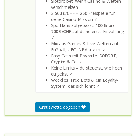
Slotoro.bet: Wenn Casino & Wetten
verschmelzen
2.500 €/CHF + 250 Freispiele
für
deine Casino-Mission ✓
Sportfans aufgepasst:
100 % bis
700 €/CHF
auf deine erste Einzahlung
✓
Mix aus Games & Live-Wetten auf
Fußball, UFC, NBA u. v. m. ✓
Easy Cash mit
Paysafe
,
SOFORT,
Crypto
& Co. ✓
Keine Limits – du steuerst, wie hoch
du gehst ✓
Weeklies, Free Bets & ein Loyalty-
System, das sich lohnt ✓
Gratiswette abgeben