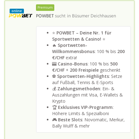
Premium
online
POWBET
sucht in
Büsumer Deichhausen
⭐
POWBET – Deine Nr. 1 für
Sportwetten & Casino!
⭐
🔥
Sportwetten-
Willkommensbonus
: 100 % bis
200
€/CHF
extra!
🎰
Casino-Bonus
: 100 % bis
500
€/CHF
+
200 Freispiele
geschenkt
⚽
Sportwetten-Highlights
: Setze
auf Fußball, Tennis & E-Sports
💰
Zahlungsmethoden
: Ein- &
Auszahlungen mit Visa, E-Wallets &
Krypto
🏆
Exklusives VIP-Programm
:
Höhere Limits & Spezialboni
🎮
Beste Slots
: Novomatic, Merkur,
Bally Wulff & mehr